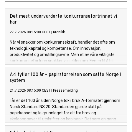
Det mest undervurderte konkurransefortrinnet vi
har
27.7.2026 08:15:00 CEST
|
Kronikk
Når vi snakker om konkurransekraft, handler det ofte om
teknologi, kapital og kompetanse. Om innovasjon,
produktivitet og omstillingsevne. Men et av våre viktigste
konkurransefortrinn snakker vi sjelden om. Evnen til å bli
enige.
A4 fyller 100 år – papirstørrelsen som satte Norge i
system
21.7.2026 08:15:00 CEST
|
Pressemelding
I år er det 100 år siden Norge tok i bruk A-formatet gjennom
Norsk Standard NS 20. Standarden gjorde slutt på
papirkaoset og la grunnlaget for alt fra brev og
skoleoppgaver til utskrifter og kopipapir. Det som en gang
var en liten revolusjon på kontoret, er i dag en selvfølge.