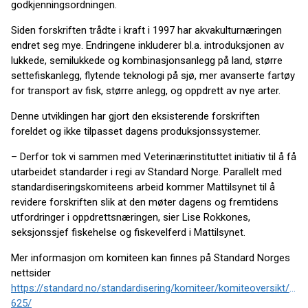
godkjenningsordningen.
Siden forskriften trådte i kraft i 1997 har akvakulturnæringen
endret seg mye. Endringene inkluderer bl.a. introduksjonen av
lukkede, semilukkede og kombinasjonsanlegg på land, større
settefiskanlegg, flytende teknologi på sjø, mer avanserte fartøy
for transport av fisk, større anlegg, og oppdrett av nye arter.
Denne utviklingen har gjort den eksisterende forskriften
foreldet og ikke tilpasset dagens produksjonssystemer.
– Derfor tok vi sammen med Veterinærinstituttet initiativ til å få
utarbeidet standarder i regi av Standard Norge. Parallelt med
standardiseringskomiteens arbeid kommer Mattilsynet til å
revidere forskriften slik at den møter dagens og fremtidens
utfordringer i oppdrettsnæringen, sier Lise Rokkones,
seksjonssjef fiskehelse og fiskevelferd i Mattilsynet.
Mer informasjon om komiteen kan finnes på Standard Norges
nettsider
https://standard.no/standardisering/komiteer/komiteoversikt/snk
625/