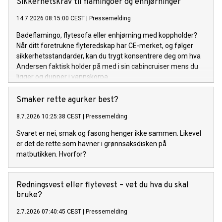
Sikkerhetskrav til flamingoer og enhjørninger
14.7.2026 08:15:00 CEST
|
Pressemelding
Badeflamingo, flytesofa eller enhjørning med koppholder?
Når ditt foretrukne flyteredskap har CE-merket, og følger
sikkerhetsstandarder, kan du trygt konsentrere deg om hva
Andersen faktisk holder på med i sin cabincruiser mens du
ligger og dupper i vannskorpa.
Smaker rette agurker best?
8.7.2026 10:25:38 CEST
|
Pressemelding
Svaret er nei, smak og fasong henger ikke sammen. Likevel
er det de rette som havner i grønnsaksdisken på
matbutikken. Hvorfor?
Redningsvest eller flytevest – vet du hva du skal
bruke?
2.7.2026 07:40:45 CEST
|
Pressemelding