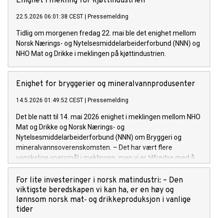
Enighet i mekling for kjøttindustrien
22.5.2026 06:01:38 CEST
|
Pressemelding
Tidlig om morgenen fredag 22. mai ble det enighet mellom
Norsk Nærings- og Nytelsesmiddelarbeiderforbund (NNN) og
NHO Mat og Drikke i meklingen på kjøttindustrien.
Enighet for bryggerier og mineralvannprodusenter
14.5.2026 01:49:52 CEST
|
Pressemelding
Det ble natt til 14. mai 2026 enighet i meklingen mellom NHO
Mat og Drikke og Norsk Nærings- og
Nytelsesmiddelarbeiderforbund (NNN) om Bryggeri og
mineralvannsoverenskomsten. – Det har vært flere
vanskelige spørsmål i meklingen, men vi er tilfredse med å
ha fått en løsning og unngått streik, sier Petter Haas Brubakk
i NHO Mat og Drikke.
For lite investeringer i norsk matindustri: – Den
viktigste beredskapen vi kan ha, er en høy og
lønnsom norsk mat‑ og drikkeproduksjon i vanlige
tider