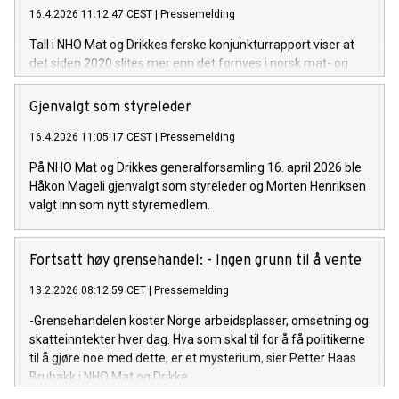
16.4.2026 11:12:47 CEST
|
Pressemelding
Tall i NHO Mat og Drikkes ferske konjunkturrapport viser at
det siden 2020 slites mer enn det fornyes i norsk mat- og
drikkenæring. Nå etterlyser organisasjonen en nasjonal
strategi for å bedre rammevilkårene og øke tryggheten for
Gjenvalgt som styreleder
investeringer i næringen.
16.4.2026 11:05:17 CEST
|
Pressemelding
På NHO Mat og Drikkes generalforsamling 16. april 2026 ble
Håkon Mageli gjenvalgt som styreleder og Morten Henriksen
valgt inn som nytt styremedlem.
Fortsatt høy grensehandel: - Ingen grunn til å vente
13.2.2026 08:12:59 CET
|
Pressemelding
-Grensehandelen koster Norge arbeidsplasser, omsetning og
skatteinntekter hver dag. Hva som skal til for å få politikerne
til å gjøre noe med dette, er et mysterium, sier Petter Haas
Brubakk i NHO Mat og Drikke.