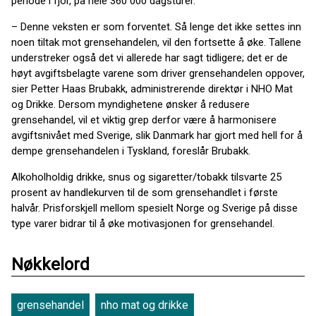
periode i fjor, på hele 360 000 dagsturer.
– Denne veksten er som forventet. Så lenge det ikke settes inn
noen tiltak mot grensehandelen, vil den fortsette å øke. Tallene
understreker også det vi allerede har sagt tidligere; det er de
høyt avgiftsbelagte varene som driver grensehandelen oppover,
sier Petter Haas Brubakk, administrerende direktør i NHO Mat
og Drikke. Dersom myndighetene ønsker å redusere
grensehandel, vil et viktig grep derfor være å harmonisere
avgiftsnivået med Sverige, slik Danmark har gjort med hell for å
dempe grensehandelen i Tyskland, foreslår Brubakk.
Alkoholholdig drikke, snus og sigaretter/tobakk tilsvarte 25
prosent av handlekurven til de som grensehandlet i første
halvår. Prisforskjell mellom spesielt Norge og Sverige på disse
type varer bidrar til å øke motivasjonen for grensehandel.
Nøkkelord
grensehandel
nho mat og drikke