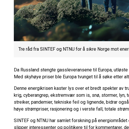
Tre råd fra SINTEF og NTNU for å sikre Norge mot ener
Da Russland stengte gassleveransene til Europa, utløste 
Med skyhøye priser ble Europa tvunget til å søke etter alte
Denne energikrisen kaster lys over et bredt spekter av tr
krig, cyberangrep, ekstremvær som is, snø, stormer, lyn, t
streiker, pandemier, tekniske feil og lignende, bidrar også 
høye strømpriser, rasjonering og i verste fall, totale strøm
SINTEF og NTNU har samlet forskning på energiområdet og 
slipper interessenter og politikere til for kommentarer, d