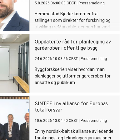
5.8.2026 06:00:00 CEST
|
Pressemelding
Hemmestad Bjerke kommer fra
stillingen som direktør for forskning og
utvikling i reMarkable, der han har vært
de siste fire årene.
Oppdaterte råd for planlegging av
garderober i offentlige bygg
24.6.2026 10:03:56 CEST
|
Pressemelding
Byggforskserien viser hvordan man
planlegger og utformer garderober for
ansatte og publikum.
SINTEF i ny allianse for Europas
totalforsvar
10.6.2026 13:04:40 CEST
|
Pressemelding
En ny nordisk-baltisk allianse av ledende
forsknings- og teknologiorganisasjoner