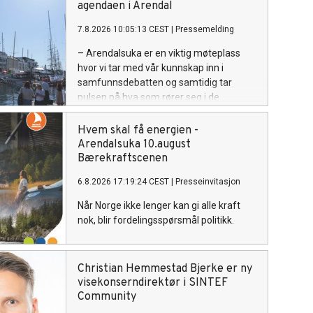
agendaen i Arendal
7.8.2026 10:05:13 CEST
|
Pressemelding
– Arendalsuka er en viktig møteplass
hvor vi tar med vår kunnskap inn i
samfunnsdebatten og samtidig tar
pulsen på hva som rører seg i de
næringene vi jobber med, sier
konserndirektør Siri Hunnes Blakstad i
Hvem skal få energien -
SINTEF Community.
Arendalsuka 10.august
Bærekraftscenen
6.8.2026 17:19:24 CEST
|
Presseinvitasjon
Når Norge ikke lenger kan gi alle kraft
nok, blir fordelingsspørsmål politikk.
Christian Hemmestad Bjerke er ny
visekonserndirektør i SINTEF
Community