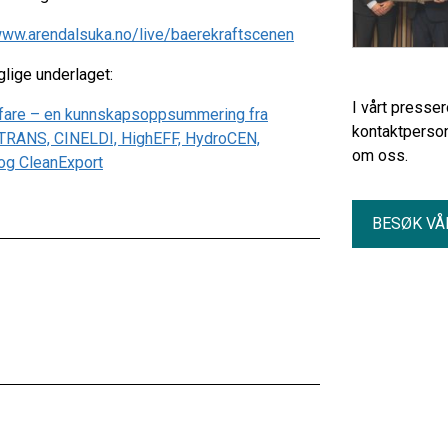
www.arendalsuka.no/live/baerekraftscenen
glige underlaget:
I vårt presse
lfare – en kunnskapsoppsummering fra
kontaktperson
 NTRANS, CINELDI, HighEFF, HydroCEN,
om oss.
og CleanExport
BESØK VÅ