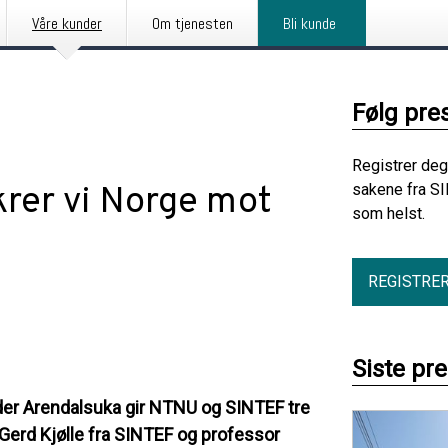
Våre kunder
Om tjenesten
Bli kunde
Følg pre
Registrer deg
krer vi Norge mot
sakene fra SI
som helst.
REGISTRE
Siste pr
er Arendalsuka gir NTNU og SINTEF tre
 Gerd Kjølle fra SINTEF og professor