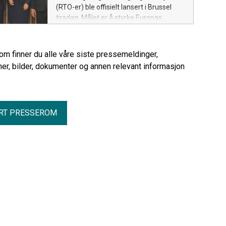
(RTO-er) ble offisielt lansert i Brussel
tirsdag. Målet er å styrke Europas
totalforsvar og samfunnssikkerhet
gjennom tettere samarbeid om kritiske
teknologier og industriell kapasitet.
rom finner du alle våre siste pressemeldinger,
er, bilder, dokumenter og annen relevant informasjon
RT PRESSEROM