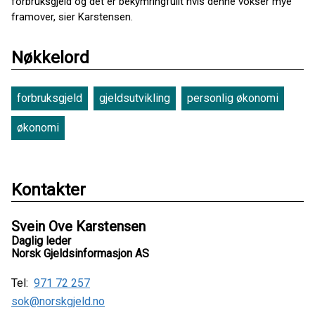
forbruksgjeld og det er bekymringfullt hvis denne vokser mye
framover, sier Karstensen.
Nøkkelord
forbruksgjeld
gjeldsutvikling
personlig økonomi
økonomi
Kontakter
Svein Ove Karstensen
Daglig leder
Norsk Gjeldsinformasjon AS
Tel:
971 72 257
sok@norskgjeld.no