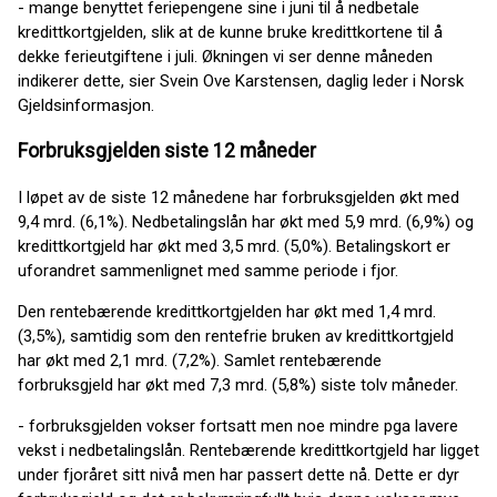
- mange benyttet feriepengene sine i juni til å nedbetale
kredittkortgjelden, slik at de kunne bruke kredittkortene til å
dekke ferieutgiftene i juli. Økningen vi ser denne måneden
indikerer dette, sier Svein Ove Karstensen, daglig leder i Norsk
Gjeldsinformasjon.
Forbruksgjelden siste 12 måneder
I løpet av de siste 12 månedene har forbruksgjelden økt med
9,4 mrd. (6,1%). Nedbetalingslån har økt med 5,9 mrd. (6,9%) og
kredittkortgjeld har økt med 3,5 mrd. (5,0%). Betalingskort er
uforandret sammenlignet med samme periode i fjor.
Den rentebærende kredittkortgjelden har økt med 1,4 mrd.
(3,5%), samtidig som den rentefrie bruken av kredittkortgjeld
har økt med 2,1 mrd. (7,2%). Samlet rentebærende
forbruksgjeld har økt med 7,3 mrd. (5,8%) siste tolv måneder.
- forbruksgjelden vokser fortsatt men noe mindre pga lavere
vekst i nedbetalingslån. Rentebærende kredittkortgjeld har ligget
under fjoråret sitt nivå men har passert dette nå. Dette er dyr