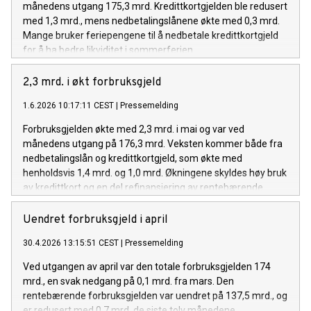
månedens utgang 175,3 mrd. Kredittkortgjelden ble redusert
med 1,3 mrd., mens nedbetalingslånene økte med 0,3 mrd.
Mange bruker feriepengene til å nedbetale kredittkortgjeld
for å ha bedre likviditet i sommerferien.
2,3 mrd. i økt forbruksgjeld
1.6.2026 10:17:11 CEST
|
Pressemelding
Forbruksgjelden økte med 2,3 mrd. i mai og var ved
månedens utgang på 176,3 mrd. Veksten kommer både fra
nedbetalingslån og kredittkortgjeld, som økte med
henholdsvis 1,4 mrd. og 1,0 mrd. Økningene skyldes høy bruk
av kredittkort og en del refinansiering av rentebærende
kredittkortgjeld til nedbetalingslån.
Uendret forbruksgjeld i april
30.4.2026 13:15:51 CEST
|
Pressemelding
Ved utgangen av april var den totale forbruksgjelden 174
mrd., en svak nedgang på 0,1 mrd. fra mars. Den
rentebærende forbruksgjelden var uendret på 137,5 mrd., og
er redusert med 0,7 mrd. de siste tolv månedene.