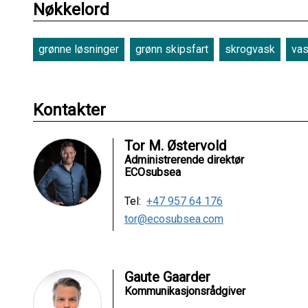
Nøkkelord
grønne løsninger
grønn skipsfart
skrogvask
vas
Kontakter
Tor M. Østervold
Administrerende direktør
ECOsubsea
Tel:
+47 957 64 176
tor@ecosubsea.com
Gaute Gaarder
Kommunikasjonsrådgiver