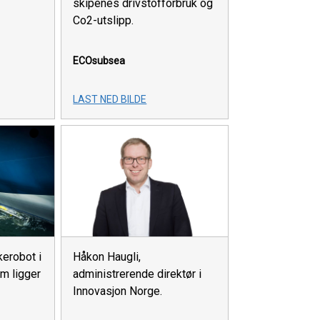
skipenes drivstofforbruk og
Co2-utslipp.
ECOsubsea
LAST NED BILDE
erobot i
Håkon Haugli,
om ligger
administrerende direktør i
Innovasjon Norge.