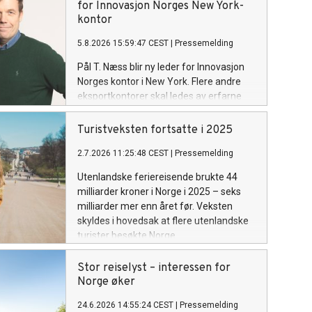
for Innovasjon Norges New York-
kontor
5.8.2026 15:59:47 CEST
|
Pressemelding
Pål T. Næss blir ny leder for Innovasjon
Norges kontor i New York. Flere andre
eksportkontorer skal ledes av erfarne
næringslivsprofiler.
Turistveksten fortsatte i 2025
2.7.2026 11:25:48 CEST
|
Pressemelding
Utenlandske feriereisende brukte 44
milliarder kroner i Norge i 2025 – seks
milliarder mer enn året før. Veksten
skyldes i hovedsak at flere utenlandske
turister besøkte Norge.
Stor reiselyst – interessen for
Norge øker
24.6.2026 14:55:24 CEST
|
Pressemelding