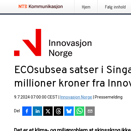
Hjem
Følg innhold
ECOsubsea satser i Sin
millioner kroner fra Inn
9.7.2024 07:00:00 CEST
|
Innovasjon Norge
|
Pressemelding
Del
Det er et klima- og miljøproblem at skipsskrog ikke