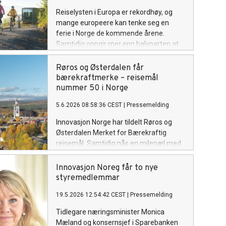
Reiselysten i Europa er rekordhøy, og
mange europeere kan tenke seg en
ferie i Norge de kommende årene.
Samtidig oppgir mer enn halvparten at
økonomisk eller politisk uro påvirker
ferieplanene deres.
Røros og Østerdalen får
bærekraftmerke – reisemål
nummer 50 i Norge
5.6.2026 08:58:36 CEST
|
Pressemelding
Innovasjon Norge har tildelt Røros og
Østerdalen Merket for Bærekraftig
reisemål. Samtidig nås en milepæl med
reisemål nummer 50 i den nasjonale
merkeordningen.
Innovasjon Noreg får to nye
styremedlemmar
19.5.2026 12:54:42 CEST
|
Pressemelding
Tidlegare næringsminister Monica
Mæland og konsernsjef i Sparebanken