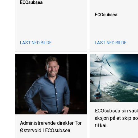
ECOsubsea
ECOsubsea
LAST NED BILDE
LAST NED BILDE
ECOsubsea sin vask
aksjon på et skip s
Administrerende direktør Tor
til kai.
Østervold i ECOsubsea.