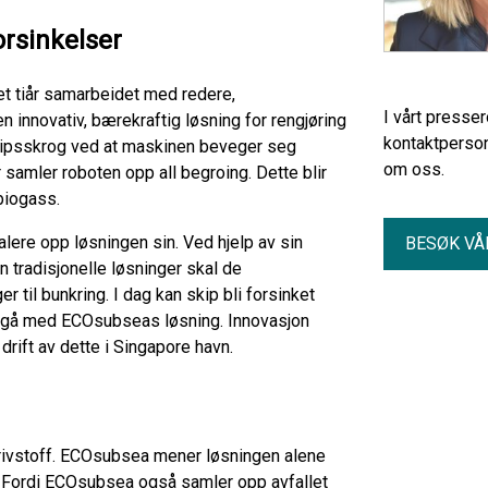
orsinkelser
et tiår samarbeidet med redere,
I vårt presse
n innovativ, bærekraftig løsning for rengjøring
kontaktperson
 skipsskrog ved at maskinen beveger seg
om oss.
samler roboten opp all begroing. Dette blir
biogass.
ere opp løsningen sin. Ved hjelp av sin
BESØK VÅ
 tradisjonelle løsninger skal de
til bunkring. I dag kan skip bli forsinket
unngå med ECOsubseas løsning. Innovasjon
rift av dette i Singapore havn.
drivstoff. ECOsubsea mener løsningen alene
2. Fordi ECOsubsea også samler opp avfallet