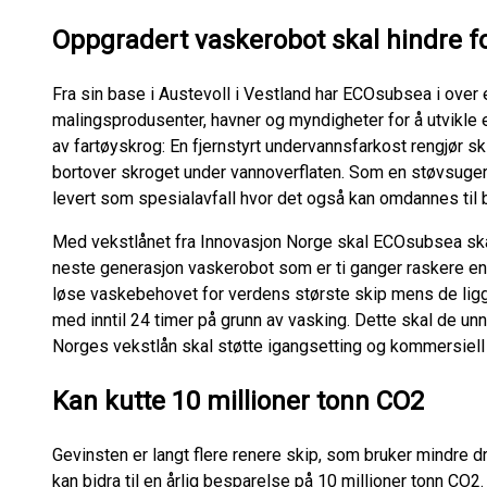
Oppgradert vaskerobot skal hindre f
Fra sin base i Austevoll i Vestland har ECOsubsea i over 
malingsprodusenter, havner og myndigheter for å utvikle e
av fartøyskrog: En fjernstyrt undervannsfarkost rengjør
bortover skroget under vannoverflaten. Som en støvsuger 
levert som spesialavfall hvor det også kan omdannes til 
Med vekstlånet fra Innovasjon Norge skal ECOsubsea skal
neste generasjon vaskerobot som er ti ganger raskere enn
løse vaskebehovet for verdens største skip mens de ligger 
med inntil 24 timer på grunn av vasking. Dette skal de 
Norges vekstlån skal støtte igangsetting og kommersiell d
Kan kutte 10 millioner tonn CO2
Gevinsten er langt flere renere skip, som bruker mindre 
kan bidra til en årlig besparelse på 10 millioner tonn CO