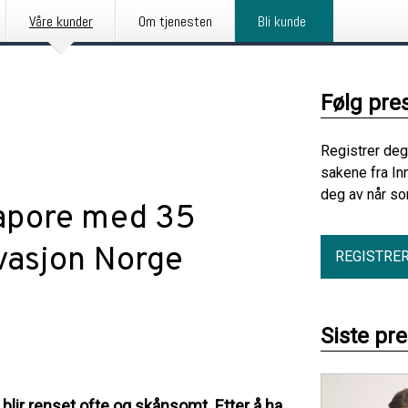
Våre kunder
Om tjenesten
Bli kunde
Følg pre
Registrer deg
sakene fra In
deg av når so
gapore med 35
ovasjon Norge
REGISTRE
Siste pr
 blir renset ofte og skånsomt. Etter å ha