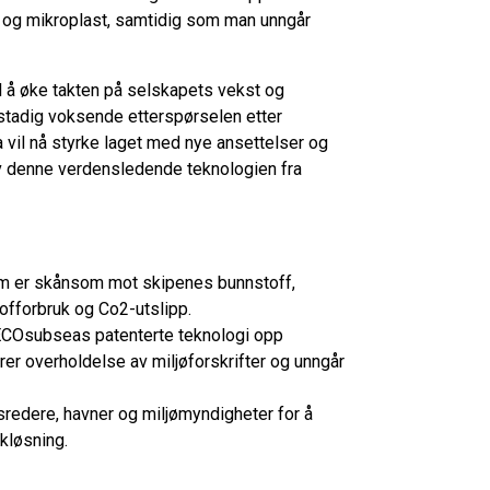
er og mikroplast, samtidig som man unngår
l å øke takten på selskapets vekst og
stadig voksende etterspørselen etter
vil nå styrke laget med nye ansettelser og
v denne verdensledende teknologien fra
m er skånsom mot skipenes bunnstoff,
offorbruk og Co2-utslipp.
 ECOsubseas patenterte teknologi opp
er overholdelse av miljøforskrifter og unngår
redere, havner og miljømyndigheter for å
kløsning.