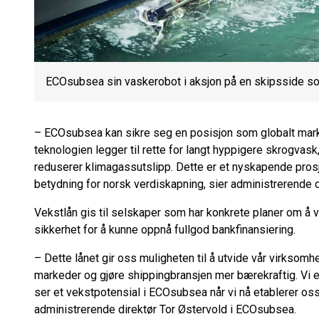
ECOsubsea sin vaskerobot i aksjon på en skipsside som 
– ECOsubsea kan sikre seg en posisjon som globalt mar
teknologien legger til rette for langt hyppigere skrogvas
reduserer klimagassutslipp. Dette er et nyskapende prosj
betydning for norsk verdiskapning, sier administrerende 
Vekstlån gis til selskaper som har konkrete planer om å
sikkerhet for å kunne oppnå fullgod bankfinansiering.
– Dette lånet gir oss muligheten til å utvide vår virksomhet
markeder og gjøre shippingbransjen mer bærekraftig. Vi e
ser et vekstpotensial i ECOsubsea når vi nå etablerer oss
administrerende direktør Tor Østervold i ECOsubsea.