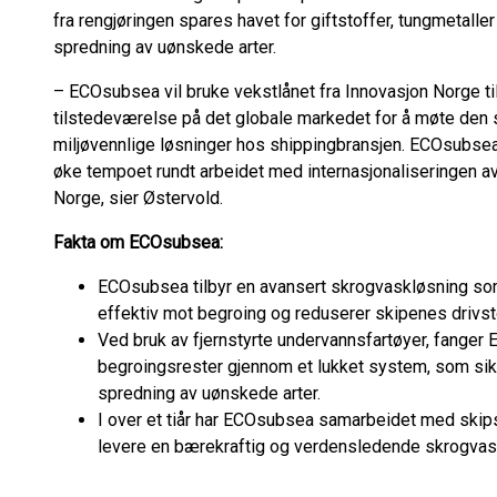
fra rengjøringen spares havet for giftstoffer, tungmetall
spredning av uønskede arter.
– ECOsubsea vil bruke vekstlånet fra Innovasjon Norge ti
tilstedeværelse på det globale markedet for å møte den 
miljøvennlige løsninger hos shippingbransjen. ECOsubsea 
øke tempoet rundt arbeidet med internasjonaliseringen a
Norge, sier Østervold.
Fakta om ECOsubsea:
ECOsubsea tilbyr en avansert skrogvaskløsning so
effektiv mot begroing og reduserer skipenes drivst
Ved bruk av fjernstyrte undervannsfartøyer, fanger
begroingsrester gjennom et lukket system, som sikr
spredning av uønskede arter.
I over et tiår har ECOsubsea samarbeidet med skips
levere en bærekraftig og verdensledende skrogvas