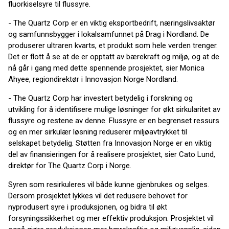
fluorkiselsyre til flussyre.
- The Quartz Corp er en viktig eksportbedrift, næringslivsaktør
og samfunnsbygger i lokalsamfunnet på Drag i Nordland. De
produserer ultraren kvarts, et produkt som hele verden trenger.
Det er flott å se at de er opptatt av bærekraft og miljø, og at de
nå går i gang med dette spennende prosjektet, sier Monica
Ahyee, regiondirektør i Innovasjon Norge Nordland.
- The Quartz Corp har investert betydelig i forskning og
utvikling for å identifisere mulige løsninger for økt sirkularitet av
flussyre og restene av denne. Flussyre er en begrenset ressurs
og en mer sirkulær løsning reduserer miljøavtrykket til
selskapet betydelig. Støtten fra Innovasjon Norge er en viktig
del av finansieringen for å realisere prosjektet, sier Cato Lund,
direktør for The Quartz Corp i Norge.
Syren som resirkuleres vil både kunne gjenbrukes og selges.
Dersom prosjektet lykkes vil det redusere behovet for
nyprodusert syre i produksjonen, og bidra til økt
forsyningssikkerhet og mer effektiv produksjon. Prosjektet vil