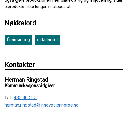
også gjøre produksjonen mer bærekraftig og miljøvennlig, siden
biproduktet ikke lenger vil slippes ut.
Nøkkelord
finansiering
sirkularitet
Kontakter
Herman Ringstad
Kommunikasjonsrådgiver
Tel:
480 40 535
herman.ringstad@innovasjonnorge.no