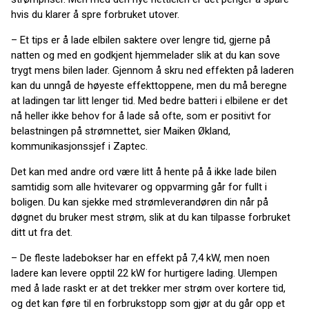
hvis du klarer å spre forbruket utover.
– Et tips er å lade elbilen saktere over lengre tid, gjerne på
natten og med en godkjent hjemmelader slik at du kan sove
trygt mens bilen lader. Gjennom å skru ned effekten på laderen
kan du unngå de høyeste effekttoppene, men du må beregne
at ladingen tar litt lenger tid. Med bedre batteri i elbilene er det
nå heller ikke behov for å lade så ofte, som er positivt for
belastningen på strømnettet, sier Maiken Økland,
kommunikasjonssjef i Zaptec.
Det kan med andre ord være litt å hente på å ikke lade bilen
samtidig som alle hvitevarer og oppvarming går for fullt i
boligen. Du kan sjekke med strømleverandøren din når på
døgnet du bruker mest strøm, slik at du kan tilpasse forbruket
ditt ut fra det.
– De fleste ladebokser har en effekt på 7,4 kW, men noen
ladere kan levere opptil 22 kW for hurtigere lading. Ulempen
med å lade raskt er at det trekker mer strøm over kortere tid,
og det kan føre til en forbrukstopp som gjør at du går opp et