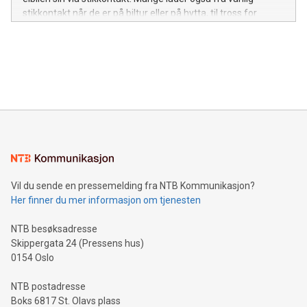
stikkontakt når de er på biltur eller på hytta, til tross for
brannrisikoen det kan medføre.
Vil du sende en pressemelding fra NTB Kommunikasjon?
Her finner du mer informasjon om tjenesten
NTB besøksadresse
Skippergata 24 (Pressens hus)
0154 Oslo
NTB postadresse
Boks 6817 St. Olavs plass