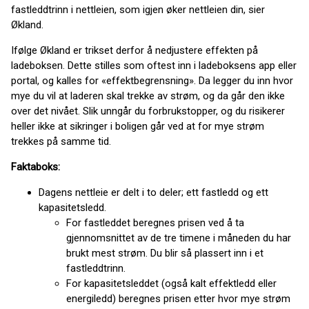
fastleddtrinn i nettleien, som igjen øker nettleien din, sier
Økland.
Ifølge Økland er trikset derfor å nedjustere effekten på
ladeboksen. Dette stilles som oftest inn i ladeboksens app eller
portal, og kalles for «effektbegrensning». Da legger du inn hvor
mye du vil at laderen skal trekke av strøm, og da går den ikke
over det nivået. Slik unngår du forbrukstopper, og du risikerer
heller ikke at sikringer i boligen går ved at for mye strøm
trekkes på samme tid.
Faktaboks:
Dagens nettleie er delt i to deler; ett fastledd og ett
kapasitetsledd.
For fastleddet beregnes prisen ved å ta
gjennomsnittet av de tre timene i måneden du har
brukt mest strøm. Du blir så plassert inn i et
fastleddtrinn.
For kapasitetsleddet (også kalt effektledd eller
energiledd) beregnes prisen etter hvor mye strøm