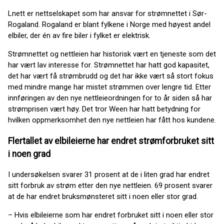
Lnett er nettselskapet som har ansvar for strømnettet i Sør-
Rogaland. Rogaland er blant fylkene i Norge med høyest andel
elbiler, der én av fire biler i fylket er elektrisk.
Strømnettet og nettleien har historisk vært en tjeneste som det
har vært lav interesse for. Strømnettet har hatt god kapasitet,
det har vært få strømbrudd og det har ikke vært så stort fokus
med mindre mange har mistet strømmen over lengre tid. Etter
innføringen av den nye nettleieordningen for to år siden så har
strømprisen vært høy. Det tror Ween har hatt betydning for
hvilken oppmerksomhet den nye nettleien har fått hos kundene.
Flertallet av elbileierne har endret strømforbruket sitt
i noen grad
I undersøkelsen svarer 31 prosent at de i liten grad har endret
sitt forbruk av strøm etter den nye nettleien. 69 prosent svarer
at de har endret bruksmønsteret sitt i noen eller stor grad.
– Hvis elbileierne som har endret forbruket sitt i noen eller stor