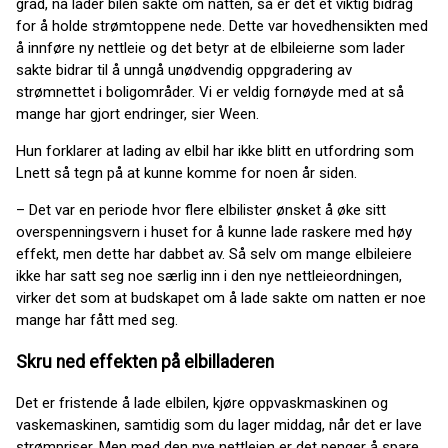
grad, nå lader bilen sakte om natten, så er det et viktig bidrag
for å holde strømtoppene nede. Dette var hovedhensikten med
å innføre ny nettleie og det betyr at de elbileierne som lader
sakte bidrar til å unngå unødvendig oppgradering av
strømnettet i boligområder. Vi er veldig fornøyde med at så
mange har gjort endringer, sier Ween.
Hun forklarer at lading av elbil har ikke blitt en utfordring som
Lnett så tegn på at kunne komme for noen år siden.
– Det var en periode hvor flere elbilister ønsket å øke sitt
overspenningsvern i huset for å kunne lade raskere med høy
effekt, men dette har dabbet av. Så selv om mange elbileiere
ikke har satt seg noe særlig inn i den nye nettleieordningen,
virker det som at budskapet om å lade sakte om natten er noe
mange har fått med seg.
Skru ned effekten på elbilladeren
Det er fristende å lade elbilen, kjøre oppvaskmaskinen og
vaskemaskinen, samtidig som du lager middag, når det er lave
strømpriser. Men med den nye nettleien er det penger å spare