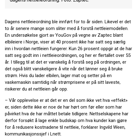
Dagens nettleieordning ble innført for to år siden. Likevel er det
to år senere mange som sliter med å forstå nettleiemodellen.
En undersøkelse gjort av YouGov på vegne av Zaptec blant
elbileiere i Norge, viser at 40 prosent ikke har satt seg særlig
inn i hvordan nettleien fungerer. Kun 26 prosent oppgir at de har
satt seg godt inn i nettleieordningen, og her er flertallet over 55
år. I tillegg til at det er vanskelig å forstå seg på ordningen, er
det også blitt vanskeligere å vite når det lønner seg å bruke
strøm. Hvis du lader elbilen, lager mat og setter på en
vaskemaskin samtidig når strømprisene er på sitt laveste,
risikerer du at nettleien går opp.
– Vår opplevelse er at det er en del som ikke vet hva «effekt»
er, siden dette ikke er noe de har hørt om før eller som har
påvirket hva de har måttet betale tidligere. Nettselskapene har
derfor forsøkt å lage enkle budskap om hva kunder kan gjøre
for å redusere kostnadene til nettleie, forklarer Ingvild Ween,
kommunikasjonssjef i Lnett.