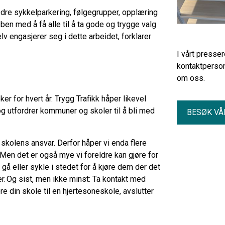
edre sykkelparkering, følgegrupper, opplæring
bben med å få alle til å ta gode og trygge valg
elv engasjerer seg i dette arbeidet, forklarer
I vårt presse
kontaktperson
om oss.
er for hvert år. Trygg Trafikk håper likevel
g utfordrer kommuner og skoler til å bli med
BESØK VÅ
skolens ansvar. Derfor håper vi enda flere
. Men det er også mye vi foreldre kan gjøre for
 gå eller sykle i stedet for å kjøre dem der det
. Og sist, men ikke minst: Ta kontakt med
e din skole til en hjertesoneskole, avslutter