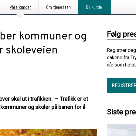
Våre kunder
Om tjenesten
Bli kunde
kk ber kommuner og
Følg pre
or skoleveien
Registrer deg
sakene fra Tr
når som helst
REGISTRE
er skal ut i trafikken. – Trafikk er et
 kommuner og skoler på banen for å
Siste pr