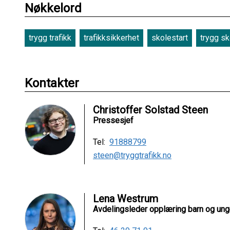
Nøkkelord
trygg trafikk
trafikksikkerhet
skolestart
trygg sk
Kontakter
Christoffer Solstad Steen
Pressesjef
Tel:
91888799
steen@tryggtrafikk.no
Lena Westrum
Avdelingsleder opplæring barn og un