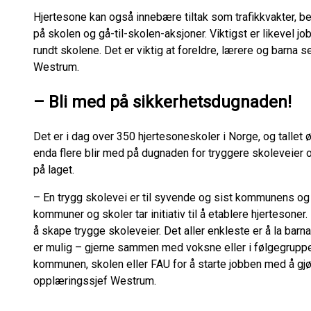
Hjertesone kan også innebære tiltak som trafikkvakter, b
på skolen og gå-til-skolen-aksjoner. Viktigst er likevel jo
rundt skolene. Det er viktig at foreldre, lærere og barna s
Westrum.
– Bli med på sikkerhetsdugnaden!
Det er i dag over 350 hjertesoneskoler i Norge, og tallet øk
enda flere blir med på dugnaden for tryggere skoleveier o
på laget.
– En trygg skolevei er til syvende og sist kommunens og 
kommuner og skoler tar initiativ til å etablere hjertesoner
å skape trygge skoleveier. Det aller enkleste er å la barna
er mulig – gjerne sammen med voksne eller i følgegrupper
kommunen, skolen eller FAU for å starte jobben med å gjør
opplæringssjef Westrum.