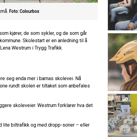
små.
Foto: Colourbox
som kjører, de som sykler, og de som går.
ommune. Skolestart er en anledning til å
f Lena Westrum i Trygg Trafikk.
sjere seg enda mer i barnas skolevei. Nå
ne rundt skolen er tiltaket som anbefales
yggere skoleveier. Westrum forklarer hva det
 lite biltrafikk og med dropp-soner – eller