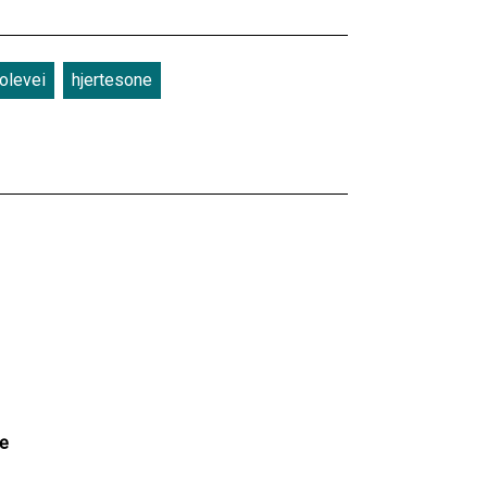
olevei
hjertesone
ge