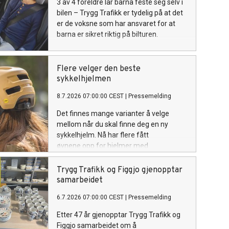
3 av 4 foreldre lar barna feste seg selv i
bilen – Trygg Trafikk er tydelig på at det
er de voksne som har ansvaret for at
barna er sikret riktig på bilturen.
Flere velger den beste
sykkelhjelmen
8.7.2026 07:00:00 CEST
|
Pressemelding
Det finnes mange varianter å velge
mellom når du skal finne deg en ny
sykkelhjelm. Nå har flere fått
øynene opp for hjelmer med
rotasjonsbeskyttelse.
Trygg Trafikk og Figgjo gjenopptar
samarbeidet
6.7.2026 07:00:00 CEST
|
Pressemelding
Etter 47 år gjenopptar Trygg Trafikk og
Figgjo samarbeidet om å