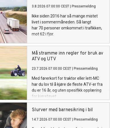
3.8.2026 07:00:00 CEST
|
Pressemelding
Ikke siden 2016 har så mange mistet
livet i sommermåneden. Så langt
har 70 personer omkommet i trafikken,
mot 62 i fjor.
Må stramme inn regler for bruk av
ATV og UTV
23.7.2026 07:00:00 CEST
|
Pressemelding
Med førerkort for traktor eller lett-MC
har du lov til å kjøre de fleste ATV-er fra
du er 16 år, og uten spesifikk opplæring
for kjøretøyet.
Slurver med barnesikring i bil
14.7.2026 07:00:00 CEST
|
Pressemelding