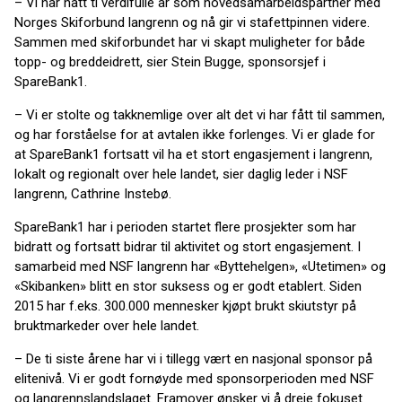
– Vi har hatt ti verdifulle år som hovedsamarbeidspartner med
Norges Skiforbund langrenn og nå gir vi stafettpinnen videre.
Sammen med skiforbundet har vi skapt muligheter for både
topp- og breddeidrett, sier Stein Bugge, sponsorsjef i
SpareBank1.
– Vi er stolte og takknemlige over alt det vi har fått til sammen,
og har forståelse for at avtalen ikke forlenges. Vi er glade for
at SpareBank1 fortsatt vil ha et stort engasjement i langrenn,
lokalt og regionalt over hele landet, sier daglig leder i NSF
langrenn, Cathrine Instebø.
SpareBank1 har i perioden startet flere prosjekter som har
bidratt og fortsatt bidrar til aktivitet og stort engasjement. I
samarbeid med NSF langrenn har «Byttehelgen», «Utetimen» og
«Skibanken» blitt en stor suksess og er godt etablert. Siden
2015 har f.eks. 300.000 mennesker kjøpt brukt skiutstyr på
bruktmarkeder over hele landet.
– De ti siste årene har vi i tillegg vært en nasjonal sponsor på
elitenivå. Vi er godt fornøyde med sponsorperioden med NSF
og langrennslandslaget. Framover ønsker vi å dreie fokuset