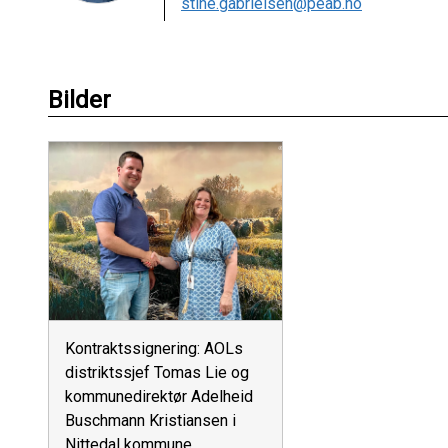
stine.gabrielsen@peab.no
Bilder
Kontraktssignering: AOLs
distriktssjef Tomas Lie og
kommunedirektør Adelheid
Buschmann Kristiansen i
Nittedal kommune.