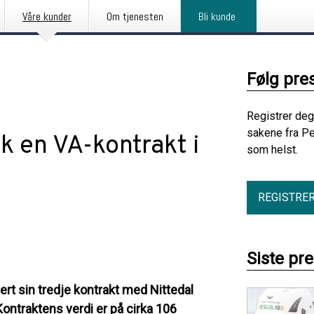
Våre kunder
Om tjenesten
Bli kunde
Følg pre
Registrer deg
sakene fra Pe
k en VA-kontrakt i
som helst.
REGISTRE
Siste pr
rt sin tredje kontrakt med Nittedal
ontraktens verdi er på cirka 106