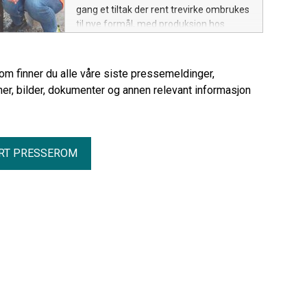
gang et tiltak der rent trevirke ombrukes
til nye formål, med produksjon hos
Kirkens Bymisjon.
rom finner du alle våre siste pressemeldinger,
er, bilder, dokumenter og annen relevant informasjon
RT PRESSEROM