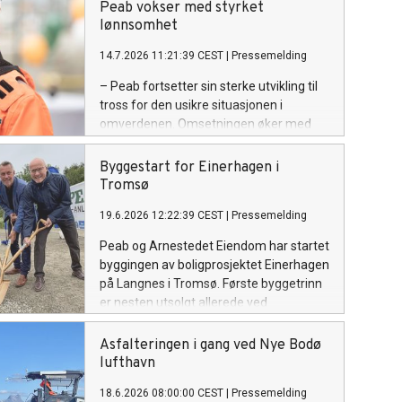
Peab vokser med styrket
lønnsomhet
14.7.2026 11:21:39 CEST
|
Pressemelding
– Peab fortsetter sin sterke utvikling til
tross for den usikre situasjonen i
omverdenen. Omsetningen øker med
tolv prosent i andre kvartal, samtidig
som både driftsresultatet og
Byggestart for Einerhagen i
driftsmarginen styrkes. Vi rapporterer
Tromsø
om høy ordreinngang i kvartalet, og
19.6.2026 12:22:39 CEST
|
Pressemelding
ordrereserven ligger fortsatt på et
rekordnivå, sier Jesper Göransson,
Peab og Arnestedet Eiendom har startet
konsernsjef i Peab.
byggingen av boligprosjektet Einerhagen
på Langnes i Tromsø. Første byggetrinn
er nesten utsolgt allerede ved
byggestart, og markerer starten på
utviklingen av en ny bydel med over 600
Asfalteringen i gang ved Nye Bodø
boliger.
lufthavn
18.6.2026 08:00:00 CEST
|
Pressemelding