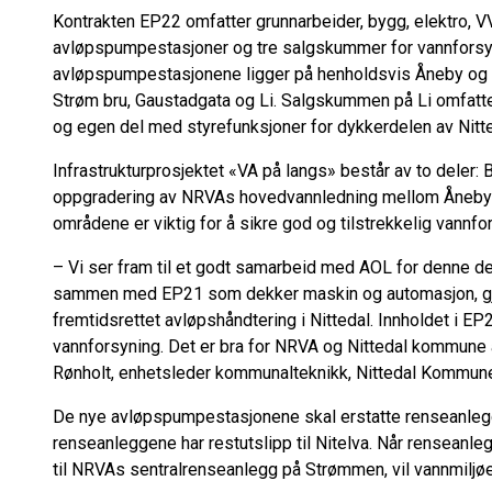
Kontrakten EP22 omfatter grunnarbeider, bygg, elektro, V
avløpspumpestasjoner og tre salgskummer for vannforsyni
avløpspumpestasjonene ligger på henholdsvis Åneby og
Strøm bru, Gaustadgata og Li. Salgskummen på Li omfatt
og egen del med styrefunksjoner for dykkerdelen av Nitt
Infrastrukturprosjektet «VA på langs» består av to deler:
oppgradering av NRVAs hovedvannledning mellom Åneby og
områdene er viktig for å sikre god og tilstrekkelig vannfor
– Vi ser fram til et godt samarbeid med AOL for denne de
sammen med EP21 som dekker maskin og automasjon, gjør a
fremtidsrettet avløpshåndtering i Nittedal. Innholdet i EP2
vannforsyning. Det er bra for NRVA og Nittedal kommune at 
Rønholt, enhetsleder kommunalteknikk, Nittedal Kommun
De nye avløpspumpestasjonene skal erstatte renseanle
renseanleggene har restutslipp til Nitelva. Når renseanleg
til NRVAs sentralrenseanlegg på Strømmen, vil vannmiljøet