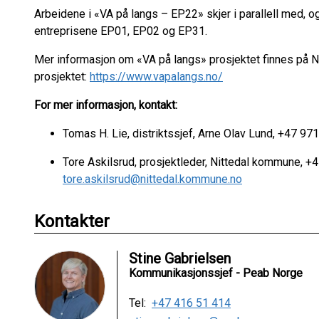
Arbeidene i «VA på langs – EP22» skjer i parallell med, o
entreprisene EP01, EP02 og EP31.
Mer informasjon om «VA på langs» prosjektet finnes på 
prosjektet:
https://www.vapalangs.no/
For mer informasjon, kontakt:
Tomas H. Lie, distriktssjef, Arne Olav Lund, +47 97
Tore Askilsrud, prosjektleder, Nittedal kommune, +
tore.askilsrud@nittedal.kommune.no
Kontakter
Stine Gabrielsen
Kommunikasjonssjef - Peab Norge
Tel:
+47 416 51 414