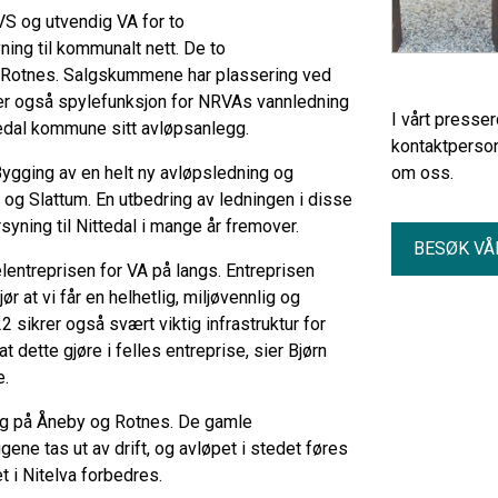
VS og utvendig VA for to
ng til kommunalt nett. De to
 Rotnes. Salgskummene har plassering ved
er også spylefunksjon for NRVAs vannledning
I vårt presse
edal kommune sitt avløpsanlegg.
kontaktperson
 Bygging av en helt ny avløpsledning og
om oss.
 Slattum. En utbedring av ledningen i disse
syning til Nittedal i mange år fremover.
BESØK VÅ
lentreprisen for VA på langs. Entreprisen
t vi får en helhetlig, miljøvennlig og
2 sikrer også svært viktig infrastruktur for
dette gjøre i felles entreprise, sier Bjørn
e.
gg på Åneby og Rotnes. De gamle
gene tas ut av drift, og avløpet i stedet føres
 i Nitelva forbedres.