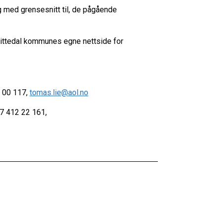
g med grensesnitt til, de pågående
Nittedal kommunes egne nettside for
1 00 117,
tomas.lie@aol.no
47 412 22 161,