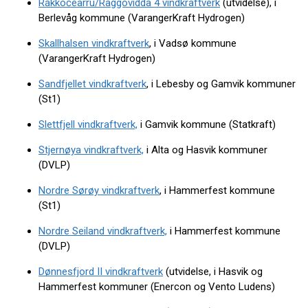
Rákkočearru/Raggovidda 4 vindkraftverk
(utvidelse), i
Berlevåg kommune (VarangerKraft Hydrogen)
Skallhalsen vindkraftverk
, i Vadsø kommune
(VarangerKraft Hydrogen)
Sandfjellet vindkraftverk
, i Lebesby og Gamvik kommuner
(St1)
Slettfjell vindkraftverk,
i Gamvik kommune (Statkraft)
Stjernøya vindkraftverk,
i Alta og Hasvik kommuner
(DVLP)
Nordre Sørøy vindkraftverk
, i Hammerfest kommune
(St1)
Nordre Seiland vindkraftverk,
i Hammerfest kommune
(DVLP)
Dønnesfjord II vindkraftverk
(utvidelse, i Hasvik og
Hammerfest kommuner (Enercon og Vento Ludens)