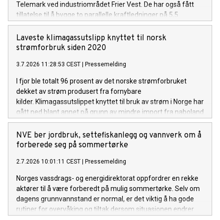
Telemark ved industriområdet Frier Vest. De har også fått
tillatelse til å bygge to parallelle kraftledninger på 5,5
kilometer, for å knytte stasjonen til Herum
transformatorstasjon.
Laveste klimagassutslipp knyttet til norsk
strømforbruk siden 2020
3.7.2026 11:28:53 CEST
|
Pressemelding
I fjor ble totalt 96 prosent av det norske strømforbruket
dekket av strøm produsert fra fornybare
kilder. Klimagassutslippet knyttet til bruk av strøm i Norge har
gått ned blant annet på grunn av mindre import fra naboland
med høyere andel kraftproduksjon med klimautslipp. Det
viser NVEs klimadeklarasjon for fysisk levert strøm i 2025.
NVE ber jordbruk, settefiskanlegg og vannverk om å
forberede seg på sommertørke
2.7.2026 10:01:11 CEST
|
Pressemelding
Norges vassdrags- og energidirektorat oppfordrer en rekke
aktører til å være forberedt på mulig sommertørke. Selv om
dagens grunnvannstand er normal, er det viktig å ha gode
rutiner for overvåking og tiltak dersom situasjonen endrer
seg gjennom sommeren.