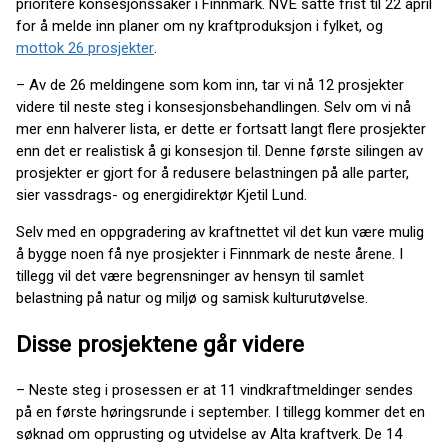
prioritere konsesjonssaker i Finnmark. NVE satte frist til 22 april
for å melde inn planer om ny kraftproduksjon i fylket, og
mottok 26 prosjekter
.
– Av de 26 meldingene som kom inn, tar vi nå 12 prosjekter
videre til neste steg i konsesjonsbehandlingen. Selv om vi nå
mer enn halverer lista, er dette er fortsatt langt flere prosjekter
enn det er realistisk å gi konsesjon til. Denne første silingen av
prosjekter er gjort for å redusere belastningen på alle parter,
sier vassdrags- og energidirektør Kjetil Lund.
Selv med en oppgradering av kraftnettet vil det kun være mulig
å bygge noen få nye prosjekter i Finnmark de neste årene. I
tillegg vil det være begrensninger av hensyn til samlet
belastning på natur og miljø og samisk kulturutøvelse.
Disse prosjektene går videre
– Neste steg i prosessen er at 11 vindkraftmeldinger sendes
på en første høringsrunde i september. I tillegg kommer det en
søknad om opprusting og utvidelse av Alta kraftverk. De 14