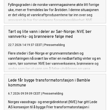
Fyllingsgraden i de norske vannmagasinene økte litt forrige
uke, men er fremdeles lav for årstiden. I denne situasjonen
er det viktig at vannkraftprodusentene tar inn over seg
ansvaret de har for vinterens forsyningssikkerhet. NVE
følger utviklingen av kraftsituasjonen, i tett dialog med
Statnett. Om nødvendig vil NVE innføre en
Tørt og lite vann i deler av Sør-Norge: NVE ber
rapporteringsordning for kraftprodusentene.
vannverks- og brønneiere følge med
22.7.2026 14:19:37 CEST
|
Pressemelding
Flere steder i Sør-Norge er grunnvannstanden og
vannføringen nå svært lav etter en nedbørfattig vinter og en
varm, tørr sommer. NVE ber vannverkseiere, brønneiere og
andre som tar ut vann om å følge utviklingen og være
forberedt på å gjøre vannbesparende tiltak om det ikke
kommer mye regn de neste ukene.
Lede får bygge transformatorstasjon i Bamble
kommune
6.7.2026 09:59:09 CEST
|
Pressemelding
Norges vassdrags- og energidirektorat (NVE) har gitt Lede
AS konsesjon til å bygge Frier transformatorstasjon i