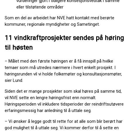
vurderinger gjort i tidligere konsesjonsvedtak i samme
eller tilstøtende områder
Som en del av arbeidet har NVE hatt kontakt med berørte
kommuner, regionale myndigheter og Sametinget.
11 vindkraftprosjekter sendes på høring
til høsten
– Målet med den første høringen er å få innspill på hvilke
temaer som må utredes nærmere i hvert enkelt prosjekt. I
høringsrunden vil vi holde folkemøter og konsultasjonsmøter,
sier Lund.
Siden det er mange prosjekter som skal høres på samme tid,
vil NVE sette en lengre høringsfrist enn normalt.
Høringsperioden vil inkludere tidsperioder der reindriftsutøvere
erfaringsmessig har anledning til å uttale seg.
– Vi ønsker å legge godt til rette for at alle som blir berørt har
god mulighet til å uttale seg. Vi kommer derfor til å sette en