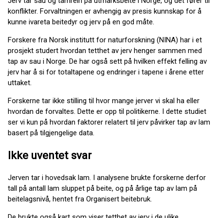
Jerv tar sau og tamrein på utmarksbeite i Norge, og det fører til
konflikter. Forvaltningen er avhengig av presis kunnskap for å
kunne ivareta beitedyr og jerv på en god måte.
Forskere fra Norsk institutt for naturforskning (NINA) har i et
prosjekt studert hvordan tetthet av jerv henger sammen med
tap av sau i Norge. De har også sett på hvilken effekt felling av
jerv har å si for totaltapene og endringer i tapene i årene etter
uttaket.
Forskerne tar ikke stilling til hvor mange jerver vi skal ha eller
hvordan de forvaltes. Dette er opp til politikerne. I dette studiet
ser vi kun på hvordan faktorer relatert til jerv påvirker tap av lam
basert på tilgjengelige data.
Ikke uventet svar
Jerven tar i hovedsak lam. I analysene brukte forskerne derfor
tall på antall lam sluppet på beite, og på årlige tap av lam på
beitelagsnivå, hentet fra Organisert beitebruk.
De brukte også kart som viser tetthet av jerv i de ulike