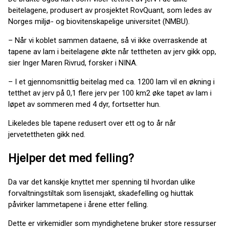
beitelagene, produsert av prosjektet RovQuant, som ledes av
Norges miljø- og biovitenskapelige universitet (NMBU).
– Når vi koblet sammen dataene, så vi ikke overraskende at
tapene av lam i beitelagene økte når tettheten av jerv gikk opp,
sier Inger Maren Rivrud, forsker i NINA.
– I et gjennomsnittlig beitelag med ca. 1200 lam vil en økning i
tetthet av jerv på 0,1 flere jerv per 100 km2 øke tapet av lam i
løpet av sommeren med 4 dyr, fortsetter hun.
Likeledes ble tapene redusert over ett og to år når
jervetettheten gikk ned.
Hjelper det med felling?
Da var det kanskje knyttet mer spenning til hvordan ulike
forvaltningstiltak som lisensjakt, skadefelling og hiuttak
påvirker lammetapene i årene etter felling.
Dette er virkemidler som myndighetene bruker store ressurser