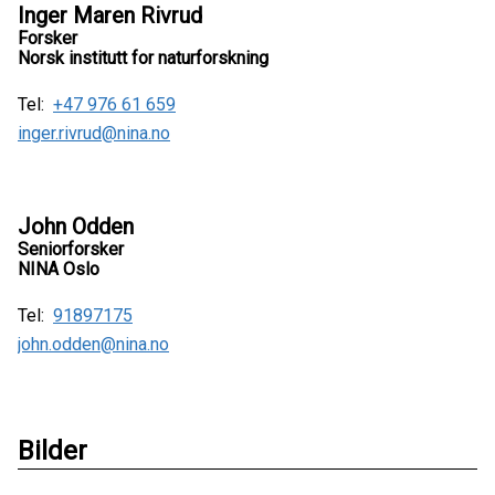
Inger Maren Rivrud
Forsker
Norsk institutt for naturforskning
Tel:
+47 976 61 659
inger.rivrud@nina.no
John Odden
Seniorforsker
NINA Oslo
Tel:
91897175
john.odden@nina.no
Bilder