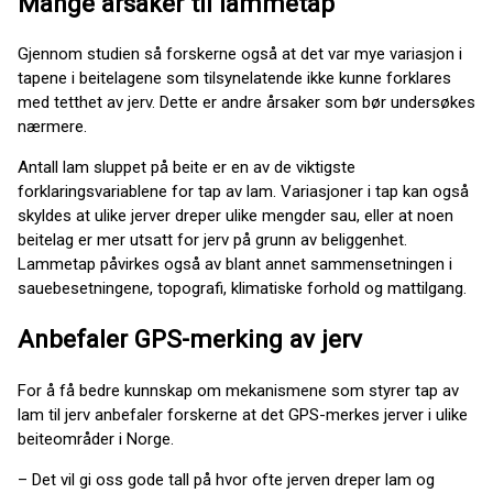
Mange årsaker til lammetap
Gjennom studien så forskerne også at det var mye variasjon i
tapene i beitelagene som tilsynelatende ikke kunne forklares
med tetthet av jerv. Dette er andre årsaker som bør undersøkes
nærmere.
Antall lam sluppet på beite er en av de viktigste
forklaringsvariablene for tap av lam. Variasjoner i tap kan også
skyldes at ulike jerver dreper ulike mengder sau, eller at noen
beitelag er mer utsatt for jerv på grunn av beliggenhet.
Lammetap påvirkes også av blant annet sammensetningen i
sauebesetningene, topografi, klimatiske forhold og mattilgang.
Anbefaler GPS-merking av jerv
For å få bedre kunnskap om mekanismene som styrer tap av
lam til jerv anbefaler forskerne at det GPS-merkes jerver i ulike
beiteområder i Norge.
– Det vil gi oss gode tall på hvor ofte jerven dreper lam og