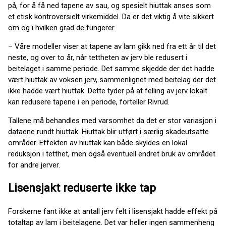
på, for å få ned tapene av sau, og spesielt hiuttak anses som
et etisk kontroversielt virkemiddel. Da er det viktig å vite sikkert
om og i hvilken grad de fungerer.
– Våre modeller viser at tapene av lam gikk ned fra ett år til det
neste, og over to år, når tettheten av jerv ble redusert i
beitelaget i samme periode. Det samme skjedde der det hadde
vært hiuttak av voksen jerv, sammenlignet med beitelag der det
ikke hadde vært hiuttak. Dette tyder på at felling av jerv lokalt
kan redusere tapene i en periode, forteller Rivrud.
Tallene må behandles med varsomhet da det er stor variasjon i
dataene rundt hiuttak. Hiuttak blir utført i særlig skadeutsatte
områder. Effekten av hiuttak kan både skyldes en lokal
reduksjon i tetthet, men også eventuell endret bruk av området
for andre jerver.
Lisensjakt reduserte ikke tap
Forskerne fant ikke at antall jerv felt i lisensjakt hadde effekt på
totaltap av lam i beitelagene. Det var heller ingen sammenheng