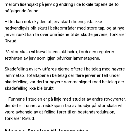
mellom lisensjakt på jerv og endring i de lokale tapene de to
påfølgende årene.
– Det kan nok skyldes at jerv skutt i lisensjakta ikke
nødvendigvis blir skutt i beiteområder med store tap, og at nye
jerver raskt kan ta over områdene til de skutte jervene, forklarer
Rivrud.
På stor skala vil likevel lisensjakt bidra, fordi den regulerer
tettheten av jerv som igjen påvirker lammetapene.
Skadefelling av jerv utføres gjerne oftere i beitelag med høyere
lammetap. Totaltapene i beitelag der flere jerver er felt under
skadefelling, var derfor høyere sammenlignet med beitelag der
skadefelling ikke ble brukt.
– Funnene i studien er på linje med studier av andre rovdyrarter,
der det er funnet at reduksjon i tap av husdyr på stor skala vil
være avhengig av at felling fører til en bestandsreduksjon,
forklarer Rivrud.