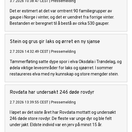
3.7.2026 10:38:47 CEST
|
Pressemelding
Det er estimert at det var omtrent 90 familiegrupper av
gaupe i Norge i vinter, og det er uendret fra forrige vinter.
Bestanden er beregnet til å bestå av cirka 530 gauper.
Stein og grus gir laks og ørret en ny sjanse
2.7.2026 14:32:49 CEST
|
Pressemelding
Tømmerfløting satte dype spor i elva Oksdøla i Trøndelag, og
ødela viktige leveområder for laks og sjøørret. I sommer
restaureres elva med ny kunnskap og store mengder stein.
Rovdata har undersøkt 246 døde rovdyr
2.7.2026 13:39:55 CEST
|
Pressemelding
I løpet av det siste året har Rovdata mottatt og undersøkt
246 døde store rovdyr. De fleste var unge dyr og ble felt
under jakt. Eldste individ var en jerv på minst 15 år.