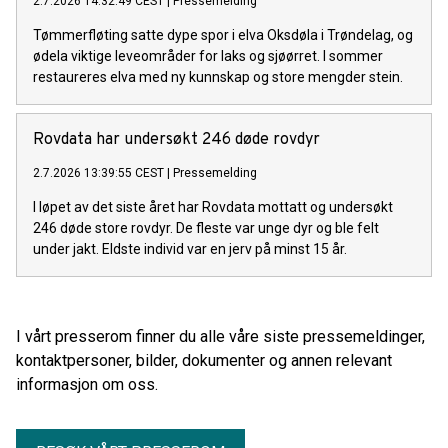
2.7.2026 14:32:49 CEST
|
Pressemelding
Tømmerfløting satte dype spor i elva Oksdøla i Trøndelag, og
ødela viktige leveområder for laks og sjøørret. I sommer
restaureres elva med ny kunnskap og store mengder stein.
Rovdata har undersøkt 246 døde rovdyr
2.7.2026 13:39:55 CEST
|
Pressemelding
I løpet av det siste året har Rovdata mottatt og undersøkt
246 døde store rovdyr. De fleste var unge dyr og ble felt
under jakt. Eldste individ var en jerv på minst 15 år.
I vårt presserom finner du alle våre siste pressemeldinger,
kontaktpersoner, bilder, dokumenter og annen relevant
informasjon om oss.