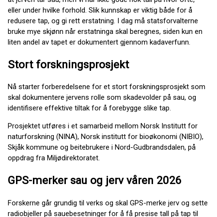
eller under hvilke forhold. Slik kunnskap er viktig både for å
redusere tap, og gi rett erstatning. I dag må statsforvalterne
bruke mye skjønn når erstatninga skal beregnes, siden kun en
liten andel av tapet er dokumentert gjennom kadaverfunn.
Stort forskningsprosjekt
Nå starter forberedelsene for et stort forskningsprosjekt som
skal dokumentere jervens rolle som skadevolder på sau, og
identifisere effektive tiltak for å forebygge slike tap.
Prosjektet utføres i et samarbeid mellom Norsk Institutt for
naturforskning (NINA), Norsk institutt for bioøkonomi (NIBIO),
Skjåk kommune og beitebrukere i Nord-Gudbrandsdalen, på
oppdrag fra Miljødirektoratet.
GPS-merker sau og jerv våren 2026
Forskerne går grundig til verks og skal GPS-merke jerv og sette
radiobjeller på sauebesetninger for å få presise tall på tap til