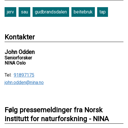
jerv
sau
gudbrandsdalen
beitebruk
tap
Kontakter
John Odden
Seniorforsker
NINA Oslo
Tel:
91897175
john.odden@nina.no
Følg pressemeldinger fra Norsk
institutt for naturforskning - NINA