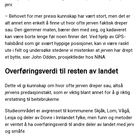
jerv.
– Behovet for mer presis kunnskap har vært stort, men det er
alt annet enn enkelt å finne ut hvor ofte jerven faktisk dreper
sau. Den gjemmer maten, bærer den med seg, og kadaveret
kan være borte lenge før noen finner det. Ved hjelp av GPS-
halsbånd som gir svært hyppige posisjoner, kan vi være raskt
ute i felt og undersøke stedene vi mistenker at jerven har drept
et bytte, sier John Odden, prosjektleder hos NINA.
Overføringsverdi til resten av landet
Dette vil gi kunnskap om hvor ofte jerven dreper sau, altså
jervens predasjonstakt, som er viktig blant annet for å gi riktig
erstatning til beitebrukerne.
Studieområdet er avgrenset til kommunene Skjåk, Lom, Vågå,
Lesja og deler av Dovre i Innlandet fylke, men funn og metoder
er ventet å ha overføringsverdi til andre deler av landet med jerv
og småfe.