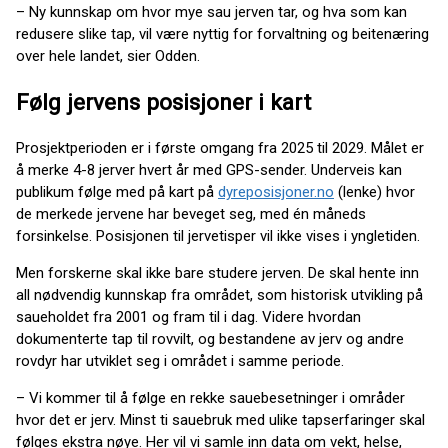
– Ny kunnskap om hvor mye sau jerven tar, og hva som kan
redusere slike tap, vil være nyttig for forvaltning og beitenæring
over hele landet, sier Odden.
Følg jervens posisjoner i kart
Prosjektperioden er i første omgang fra 2025 til 2029. Målet er
å merke 4-8 jerver hvert år med GPS-sender. Underveis kan
publikum følge med på kart på
dyreposisjoner.no
(lenke) hvor
de merkede jervene har beveget seg, med én måneds
forsinkelse. Posisjonen til jervetisper vil ikke vises i yngletiden.
Men forskerne skal ikke bare studere jerven. De skal hente inn
all nødvendig kunnskap fra området, som historisk utvikling på
saueholdet fra 2001 og fram til i dag. Videre hvordan
dokumenterte tap til rovvilt, og bestandene av jerv og andre
rovdyr har utviklet seg i området i samme periode.
– Vi kommer til å følge en rekke sauebesetninger i områder
hvor det er jerv. Minst ti sauebruk med ulike tapserfaringer skal
følges ekstra nøye. Her vil vi samle inn data om vekt, helse,