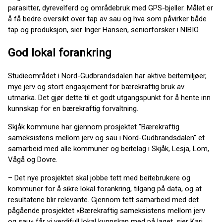
parasitter, dyrevelferd og områdebruk med GPS-bjeller. Målet er
å få bedre oversikt over tap av sau og hva som påvirker både
tap og produksjon, sier Inger Hansen, seniorforsker i NIBIO.
God lokal forankring
Studieområdet i Nord-Gudbrandsdalen har aktive beitemiljøer,
mye jerv og stort engasjement for bærekraftig bruk av
utmarka. Det gjør dette til et godt utgangspunkt for å hente inn
kunnskap for en bærekraftig forvaltning.
Skjåk kommune har gjennom prosjektet "Bærekraftig
sameksistens mellom jerv og sau i Nord-Gudbrandsdalen" et
samarbeid med alle kommuner og beitelag i Skjåk, Lesja, Lom,
Vågå og Dovre.
– Det nye prosjektet skal jobbe tett med beitebrukere og
kommuner for å sikre lokal forankring, tilgang på data, og at
resultatene blir relevante. Gjennom tett samarbeid med det
pågående prosjektet «Bærekraftig sameksistens mellom jerv
og sau» får vi verdifull lokal kunnskap med på laget, sier Kari