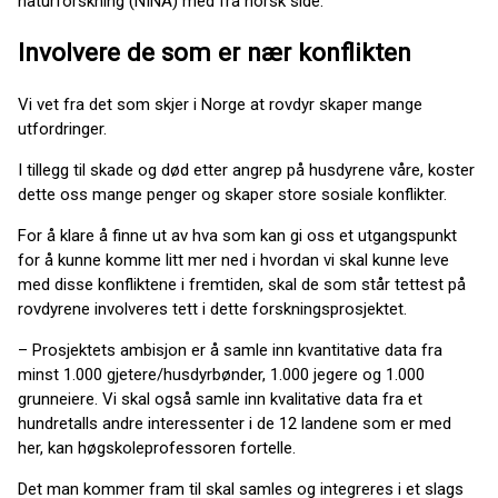
naturforskning (NINA) med fra norsk side.
Involvere de som er nær konflikten
Vi vet fra det som skjer i Norge at rovdyr skaper mange
utfordringer.
I tillegg til skade og død etter angrep på husdyrene våre, koster
dette oss mange penger og skaper store sosiale konflikter.
For å klare å finne ut av hva som kan gi oss et utgangspunkt
for å kunne komme litt mer ned i hvordan vi skal kunne leve
med disse konfliktene i fremtiden, skal de som står tettest på
rovdyrene involveres tett i dette forskningsprosjektet.
– Prosjektets ambisjon er å samle inn kvantitative data fra
minst 1.000 gjetere/husdyrbønder, 1.000 jegere og 1.000
grunneiere. Vi skal også samle inn kvalitative data fra et
hundretalls andre interessenter i de 12 landene som er med
her, kan høgskoleprofessoren fortelle.
Det man kommer fram til skal samles og integreres i et slags