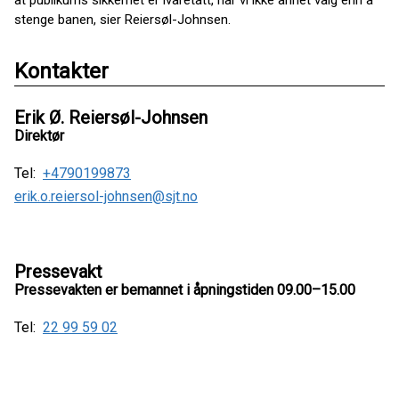
at publikums sikkerhet er ivaretatt, har vi ikke annet valg enn å
stenge banen, sier Reiersøl-Johnsen.
Kontakter
Erik Ø. Reiersøl-Johnsen
Direktør
Tel:
+4790199873
erik.o.reiersol-johnsen@sjt.no
Pressevakt
Pressevakten er bemannet i åpningstiden 09.00–15.00
Tel:
22 99 59 02