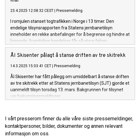
klar
23.4.2025 12:08:32 CEST
|
Pressemelding
I romjulen stanset togtrafikken i Norge i 13 timer. Den
endelige tilsynsrapporten fra Statens jernbanetilsyn
inneholder en rekke anbefalinger for å begrense og hindre at
lignende, fremtidige hendelser får så store følger.
Ål Skisenter pålagt å stanse driften av tre skitrekk
14.3.2025 15:03:41 CET
|
Pressemelding
Ål Skisenter har fått pålegg om umiddelbart å stanse driften
av tre skitrekk etter at Statens jernbanetilsyn (SJT) gjorde et
uanmeldt tilsyn torsdag 13. mars. Bakgrunnen for tilsynet
var bekymringsmeldinger.
I vårt presserom finner du alle våre siste pressemeldinger,
kontaktpersoner, bilder, dokumenter og annen relevant
informasjon om oss.