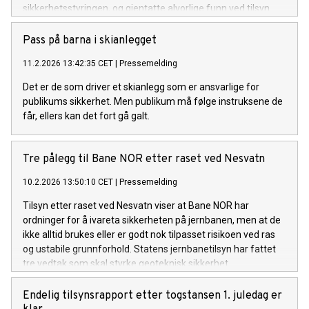
sikkerhetsstyringen, og gjentatte alvorlige funn ved tilsyn.
Pass på barna i skianlegget
11.2.2026 13:42:35 CET
|
Pressemelding
Det er de som driver et skianlegg som er ansvarlige for
publikums sikkerhet. Men publikum må følge instruksene de
får, ellers kan det fort gå galt.
Tre pålegg til Bane NOR etter raset ved Nesvatn
10.2.2026 13:50:10 CET
|
Pressemelding
Tilsyn etter raset ved Nesvatn viser at Bane NOR har
ordninger for å ivareta sikkerheten på jernbanen, men at de
ikke alltid brukes eller er godt nok tilpasset risikoen ved ras
og ustabile grunnforhold. Statens jernbanetilsyn har fattet
tre vedtak som skal styrke geoteknisk sikkerhet.
Endelig tilsynsrapport etter togstansen 1. juledag er