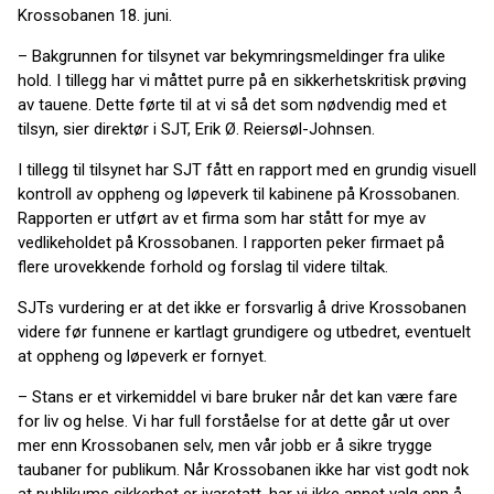
Krossobanen 18. juni.
– Bakgrunnen for tilsynet var bekymringsmeldinger fra ulike
hold. I tillegg har vi måttet purre på en sikkerhetskritisk prøving
av tauene. Dette førte til at vi så det som nødvendig med et
tilsyn, sier direktør i SJT, Erik Ø. Reiersøl-Johnsen.
I tillegg til tilsynet har SJT fått en rapport med en grundig visuell
kontroll av oppheng og løpeverk til kabinene på Krossobanen.
Rapporten er utført av et firma som har stått for mye av
vedlikeholdet på Krossobanen. I rapporten peker firmaet på
flere urovekkende forhold og forslag til videre tiltak.
SJTs vurdering er at det ikke er forsvarlig å drive Krossobanen
videre før funnene er kartlagt grundigere og utbedret, eventuelt
at oppheng og løpeverk er fornyet.
– Stans er et virkemiddel vi bare bruker når det kan være fare
for liv og helse. Vi har full forståelse for at dette går ut over
mer enn Krossobanen selv, men vår jobb er å sikre trygge
taubaner for publikum. Når Krossobanen ikke har vist godt nok