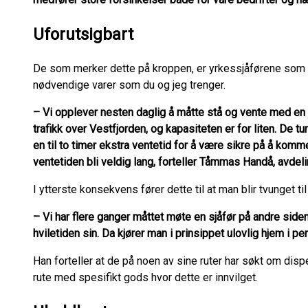
Uforutsigbart
De som merker dette på kroppen, er yrkessjåførene som hv
nødvendige varer som du og jeg trenger.
– Vi opplever nesten daglig å måtte stå og vente med en el
trafikk over Vestfjorden, og kapasiteten er for liten. De t
en til to timer ekstra ventetid for å være sikre på å kom
ventetiden bli veldig lang, forteller Tåmmas Handå, avdeli
I ytterste konsekvens fører dette til at man blir tvunget ti
– Vi har flere ganger måttet møte en sjåfør på andre siden a
hviletiden sin. Da kjører man i prinsippet ulovlig hjem i pe
Han forteller at de på noen av sine ruter har søkt om disp
rute med spesifikt gods hvor dette er innvilget.