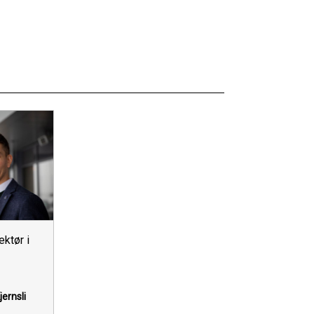
ktør i
ernsli