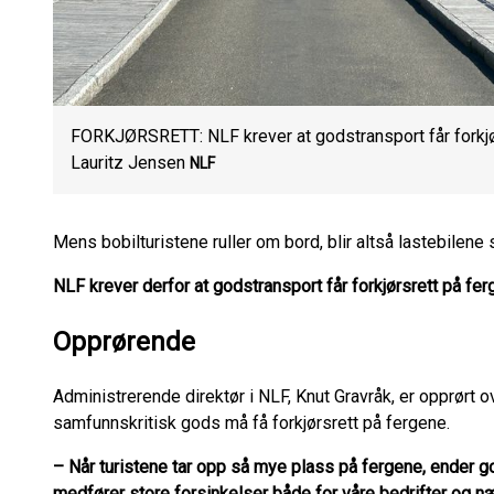
FORKJØRSRETT: NLF krever at godstransport får forkjør
Lauritz Jensen
NLF
Mens bobilturistene ruller om bord, blir altså lastebilene
NLF krever derfor at godstransport får forkjørsrett på fe
Opprørende
Administrerende direktør i NLF, Knut Gravråk, er opprørt 
samfunnskritisk gods må få forkjørsrett på fergene.
– Når turistene tar opp så mye plass på fergene, ender 
medfører store forsinkelser både for våre bedrifter og nær