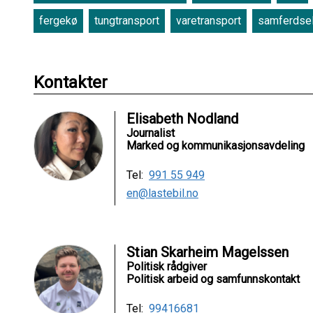
fergekø
tungtransport
varetransport
samferdse
Kontakter
Elisabeth Nodland
Journalist
Marked og kommunikasjonsavdeling
Tel:
991 55 949
en@lastebil.no
Stian Skarheim Magelssen
Politisk rådgiver
Politisk arbeid og samfunnskontakt
Tel:
99416681