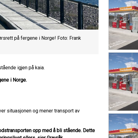
srett på fergene i Norge! Foto: Frank
 stående igjen på kaia.
rgene i Norge.
over situasjonen og mener transport av
godstransporten opp med å bli stående. Dette
ingslivet ellers, sier Gravråk.