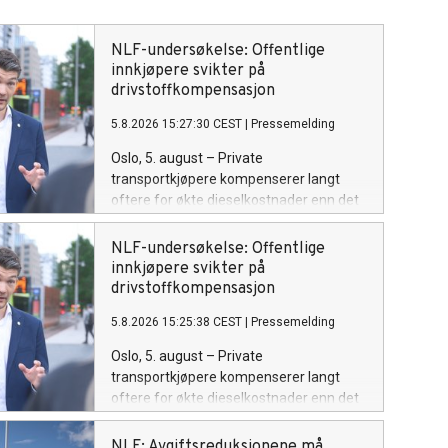
NLF-undersøkelse: Offentlige
innkjøpere svikter på
drivstoffkompensasjon
5.8.2026 15:27:30 CEST
|
Pressemelding
Oslo, 5. august – Private
transportkjøpere kompenserer langt
oftere for økte dieselkostnader enn det
offentlige. Det viser
medlemsundersøkelse fra Norges
NLF-undersøkelse: Offentlige
Lastebileier-Forbund (NLF). Nær
innkjøpere svikter på
halvparten (48 prosent) av
drivstoffkompensasjon
transportørene med private kontrakter
5.8.2026 15:25:38 CEST
|
Pressemelding
oppgir at de får dekket hele eller store
deler av økte drivstoffkostnader. For
Oslo, 5. august – Private
kommunale kontrakter er andelen 35
transportkjøpere kompenserer langt
prosent, mens den er rundt 10 prosent
oftere for økte dieselkostnader enn det
for fylkeskommunale og statlige avtaler.
offentlige. Det viser
medlemsundersøkelse fra Norges
NLF: Avgiftsreduksjonene må