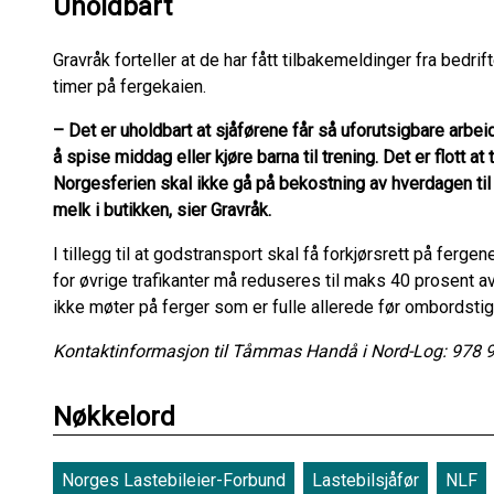
Uholdbart
Gravråk forteller at de har fått tilbakemeldinger fra bedrift
timer på fergekaien.
– Det er uholdbart at sjåførene får så uforutsigbare arbe
å spise middag eller kjøre barna til trening. Det er flott 
Norgesferien skal ikke gå på bekostning av hverdagen til 
melk i butikken, sier Gravråk.
I tillegg til at godstransport skal få forkjørsrett på fer
for øvrige trafikanter må reduseres til maks 40 prosent av
ikke møter på ferger som er fulle allerede før ombordstig
Kontaktinformasjon til Tåmmas Handå i Nord-Log: 978 
Nøkkelord
Norges Lastebileier-Forbund
Lastebilsjåfør
NLF