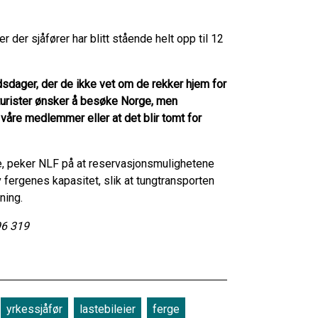
er der sjåfører har blitt stående helt opp til 12
idsdager, der de ikke vet om de rekker hjem for
at turister ønsker å besøke Norge, men
våre medlemmer eller at det blir tomt for
gene, peker NLF på at reservasjonsmulighetene
 fergenes kapasitet, slik at tungtransporten
ning.
96 319
yrkessjåfør
lastebileier
ferge