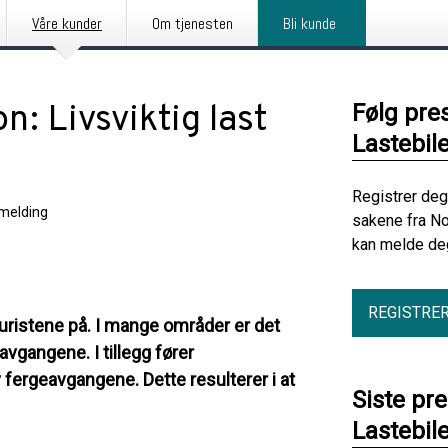
Våre kunder
Om tjenesten
Bli kunde
n: Livsviktig last
Følg pre
Lastebil
Registrer deg
melding
sakene fra No
kan melde deg
REGISTRE
turistene på. I mange områder er det
avgangene. I tillegg fører
 fergeavgangene. Dette resulterer i at
Siste pr
Lastebil