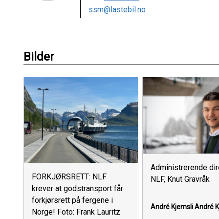
ssm@lastebil.no
Bilder
Administrerende dire
FORKJØRSRETT: NLF
NLF, Knut Gravråk
krever at godstransport får
forkjørsrett på fergene i
André Kjernsli
André Kj
Norge! Foto: Frank Lauritz