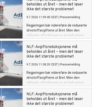
Lastebileier-Forbund (NLF). Nær
beholdes ut året – men det løser
halvparten (48 prosent) av
ikke det største problemet
transportørene med private kontrakter
9.7.2026 11:09:40 CEST
|
Pressemelding
oppgir at de får dekket hele eller store
deler av økte drivstoffkostnader. For
Regjeringen bør videreføre de reduserte
kommunale kontrakter er andelen 35
drivstoffavgiftene ut året. Men den
prosent, mens den er rundt 10 prosent
viktigste utfordringen er en helt annen:
for fylkeskommunale og statlige avtaler.
Norske transportbedrifter kan ikke
fortsette å bære kostnadsøkningene.
NLF: Avgiftsreduksjonene må
Regjeringen har varslet at de midlertidig
beholdes ut året – men det løser
reduserte drivstoffavgiftene skal økes
ikke det største problemet
igjen fra 1. september. NLF mener det er
9.7.2026 11:08:20 CEST
|
Pressemelding
feil tidspunkt. I Sverige har de
avgiftsreduksjoner fram til desember.
Regjeringen bør videreføre de reduserte
Det gjør konkurransesituasjonen dobbelt
drivstoffavgiftene ut året. Men den
ille dersom avgiftene økes 1. september
viktigste utfordringen er en helt annen:
i Norge. Avgiftslettelsen har gitt
Norske transportbedrifter kan ikke
transportbedriftene et nødvendig
fortsette å bære kostnadsøkningene.
NLF: Avgiftsreduksjonene må
pusterom i en periode med høye
Regjeringen har varslet at de midlertidig
beholdes ut året – men det løser
kostnader og stor usikkerhet. Å øke
reduserte drivstoffavgiftene skal økes
ikke det største problemet
avgiftene i ett hopp samtidig som