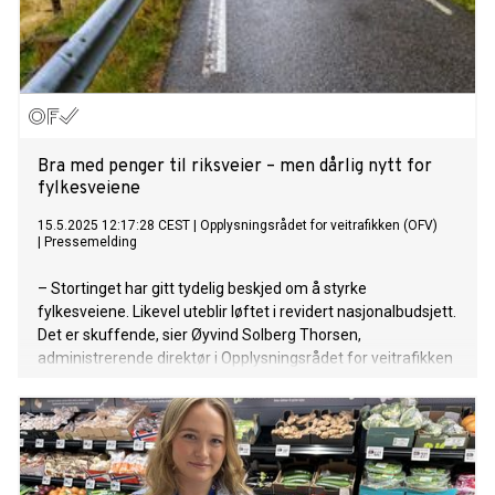
Bra med penger til riksveier – men dårlig nytt for
fylkesveiene
15.5.2025 12:17:28 CEST
|
Opplysningsrådet for veitrafikken (OFV)
|
Pressemelding
– Stortinget har gitt tydelig beskjed om å styrke
fylkesveiene. Likevel uteblir løftet i revidert nasjonalbudsjett.
Det er skuffende, sier Øyvind Solberg Thorsen,
administrerende direktør i Opplysningsrådet for veitrafikken
(OFV).