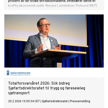
prosent av de totale driftskostnadene, innebærer dette et
kraftig økonomisk sjokk. Norges Lastebileier-Forbund (NLF)
advarer mot alvorlige konsekvenser for både næringsliv og
samfunn, og krever at myndighetene handler umiddelbart.
Totalforsvarsåret 2026: Slik bidreg
Sjøfartsdirektoratet til trygg og føreseieleg
sjøtransport
20.2.2026 10:09:34 CET
|
Sjøfartsdirektoratet
|
Pressemelding