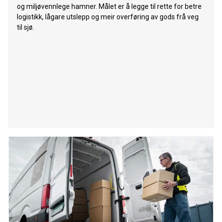
og miljøvennlege hamner. Målet er å legge til rette for betre
logistikk, lågare utslepp og meir overføring av gods frå veg
til sjø.