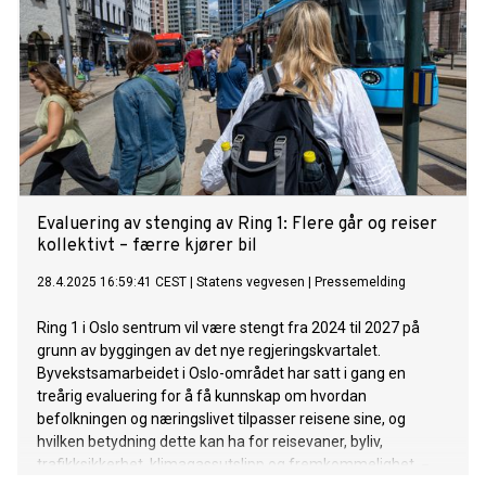
Evaluering av stenging av Ring 1: Flere går og reiser
kollektivt – færre kjører bil
28.4.2025 16:59:41 CEST
|
Statens vegvesen
|
Pressemelding
Ring 1 i Oslo sentrum vil være stengt fra 2024 til 2027 på
grunn av byggingen av det nye regjeringskvartalet.
Byvekstsamarbeidet i Oslo-området har satt i gang en
treårig evaluering for å få kunnskap om hvordan
befolkningen og næringslivet tilpasser reisene sine, og
hvilken betydning dette kan ha for reisevaner, byliv,
trafikksikkerhet, klimagassutslipp og fremkommelighet. −