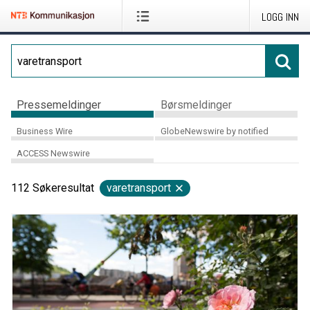
LOGG INN
Pressemeldinger
Børsmeldinger
Business Wire
GlobeNewswire by notified
ACCESS Newswire
112
Søkeresultat
varetransport