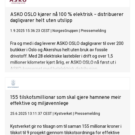
ASKO OSLO kjører nå 100 % elektrisk – distribuerer
dagligvarer helt uten utslipp
1.9.2025 15:36:23 CEST
|
NorgesGruppen
|
Pressemelding
Fra og med i dag leverer ASKO OSLO dagligvarer til over 200
butikker i Oslo og Akershus helt uten bruk av fossile
drivstoff. Med 28 elektriske lastebiler i drift og over 1,5
millioner kilometer kjørt årlig, er ASKO OSLO nå først ut i
ASKO-konsernet med helelektrisk distribusjon.
155 tilskotsmillionar som skal gjere hamnene meir
effektive og miljøvennlege
25.6.2025 13:11:37 CEST
|
Kystverket
|
Pressemelding
Kystverket gir no tilsagn om til saman 155 millionar kroner i
tilskot til 9 prosjekt gjennom tilskotsordninga for effektive