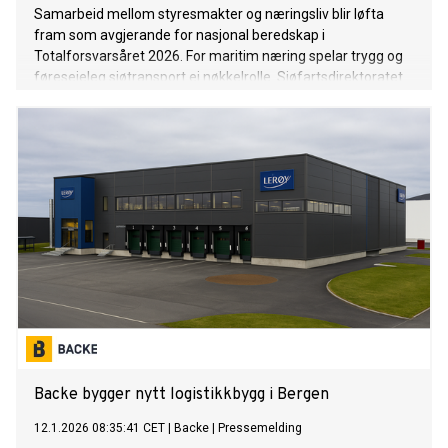
Samarbeid mellom styresmakter og næringsliv blir løfta
fram som avgjerande for nasjonal beredskap i
Totalforsvarsåret 2026. For maritim næring spelar trygg og
føreseieleg sjøtransport ei nøkkelrolle. Sjøfartsdirektoratet
arbeider for at skip kan operere – også når samfunnet er
under press.
Backe bygger nytt logistikkbygg i Bergen
12.1.2026 08:35:41 CET
|
Backe
|
Pressemelding