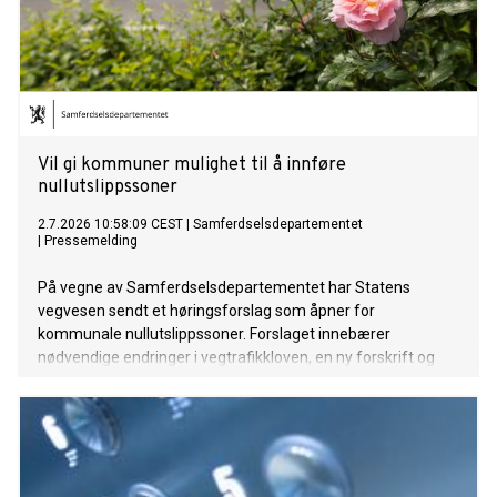
Vil gi kommuner mulighet til å innføre
nullutslippssoner
2.7.2026 10:58:09 CEST
|
Samferdselsdepartementet
|
Pressemelding
På vegne av Samferdselsdepartementet har Statens
vegvesen sendt et høringsforslag som åpner for
kommunale nullutslippssoner. Forslaget innebærer
nødvendige endringer i vegtrafikkloven, en ny forskrift og
endringer i skiltforskriften. Formålet er blant annet å
fremskynde overgangen til nullutslippsvarebiler.