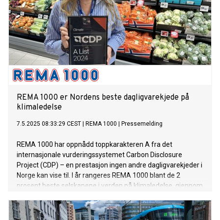
REMA 1000 er Nordens beste dagligvarekjede på
klimaledelse
7.5.2025 08:33:29 CEST
|
REMA 1000
|
Pressemelding
REMA 1000 har oppnådd toppkarakteren A fra det
internasjonale vurderingssystemet Carbon Disclosure
Project (CDP) – en prestasjon ingen andre dagligvarekjeder i
Norge kan vise til. I år rangeres REMA 1000 blant de 2
prosent beste selskapene i verden på klimaledelse, gjennom
en kompleks, helhetlig og transparent rapportering.