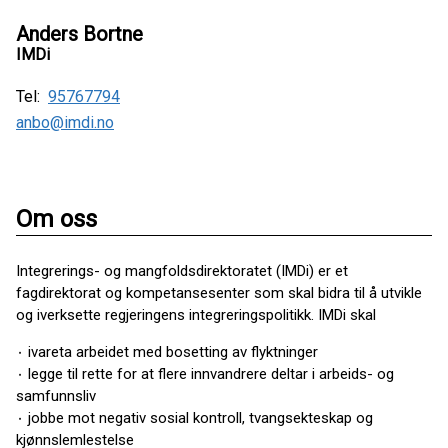
Anders Bortne
IMDi
Tel:
95767794
anbo@imdi.no
Om oss
Integrerings- og mangfoldsdirektoratet (IMDi) er et
fagdirektorat og kompetansesenter som skal bidra til å utvikle
og iverksette regjeringens integreringspolitikk. IMDi skal
۰ ivareta arbeidet med bosetting av flyktninger
۰ legge til rette for at flere innvandrere deltar i arbeids- og
samfunnsliv
۰ jobbe mot negativ sosial kontroll, tvangsekteskap og
kjønnslemlestelse