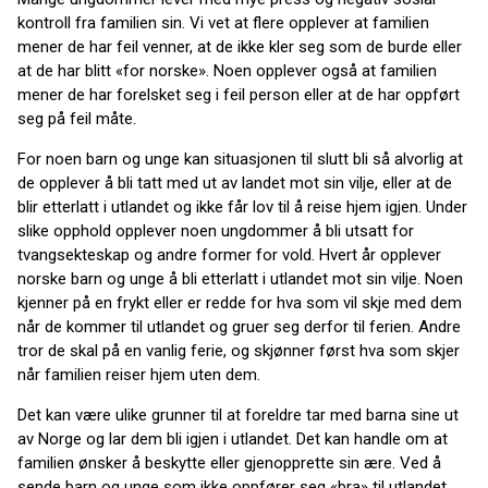
kontroll fra familien sin. Vi vet at flere opplever at familien
mener de har feil venner, at de ikke kler seg som de burde eller
at de har blitt «for norske». Noen opplever også at familien
mener de har forelsket seg i feil person eller at de har oppført
seg på feil måte.
For noen barn og unge kan situasjonen til slutt bli så alvorlig at
de opplever å bli tatt med ut av landet mot sin vilje, eller at de
blir etterlatt i utlandet og ikke får lov til å reise hjem igjen. Under
slike opphold opplever noen ungdommer å bli utsatt for
tvangsekteskap og andre former for vold. Hvert år opplever
norske barn og unge å bli etterlatt i utlandet mot sin vilje. Noen
kjenner på en frykt eller er redde for hva som vil skje med dem
når de kommer til utlandet og gruer seg derfor til ferien. Andre
tror de skal på en vanlig ferie, og skjønner først hva som skjer
når familien reiser hjem uten dem.
Det kan være ulike grunner til at foreldre tar med barna sine ut
av Norge og lar dem bli igjen i utlandet. Det kan handle om at
familien ønsker å beskytte eller gjenopprette sin ære. Ved å
sende barn og unge som ikke oppfører seg «bra» til utlandet,