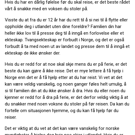
Hvis du har en dårlig følelse før du skal reise, er det beste rådet
vårt å snakke med en voksen du stoler på.
Visste du at fra du er 12 år har du rett til å si nei til å flytte eller
oppholde deg i utlandet uten dine foreldre? Familien din har
heller ikke lov til å presse deg til å inngå en forlovelse eller et
ekteskap. Tvangsekteskap er forbudt i Norge, og det er også
forbudt å ta med noen ut av landet og presse dem til å inngå et
ekteskap de ikke ønsker der.
Hvis du er redd for at noe skal skje mens du er på ferie, er det
beste du kan gjøre å ikke reise. Det er mye lettere å få hjelp i
Norge enn det er å få hjelp etter at du har reist. Vi vet at det
kan være veldig vanskelig, og noen ganger føles helt umulig, å
si til familien din at du ikke ønsker å dra. Hvis du eller noen du
kjenner er redd for å dra på ferie, er det derfor veldig viktig å at
du snakker med noen voksne du stoler på før reisen. Da kan du
fortelle om situasjonen hjemme, og du kan få hjelp før du
reiser.
Det er viktig at du vet at det kan være vanskelig for norske