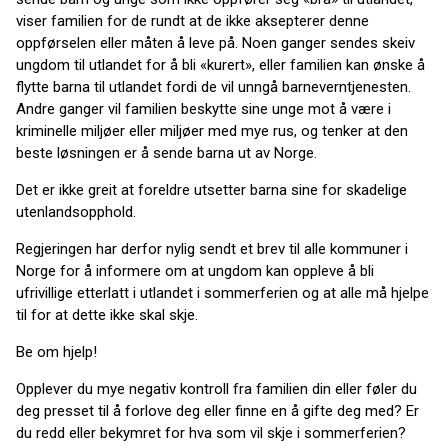
viser familien for de rundt at de ikke aksepterer denne
oppførselen eller måten å leve på. Noen ganger sendes skeiv
ungdom til utlandet for å bli «kurert», eller familien kan ønske å
flytte barna til utlandet fordi de vil unngå barneverntjenesten.
Andre ganger vil familien beskytte sine unge mot å være i
kriminelle miljøer eller miljøer med mye rus, og tenker at den
beste løsningen er å sende barna ut av Norge.
Det er ikke greit at foreldre utsetter barna sine for skadelige
utenlandsopphold.
Regjeringen har derfor nylig sendt et brev til alle kommuner i
Norge for å informere om at ungdom kan oppleve å bli
ufrivillige etterlatt i utlandet i sommerferien og at alle må hjelpe
til for at dette ikke skal skje.
Be om hjelp!
Opplever du mye negativ kontroll fra familien din eller føler du
deg presset til å forlove deg eller finne en å gifte deg med? Er
du redd eller bekymret for hva som vil skje i sommerferien?