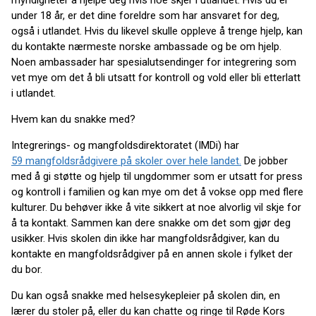
myndigheter å hjelpe deg hvis noe skjer i utlandet. Hvis du er
under 18 år, er det dine foreldre som har ansvaret for deg,
også i utlandet. Hvis du likevel skulle oppleve å trenge hjelp, kan
du kontakte nærmeste norske ambassade og be om hjelp.
Noen ambassader har spesialutsendinger for integrering som
vet mye om det å bli utsatt for kontroll og vold eller bli etterlatt
i utlandet.
Hvem kan du snakke med?
Integrerings- og mangfoldsdirektoratet (IMDi) har
59 mangfoldsrådgivere på skoler over hele landet.
De jobber
med å gi støtte og hjelp til ungdommer som er utsatt for press
og kontroll i familien og kan mye om det å vokse opp med flere
kulturer. Du behøver ikke å vite sikkert at noe alvorlig vil skje for
å ta kontakt. Sammen kan dere snakke om det som gjør deg
usikker. Hvis skolen din ikke har mangfoldsrådgiver, kan du
kontakte en mangfoldsrådgiver på en annen skole i fylket der
du bor.
Du kan også snakke med helsesykepleier på skolen din, en
lærer du stoler på, eller du kan chatte og ringe til Røde Kors