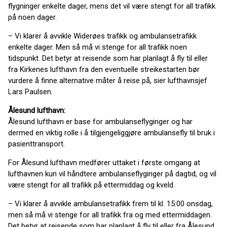
flygninger enkelte dager, mens det vil være stengt for all trafikk
på noen dager.
– Vi klarer å avvikle Widerøes trafikk og ambulansetrafikk
enkelte dager. Men så må vi stenge for all trafikk noen
tidspunkt. Det betyr at reisende som har planlagt å fly til eller
fra Kirkenes lufthavn fra den eventuelle streikestarten bør
vurdere å finne alternative måter å reise på, sier lufthavnsjef
Lars Paulsen.
Ålesund lufthavn:
Ålesund lufthavn er base for ambulanseflyginger og har
dermed en viktig rolle i å tilgjengeliggjøre ambulansefly til bruk i
pasienttransport.
For Ålesund lufthavn medfører uttaket i første omgang at
lufthavnen kun vil håndtere ambulanseflyginger på dagtid, og vil
være stengt for all trafikk på ettermiddag og kveld.
– Vi klarer å avvikle ambulansetrafikk frem til kl. 15:00 onsdag,
men så må vi stenge for all trafikk fra og med ettermiddagen.
Det betyr at reisende som har planlagt å fly til eller fra Ålesund