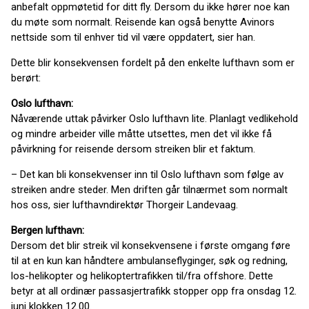
anbefalt oppmøtetid for ditt fly. Dersom du ikke hører noe kan
du møte som normalt. Reisende kan også benytte Avinors
nettside som til enhver tid vil være oppdatert, sier han.
Dette blir konsekvensen fordelt på den enkelte lufthavn som er
berørt:
Oslo lufthavn:
Nåværende uttak påvirker Oslo lufthavn lite. Planlagt vedlikehold
og mindre arbeider ville måtte utsettes, men det vil ikke få
påvirkning for reisende dersom streiken blir et faktum.
– Det kan bli konsekvenser inn til Oslo lufthavn som følge av
streiken andre steder. Men driften går tilnærmet som normalt
hos oss, sier lufthavndirektør Thorgeir Landevaag.
Bergen lufthavn:
Dersom det blir streik vil konsekvensene i første omgang føre
til at en kun kan håndtere ambulanseflyginger, søk og redning,
los-helikopter og helikoptertrafikken til/fra offshore. Dette
betyr at all ordinær passasjertrafikk stopper opp fra onsdag 12.
juni klokken 12.00.