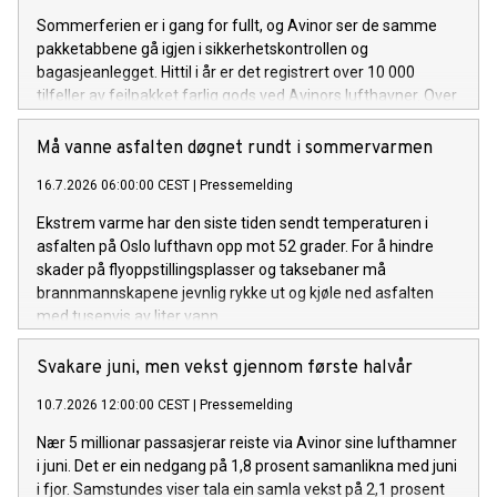
Sommerferien er i gang for fullt, og Avinor ser de samme
pakketabbene gå igjen i sikkerhetskontrollen og
bagasjeanlegget. Hittil i år er det registrert over 10 000
tilfeller av feilpakket farlig gods ved Avinors lufthavner. Over
åtte av ti tilfeller gjelder powerbanks og litiumbatterier.
Må vanne asfalten døgnet rundt i sommervarmen
16.7.2026 06:00:00 CEST
|
Pressemelding
Ekstrem varme har den siste tiden sendt temperaturen i
asfalten på Oslo lufthavn opp mot 52 grader. For å hindre
skader på flyoppstillingsplasser og taksebaner må
brannmannskapene jevnlig rykke ut og kjøle ned asfalten
med tusenvis av liter vann.
Svakare juni, men vekst gjennom første halvår
10.7.2026 12:00:00 CEST
|
Pressemelding
Nær 5 millionar passasjerar reiste via Avinor sine lufthamner
i juni. Det er ein nedgang på 1,8 prosent samanlikna med juni
i fjor. Samstundes viser tala ein samla vekst på 2,1 prosent