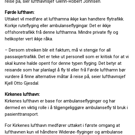
reise på, sier lufthavnsjef Glenn-Robert Johnsen.
Førde lufthavn:
Uttaket vil medføre at lufthamna ikkje kan handtere flytrafikk.
Korkje ruteflyging eller ambulanseflygingar. Det er ikkje
offshoretrafikk frå denne lufthamna. Mindre private fly og
helikopter vert ikkje råka.
– Dersom streiken blir eit faktum, må vi stengje for all
passasjertrafikk. Det er teke ut personell som er kritisk for at vi
skal kunne halde opent for denne typen flyging. Det betyr at
reisande som har planlagt å fly til eller frå Førde lufthamn bør
vurdere å finne alternative måtar å reise på, seier lufthavnsjef
Kjell Otto Gjesdal.
Kirkenes lufthavn:
Kirkenes lufthavn er base for ambulanseflyginger og har
dermed en viktig rolle i å tilgjengeliggjøre ambulansefly til bruk i
pasienttransport.
For Kirkenes lufthavn medfører uttaket i første omgang at
lufthavnen kun vil håndtere Widerøe-flyginger og ambulanse