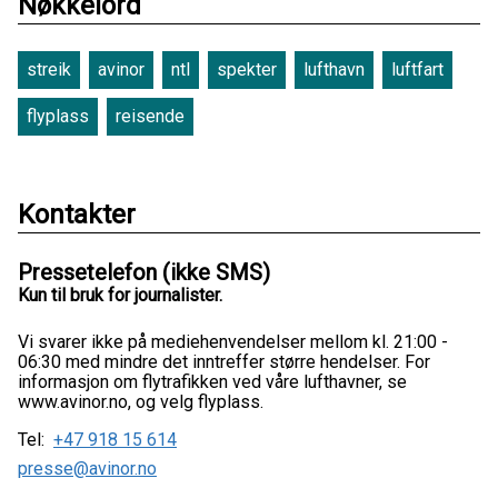
Nøkkelord
streik
avinor
ntl
spekter
lufthavn
luftfart
flyplass
reisende
Kontakter
Pressetelefon (ikke SMS)
Kun til bruk for journalister.
Vi svarer ikke på mediehenvendelser mellom kl. 21:00 -
06:30 med mindre det inntreffer større hendelser. For
informasjon om flytrafikken ved våre lufthavner, se
www.avinor.no, og velg flyplass.
Tel:
+47 918 15 614
presse@avinor.no