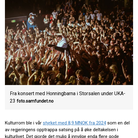
Fra konsert med Honningbarna i Storsalen under UKA-
23
foto.samfundet.no
Kulturrom ble i vår
styrket med 8,9 MNOK fra 2024
som en del
av regjeringens opptrappa satsing på å øke deltakelsen i
kulturlivet. Det gjorde det mulig å innvilge enda flere gode