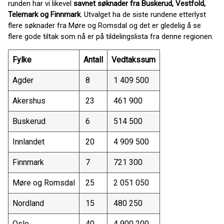
runden har vi likevel
savnet søknader fra Buskerud, Vestfold,
Telemark og Finnmark
. Utvalget ha de siste rundene etterlyst
flere søknader fra Møre og Romsdal og det er gledelig å se
flere gode tiltak som nå er på tildelingslista fra denne regionen.
Fylke
Antall
Vedtakssum
Agder
8
1 409 500
Akershus
23
461 900
Buskerud
6
514 500
Innlandet
20
4 909 500
Finnmark
7
721 300
Møre og Romsdal
25
2 051 050
Nordland
15
480 250
Oslo
40
4 900 200