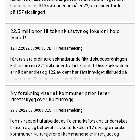
har behandlet 343 søknader og nå er 22,6 millioner fordelt
på 157 tildelinger!
22.5 millioner til teknisk utstyr og lokaler i hele
landet!
12.12.2022 07:00:00 CET
|
Pressemelding
I årets siste ordinære søknadsrunde fikk tilskuddsordningen
Kulturrom inn 271 søknader fra hele landet. Disse søknadene
er nå behandlet og 122 av dem har fått innvilget tilskudd på
tilsammen 22.5 millioner kroner. Se hvem som fikk tilskudd
her!
Ny forskning viser at kommuner prioriterer
idrettsbygg over kulturbygg.
29.8.2022 08:00:00 CEST
|
Pressemelding
I en ny rapport utarbeidet av Telemarksforsking undersøkes
bruken av, og behovet for, kulturlokaler i 17 utvalgte norske
kommuner. Kultursjefene i kommunene er intervjuet og