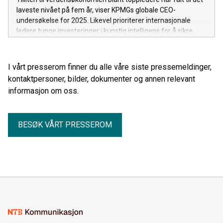
laveste nivået på fem år, viser KPMGs globale CEO-
undersøkelse for 2025. Likevel prioriterer internasjonale
ledere tunge investeringer i kunstig intelligens for å sikre
fremtidig vekst. CEO i KPMG Norge, Rune Skjelvan, er
bekymret for Norges evne til å holde følge.
I vårt presserom finner du alle våre siste pressemeldinger,
kontaktpersoner, bilder, dokumenter og annen relevant
informasjon om oss.
BESØK VÅRT PRESSEROM