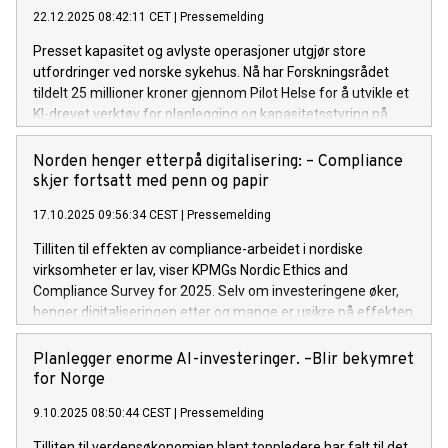
22.12.2025 08:42:11 CET
|
Pressemelding
Presset kapasitet og avlyste operasjoner utgjør store
utfordringer ved norske sykehus. Nå har Forskningsrådet
tildelt 25 millioner kroner gjennom Pilot Helse for å utvikle et
KI-drevet verktøy for planlegging og kapasitetsstyring på
sykehusene.
Norden henger etterpå digitalisering: – Compliance
skjer fortsatt med penn og papir
17.10.2025 09:56:34 CEST
|
Pressemelding
Tilliten til effekten av compliance-arbeidet i nordiske
virksomheter er lav, viser KPMGs Nordic Ethics and
Compliance Survey for 2025. Selv om investeringene øker,
henger digitaliseringen etter og mange er usikre på effekten
av både nye lover og eget compliance-arbeid.
Planlegger enorme AI-investeringer. –Blir bekymret
for Norge
9.10.2025 08:50:44 CEST
|
Pressemelding
Tilliten til verdensøkonomien blant toppledere har falt til det