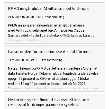
KPMG inngår global AI-allianse med Anthropic
21.5.2026 07:45:00 CEST
|
Pressemelding
KPMG annonserer inngåelsen av en global allianse
med Anthropic, selskapet bak AI-modellen Claude.
Samarbeidet vil ytterligere styrke KPMGs bruk av kunstig
intelligens i sine tjenester.
Lanserer den første helnorske AI-plattformen
11.2.2026 09:01:49 CET
|
Pressemelding
Nå gjør Telenor og KPMG det lettere å investere i AI uten at
data forlater Norge. Ifølge en global topplederundersøkelse
oppgir 69 prosent av CEO-er at de planlegger å bruke
mellom 10 og 20 prosent av budsjettet på AI i 2026.
Fremover skal norske virksomheter kunne ta i bruk avansert
kunstig intelligens uten at data flyttes ut av landet.
Ny forskning skal finne ut hvordan KI kan løse
ressurssutfordringer på norske sykehus