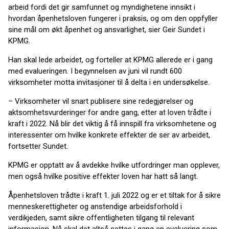
arbeid fordi det gir samfunnet og myndighetene innsikt i
hvordan åpenhetsloven fungerer i praksis, og om den oppfyller
sine mål om økt åpenhet og ansvarlighet, sier Geir Sundet i
KPMG.
Han skal lede arbeidet, og forteller at KPMG allerede er i gang
med evalueringen. I begynnelsen av juni vil rundt 600
virksomheter motta invitasjoner til å delta i en undersøkelse.
– Virksomheter vil snart publisere sine redegjørelser og
aktsomhetsvurderinger for andre gang, etter at loven trådte i
kraft i 2022. Nå blir det viktig å få innspill fra virksomhetene og
interessenter om hvilke konkrete effekter de ser av arbeidet,
fortsetter Sundet.
KPMG er opptatt av å avdekke hvilke utfordringer man opplever,
men også hvilke positive effekter loven har hatt så langt.
Åpenhetsloven trådte i kraft 1. juli 2022 og er et tiltak for å sikre
menneskerettigheter og anstendige arbeidsforhold i
verdikjeden, samt sikre offentligheten tilgang til relevant