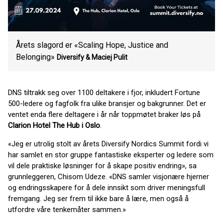
Årets slagord er «Scaling Hope, Justice and
Belonging»
Diversify & Maciej Pulit
DNS tiltrakk seg over 1100 deltakere i fjor, inkludert Fortune
500-ledere og fagfolk fra ulike bransjer og bakgrunner. Det er
ventet enda flere deltagere i år når toppmøtet braker løs på
Clarion Hotel The Hub i Oslo
.
«Jeg er utrolig stolt av årets Diversify Nordics Summit fordi vi
har samlet en stor gruppe fantastiske eksperter og ledere som
vil dele praktiske løsninger for å skape positiv endring», sa
grunnleggeren, Chisom Udeze. «DNS samler visjonære hjerner
og endringsskapere for å dele innsikt som driver meningsfull
fremgang. Jeg ser frem til ikke bare å lære, men også å
utfordre våre tenkemåter sammen.»