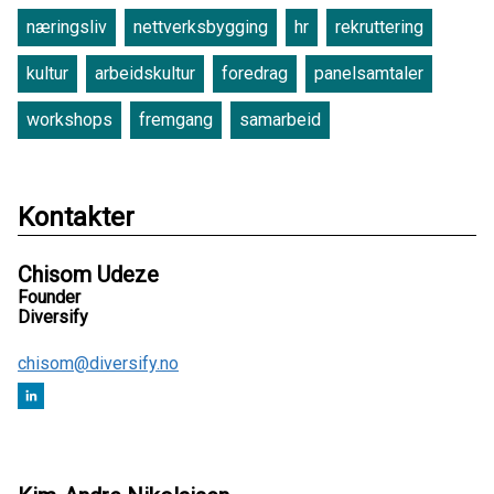
næringsliv
nettverksbygging
hr
rekruttering
kultur
arbeidskultur
foredrag
panelsamtaler
workshops
fremgang
samarbeid
Kontakter
Chisom Udeze
Founder
Diversify
chisom@diversify.no