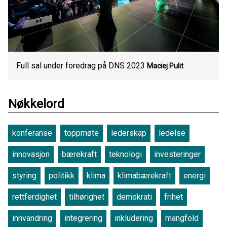
Full sal under foredrag på DNS 2023
Maciej Pulit
Nøkkelord
konferanse
toppmøte
lederskap
ledelse
innovasjon
bærekraft
teknologi
investeringer
styring
politikk
klima
klimabærekraft
energi
rettferdighet
tilhørighet
demokrati
frihet
innvandring
integrering
inkludering
mangfold