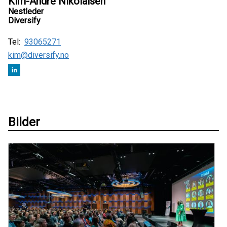
Kim-Andre Nikolaisen
Nestleder
Diversify
Tel:
93065271
kim@diversify.no
Bilder