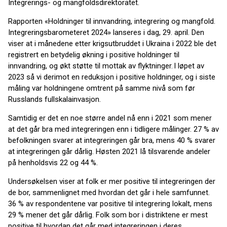
Integrerings- og mangfoldsdirektoratet.
Rapporten «Holdninger til innvandring, integrering og mangfold.
Integreringsbarometeret 2024» lanseres i dag, 29. april. Den
viser at i månedene etter krigsutbruddet i Ukraina i 2022 ble det
registrert en betydelig økning i positive holdninger til
innvandring, og økt støtte til mottak av flyktninger. I løpet av
2023 så vi derimot en reduksjon i positive holdninger, og i siste
måling var holdningene omtrent på samme nivå som før
Russlands fullskalainvasjon.
Samtidig er det en noe større andel nå enn i 2021 som mener
at det går bra med integreringen enn i tidligere målinger. 27 % av
befolkningen svarer at integreringen går bra, mens 40 % svarer
at integreringen går dårlig. Høsten 2021 lå tilsvarende andeler
på henholdsvis 22 og 44 %.
Undersøkelsen viser at folk er mer positive til integreringen der
de bor, sammenlignet med hvordan det går i hele samfunnet.
36 % av respondentene var positive til integrering lokalt, mens
29 % mener det går dårlig. Folk som bor i distriktene er mest
positive til hvordan det går med integreringen i deres