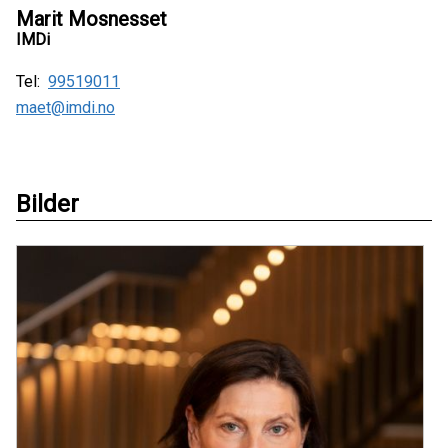
Marit Mosnesset
IMDi
Tel:
99519011
maet@imdi.no
Bilder