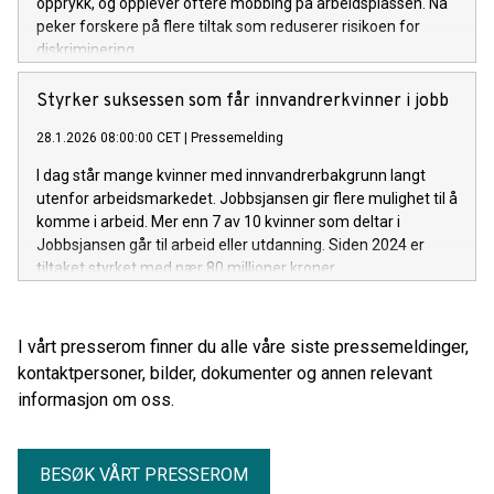
opprykk, og opplever oftere mobbing på arbeidsplassen. Nå
peker forskere på flere tiltak som reduserer risikoen for
diskriminering.
Styrker suksessen som får innvandrerkvinner i jobb
28.1.2026 08:00:00 CET
|
Pressemelding
I dag står mange kvinner med innvandrerbakgrunn langt
utenfor arbeidsmarkedet. Jobbsjansen gir flere mulighet til å
komme i arbeid. Mer enn 7 av 10 kvinner som deltar i
Jobbsjansen går til arbeid eller utdanning. Siden 2024 er
tiltaket styrket med nær 80 millioner kroner.
I vårt presserom finner du alle våre siste pressemeldinger,
kontaktpersoner, bilder, dokumenter og annen relevant
informasjon om oss.
BESØK VÅRT PRESSEROM