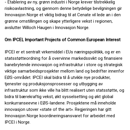
- Etablering av ny, grønn industri i Norge krever tilstrekkelig
risikoavlastning, og gjennom denne betydelige bevilgningen gir
Innovasjon Norge et viktig bidrag til at Cenate vil lede an i den
grønne omstillingen og skape ytterligere vekst i regionen,
avslutter Willoch Haugen i Innovasjon Norge.
Om IPCEI, Important Projects of Common European Interest
IPCEI er et sentralt virkemiddel i EUs næringspolitikk, og er en
statsstøtteordning for å overvinne markedssvikt og finansiere
banebrytende innovasjon og infrastruktur i store og strategisk
viktige samarbeidsprosjekter mellom land og bedrifter innenfor
EØS-området. IPCEI skal bidra til å utvikle nye produkter,
tjenester og produksjonsprosesser og utbygging av
infrastruktur som ikke ville ha blitt realisert uten statsstøtte, og
bidra til bærekraftig vekst, økt sysselsetting og økt global
konkurranseevne i EØS-landene. Prosjektene må inneholde
innovasjon utover «state of the art». Regjeringen har gitt
Innovasjon Norge koordineringsansvaret for arbeidet med
IPCEI i Norge.