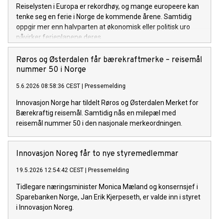
Reiselysten i Europa er rekordhøy, og mange europeere kan
tenke seg en ferie i Norge de kommende årene. Samtidig
oppgir mer enn halvparten at økonomisk eller politisk uro
påvirker ferieplanene deres.
Røros og Østerdalen får bærekraftmerke – reisemål
nummer 50 i Norge
5.6.2026 08:58:36 CEST
|
Pressemelding
Innovasjon Norge har tildelt Røros og Østerdalen Merket for
Bærekraftig reisemål. Samtidig nås en milepæl med
reisemål nummer 50 i den nasjonale merkeordningen.
Innovasjon Noreg får to nye styremedlemmar
19.5.2026 12:54:42 CEST
|
Pressemelding
Tidlegare næringsminister Monica Mæland og konsernsjef i
Sparebanken Norge, Jan Erik Kjerpeseth, er valde inn i styret
i Innovasjon Noreg.