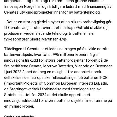
kompetanse og teknologi for fremtidens grønne industrier.
Innovasjon Norge har også tidligere bidratt med finansiering av
Cenates utviklingsprosjekter innenfor ny batteriteknologi.
- Det er en stor og gledelig nyhet at en slik rekordbevilgning går
til Cenate. Jeg er stolt over at et selskap i Østfold utvikler og
produserer verdensledende teknologi til batterier, sier
fylkesordfører Sindre Martinsen-Evje.
Tildelingen til Cenate er et ledd i satsingen på å utvikle norsk
batteriverdikjede, hvor totalt 995 millioner kroner nå gis i
innovasjonstilskudd for større batteriprosjekter fordelt på de
fire bedriftene Cenate, Morrow Batteries, Vianode og Beyonder.
I juni 2023 åpnet det seg en mulighet for assosiert norsk
deltakelse i den europeiske fellessatsingen på batterier IPCEI
(Important Projects of Common European Interest) EuBatIn,
og Stortinget vedtok i forbindelse med fremleggelsen av
Statsbudsjettet for 2024 at det skulle opprettes et
innovasjonstilskudd for større batteriprosjekter med ramme på
en milliard kroner.