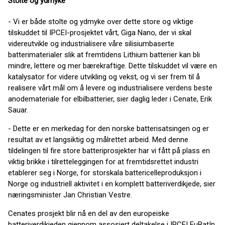
Stolte og ydmyke
- Vi er både stolte og ydmyke over dette store og viktige
tilskuddet til IPCEI-prosjektet vårt, Giga Nano, der vi skal
videreutvikle og industrialisere våre silisiumbaserte
batterimaterialer slik at fremtidens Lithium batterier kan bli
mindre, lettere og mer bærekraftige. Dette tilskuddet vil være en
katalysator for videre utvikling og vekst, og vi ser frem til å
realisere vårt mål om å levere og industrialisere verdens beste
anodemateriale for elbilbatterier, sier daglig leder i Cenate, Erik
Sauar.
- Dette er en merkedag for den norske batterisatsingen og er
resultat av et langsiktig og målrettet arbeid. Med denne
tildelingen til fire store batteriprosjekter har vi fått på plass en
viktig brikke i tilretteleggingen for at fremtidsrettet industri
etablerer seg i Norge, for storskala battericelleproduksjon i
Norge og industriell aktivitet i en komplett batteriverdikjede, sier
næringsminister Jan Christian Vestre.
Cenates prosjekt blir nå en del av den europeiske
batteriverdikjeden gjennom assosiert deltakelse i IPCEI EuBatIn.