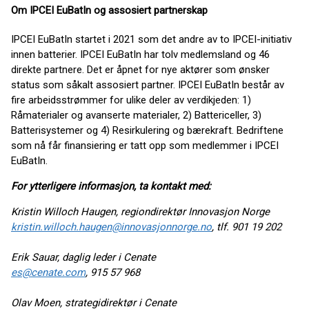
Om IPCEI EuBatIn og assosiert partnerskap
IPCEI EuBatIn startet i 2021 som det andre av to IPCEI-initiativ
innen batterier. IPCEI EuBatIn har tolv medlemsland og 46
direkte partnere. Det er åpnet for nye aktører som ønsker
status som såkalt assosiert partner. IPCEI EuBatIn består av
fire arbeidsstrømmer for ulike deler av verdikjeden: 1)
Råmaterialer og avanserte materialer, 2) Battericeller, 3)
Batterisystemer og 4) Resirkulering og bærekraft. Bedriftene
som nå får finansiering er tatt opp som medlemmer i IPCEI
EuBatIn.
For ytterligere informasjon, ta kontakt med:
Kristin Willoch Haugen, regiondirektør Innovasjon Norge
kristin.willoch.haugen@innovasjonnorge.no
, tlf. 901 19 202
Erik Sauar, daglig leder i Cenate
es@cenate.com
, 915 57 968
Olav Moen, strategidirektør i Cenate