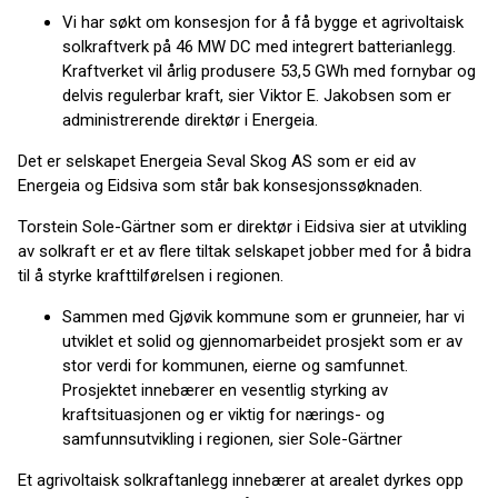
Vi har søkt om konsesjon for å få bygge et agrivoltaisk
solkraftverk på 46 MW DC med integrert batterianlegg.
Kraftverket vil årlig produsere 53,5 GWh med fornybar og
delvis regulerbar kraft, sier Viktor E. Jakobsen som er
administrerende direktør i Energeia.
Det er selskapet Energeia Seval Skog AS som er eid av
Energeia og Eidsiva som står bak konsesjonssøknaden.
Torstein Sole-Gärtner som er direktør i Eidsiva sier at utvikling
av solkraft er et av flere tiltak selskapet jobber med for å bidra
til å styrke krafttilførelsen i regionen.
Sammen med Gjøvik kommune som er grunneier, har vi
utviklet et solid og gjennomarbeidet prosjekt som er av
stor verdi for kommunen, eierne og samfunnet.
Prosjektet innebærer en vesentlig styrking av
kraftsituasjonen og er viktig for nærings- og
samfunnsutvikling i regionen, sier Sole-Gärtner
Et agrivoltaisk solkraftanlegg innebærer at arealet dyrkes opp