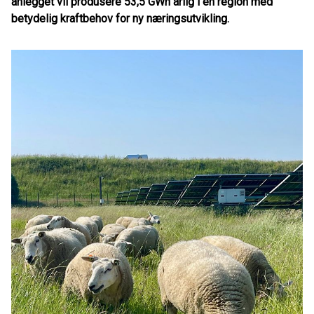
anlegget vil produsere 53,5 GWh årlig i en region med
betydelig kraftbehov for ny næringsutvikling.