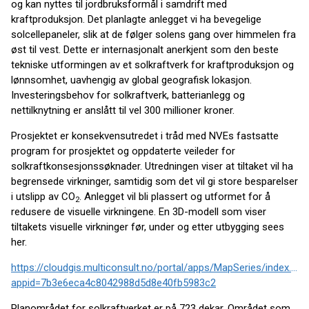
og kan nyttes til jordbruksformål i samdrift med
kraftproduksjon. Det planlagte anlegget vi ha bevegelige
solcellepaneler, slik at de følger solens gang over himmelen fra
øst til vest. Dette er internasjonalt anerkjent som den beste
tekniske utformingen av et solkraftverk for kraftproduksjon og
lønnsomhet, uavhengig av global geografisk lokasjon.
Investeringsbehov for solkraftverk, batterianlegg og
nettilknytning er anslått til vel 300 millioner kroner.
Prosjektet er konsekvensutredet i tråd med NVEs fastsatte
program for prosjektet og oppdaterte veileder for
solkraftkonsesjonssøknader. Utredningen viser at tiltaket vil ha
begrensede virkninger, samtidig som det vil gi store besparelser
i utslipp av CO
. Anlegget vil bli plassert og utformet for å
2
redusere de visuelle virkningene. En 3D-modell som viser
tiltakets visuelle virkninger før, under og etter utbygging sees
her.
https://cloudgis.multiconsult.no/portal/apps/MapSeries/index.htm
appid=7b3e6eca4c8042988d5d8e40fb5983c2
Planområdet for solkraftverket er på 723 dekar. Området som