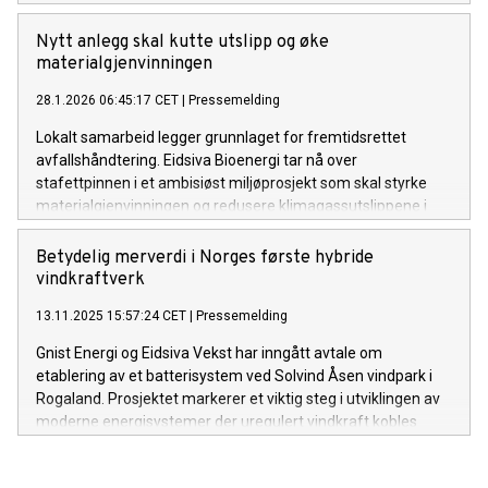
Nytt anlegg skal kutte utslipp og øke
materialgjenvinningen
28.1.2026 06:45:17 CET
|
Pressemelding
Lokalt samarbeid legger grunnlaget for fremtidsrettet
avfallshåndtering. Eidsiva Bioenergi tar nå over
stafettpinnen i et ambisiøst miljøprosjekt som skal styrke
materialgjenvinningen og redusere klimagassutslippene i
Innlandet.
Betydelig merverdi i Norges første hybride
vindkraftverk
13.11.2025 15:57:24 CET
|
Pressemelding
Gnist Energi og Eidsiva Vekst har inngått avtale om
etablering av et batterisystem ved Solvind Åsen vindpark i
Rogaland. Prosjektet markerer et viktig steg i utviklingen av
moderne energisystemer der uregulert vindkraft kobles
direkte med energilagring og avansert
markedsoptimalisering.