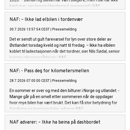
2026. – Bensin og diesel har vært billigere, men folk har ikke
kjørt mer, sier Ingunn Handagard, pressesjef i NAF.
NAF: – Ikke lad elbilen i tordenvær
30.7.2026 13:57:54 CEST
|
Pressemelding
Det er sendt ut gult farevarsel for lyn over store deler av
Østlandet torsdag kveld og natt til fredag. – Ikke ha elbilen
koblet til ladestasjonen når det tordner, sier Nils Sødal, senior
kommunikasjonsrådgiver i NAF.
NAF: - Pass deg for kilometersmellen
28.7.2026 07:00:00 CEST
|
Pressemelding
En sommer er over og med den bilturer i Norge og utlandet. -
Mange går på en smell etter sommeren når de oppdager
hvor mye bilen har vært brukt. Det kan få stor betydning for
forsikring og leasingavtaler, advarer NAF.
NAF advarer: – Ikke ha beina på dashbordet