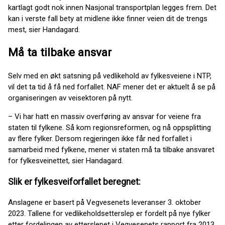
kartlagt godt nok innen Nasjonal transportplan legges frem. Det
kan i verste fall bety at midlene ikke finner veien dit de trengs
mest, sier Handagard.
Må ta tilbake ansvar
Selv med en økt satsning på vedlikehold av fylkesveiene i NTP,
vil det ta tid å få ned forfallet. NAF mener det er aktuelt å se på
organiseringen av veisektoren på nytt.
– Vi har hatt en massiv overføring av ansvar for veiene fra
staten til fylkene. Så kom regionsreformen, og nå oppsplitting
av flere fylker. Dersom regjeringen ikke får ned forfallet i
samarbeid med fylkene, mener vi staten må ta tilbake ansvaret
for fylkesveinettet, sier Handagard.
Slik er fylkesveiforfallet beregnet:
Anslagene er basert på Vegvesenets leveranser 3. oktober
2023. Tallene for vedlikeholdsetterslep er fordelt på nye fylker
etter fordelingen av etterslepet i Vegvesenets rapport fra 2013.