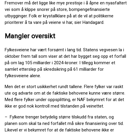
Fremover må det ligge like mye prestisje i å åpne en nyasfaltert
vei som å klippe snorer på store, bompengefinansierte
utbygginger. Folk er krystallklare på at de vil at politikerne
prioriterer å ta vare på veiene vi har, sier Handagard.
Mangler oversikt
Fylkesveiene har vært forsømt i lang tid. Statens vegvesen la i
oktober frem tall som viser at det har bygget seg opp et forfall
på om lag 105 milliarder i 2024-kroner. I tillegg kommer et
samlet etterslep på skredsikring på 61 milliarder for
fylkesveiene alene.
Men det er stort usikkerhet rundt tallene. Flere fylker var raskt
ute og advarte om at de faktiske behovene kunne være større.
Med flere fylker under oppsplitting, er NAF bekymret for at det
ikke er god nok kontroll med tilstanden på veinettet.
– Fylkene trenger betydelig større tilskudd fra staten, og
planen som skal ta ned forfallet må sikre finansiering over tid.
Likevel er vi bekymret for at de faktiske behovene ikke er