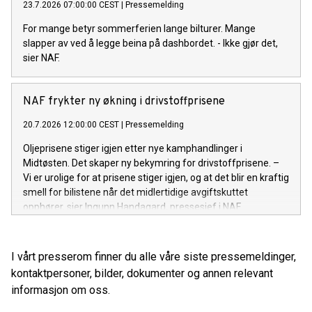
23.7.2026 07:00:00 CEST
|
Pressemelding
For mange betyr sommerferien lange bilturer. Mange
slapper av ved å legge beina på dashbordet. - Ikke gjør det,
sier NAF.
NAF frykter ny økning i drivstoffprisene
20.7.2026 12:00:00 CEST
|
Pressemelding
Oljeprisene stiger igjen etter nye kamphandlinger i
Midtøsten. Det skaper ny bekymring for drivstoffprisene. –
Vi er urolige for at prisene stiger igjen, og at det blir en kraftig
smell for bilistene når det midlertidige avgiftskuttet
opphører, sier Ingunn Handagard, pressesjef i NAF.
I vårt presserom finner du alle våre siste pressemeldinger,
kontaktpersoner, bilder, dokumenter og annen relevant
informasjon om oss.