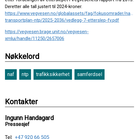
Deretter alle tall justert til 2024-kroner.
https://www.vegvesen.no/globalassets/fag/fokusomrader/nasjon
transportplan-ntp/2025-2036/vedlegg-7-etterslep-fv.pdf
https://vegvesen.brage.unit.no/vegvesen-
xmlui/handle/11250/2657006
Nøkkelord
naf
ntp
trafikksikkerhet
samferdsel
Kontakter
Ingunn Handagard
Pressesjef
Tel:
+47 920 66 505