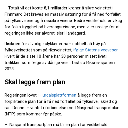
– Totalt vil det koste 8,1 milliarder kroner å sikre veinettet i
Finnmark. Det kreves en massiv satsning for å få ned forfallet
på fylkesveiene og å rassikre veiene. Bedre vedlikehold er viktig
for folks trygghet på hverdagsreisene, men vi er urolige for at
regjeringen ikke ser alvoret, sier Handagard.
Risikoen for alvorlige ulykker er nær dobbelt så høy på
fylkesveinettet som på riksveinettet,
ifølge Statens vegvesen.
Hvert år de siste 10 årene har 30 personer mistet livet i
trafikken som følge av dårlige veier, fastslo Riksrevisjonen i
2023.
Skal legge frem plan
Regjeringen lovet i
Hurdalsplattformen
å legge frem en
forpliktende plan for å få ned forfallet på fylkesvei, skred og
ras. Denne er ventet i forbindelse med Nasjonal transportplan
(NTP) som kommer før påske.
– Nasjonal transportplan må bli en plan for vedlikehold.