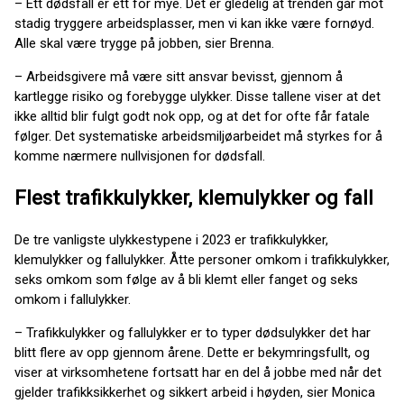
– Ett dødsfall er ett for mye. Det er gledelig at trenden går mot
stadig tryggere arbeidsplasser, men vi kan ikke være fornøyd.
Alle skal være trygge på jobben, sier Brenna.
– Arbeidsgivere må være sitt ansvar bevisst, gjennom å
kartlegge risiko og forebygge ulykker. Disse tallene viser at det
ikke alltid blir fulgt godt nok opp, og at det for ofte får fatale
følger. Det systematiske arbeidsmiljøarbeidet må styrkes for å
komme nærmere nullvisjonen for dødsfall.
Flest trafikkulykker, klemulykker og fall
De tre vanligste ulykkestypene i 2023 er trafikkulykker,
klemulykker og fallulykker. Åtte personer omkom i trafikkulykker,
seks omkom som følge av å bli klemt eller fanget og seks
omkom i fallulykker.
– Trafikkulykker og fallulykker er to typer dødsulykker det har
blitt flere av opp gjennom årene. Dette er bekymringsfullt, og
viser at virksomhetene fortsatt har en del å jobbe med når det
gjelder trafikksikkerhet og sikkert arbeid i høyden, sier Monica