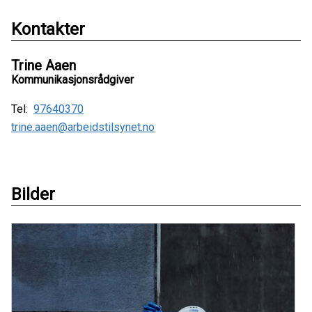
Kontakter
Trine Aaen
Kommunikasjonsrådgiver
Tel:
97640370
trine.aaen@arbeidstilsynet.no
Bilder