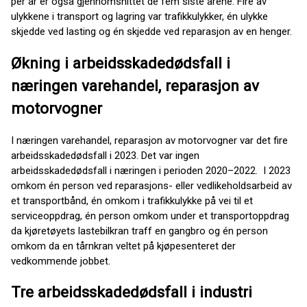
per år er også gjennomsnittet de fem siste årene. Fire av
ulykkene i transport og lagring var trafikkulykker, én ulykke
skjedde ved lasting og én skjedde ved reparasjon av en henger.
Økning i arbeidsskadedødsfall i
næringen varehandel, reparasjon av
motorvogner
I næringen varehandel, reparasjon av motorvogner var det fire
arbeidsskadedødsfall i 2023. Det var ingen
arbeidsskadedødsfall i næringen i perioden 2020–2022. I 2023
omkom én person ved reparasjons- eller vedlikeholdsarbeid av
et transportbånd, én omkom i trafikkulykke på vei til et
serviceoppdrag, én person omkom under et transportoppdrag
da kjøretøyets lastebilkran traff en gangbro og én person
omkom da en tårnkran veltet på kjøpesenteret der
vedkommende jobbet.
Tre arbeidsskadedødsfall i industri