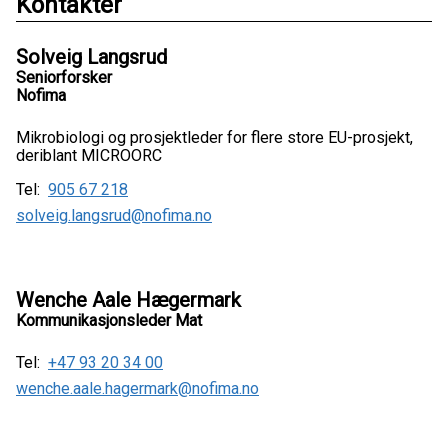
Kontakter
Solveig Langsrud
Seniorforsker
Nofima
Mikrobiologi og prosjektleder for flere store EU-prosjekt,
deriblant MICROORC
Tel:
905 67 218
solveig.langsrud@nofima.no
Wenche Aale Hægermark
Kommunikasjonsleder Mat
Tel:
+47 93 20 34 00
wenche.aale.hagermark@nofima.no