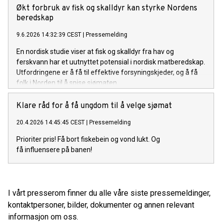
Økt forbruk av fisk og skalldyr kan styrke Nordens
beredskap
9.6.2026 14:32:39 CEST
|
Pressemelding
En nordisk studie viser at fisk og skalldyr fra hav og
ferskvann har et uutnyttet potensial i nordisk matberedskap.
Utfordringene er å få til effektive forsyningskjeder, og å få
folk i Norden til å spise sjømaten.
Klare råd for å få ungdom til å velge sjømat
20.4.2026 14:45:45 CEST
|
Pressemelding
Prioriter pris! Få bort fiskebein og vond lukt. Og
få influensere på banen!
I vårt presserom finner du alle våre siste pressemeldinger,
kontaktpersoner, bilder, dokumenter og annen relevant
informasjon om oss.