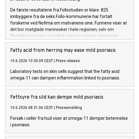
De første resultatene fra Follostudien er klare. 825
innbyggere fra de seks Follo-kommunene har fortalt
forskerne ved Nofima om matvanene sine. Funnene viser at
det bor matglade mennesker i hele regionen, selv om
flertallet prioriterer sunnhet over ren nytelse i matveien.
Fatty acid from herring may ease mild psoriasis
10.6.2026 10:30:09 CEST
|
Press release
Laboratory tests on skin cells suggest that the fatty acid
omega‑11 can dampen inflammation linked to psoriasis.
Fettsyre fra sild kan dempe mild psoriasis
10.6.2026 08:31:06 CEST
|
Pressemelding
Forsøk i celler fra hud viser at omega-11 demper betennelse
i psoriasis.