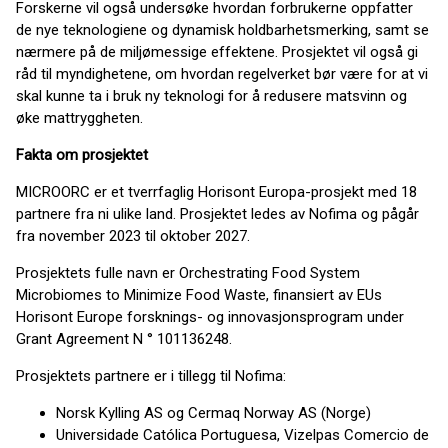
Forskerne vil også undersøke hvordan forbrukerne oppfatter
de nye teknologiene og dynamisk holdbarhetsmerking, samt se
nærmere på de miljømessige effektene. Prosjektet vil også gi
råd til myndighetene, om hvordan regelverket bør være for at vi
skal kunne ta i bruk ny teknologi for å redusere matsvinn og
øke mattryggheten.
Fakta om prosjektet
MICROORC er et tverrfaglig Horisont Europa-prosjekt med 18
partnere fra ni ulike land. Prosjektet ledes av Nofima og pågår
fra november 2023 til oktober 2027.
Prosjektets fulle navn er Orchestrating Food System
Microbiomes to Minimize Food Waste, finansiert av EUs
Horisont Europe forsknings- og innovasjonsprogram under
Grant Agreement N ° 101136248.
Prosjektets partnere er i tillegg til Nofima:
Norsk Kylling AS og Cermaq Norway AS (Norge)
Universidade Católica Portuguesa, Vizelpas Comercio de