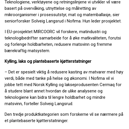
Teknologiene, verktøyene og retningslinjene vi utvikler vil være
basert på overvåking, utnyttelse og målretting av
mikroorganismer i prosessutstyr, mat og matemballasje, sier
seniorforsker Solveig Langsrud i Nofima. Hun leder prosjektet.
I EU-prosjektet MIRCOORC vil forskere, matindustri og
teknologibedrifter samarbeide for å øke matkvaliteten, forutsi
og forlenge holdbarheten, redusere matsvinn og fremme
bærekraftig matsystem.
Kylling, laks og plantebaserte kjøtterstatninger
– Det er spesielt viktig å redusere kasting av matvarer med høy
verdi, både med tanke på helse og økonomi. I Nofima vil vi
jobbe tett med Norsk Kylling og lakseprodusenten Cermaq for
å studere blant annet hvordan de ulike analysene og
teknologiene kan bidra til lengre holdbarhet og mindre
matsvinn, forteller Solveig Langsrud.
Den tredje produktkategorien som forskerne vil se nærmere på
et plantebaserte kjøtterstatninger.