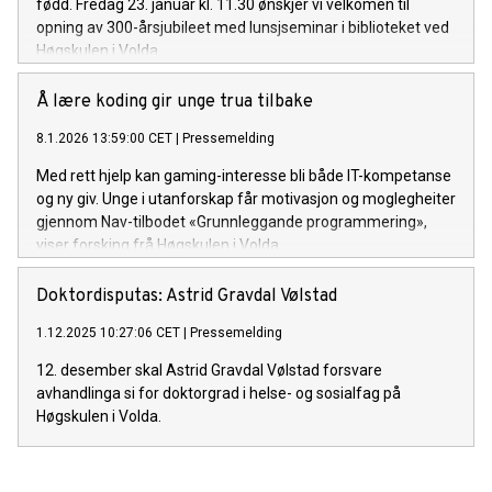
fødd. Fredag 23. januar kl. 11.30 ønskjer vi velkomen til
opning av 300-årsjubileet med lunsjseminar i biblioteket ved
Høgskulen i Volda.
Å lære koding gir unge trua tilbake
8.1.2026 13:59:00 CET
|
Pressemelding
Med rett hjelp kan gaming-interesse bli både IT-kompetanse
og ny giv. Unge i utanforskap får motivasjon og moglegheiter
gjennom Nav-tilbodet «Grunnleggande programmering»,
viser forsking frå Høgskulen i Volda.
Doktordisputas: Astrid Gravdal Vølstad
1.12.2025 10:27:06 CET
|
Pressemelding
12. desember skal Astrid Gravdal Vølstad forsvare
avhandlinga si for doktorgrad i helse- og sosialfag på
Høgskulen i Volda.