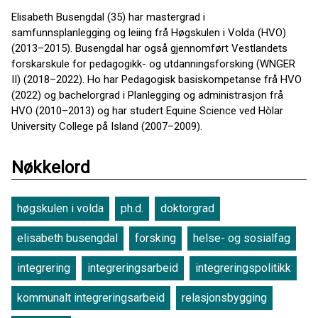
Elisabeth Busengdal (35) har mastergrad i
samfunnsplanlegging og leiing frå Høgskulen i Volda (HVO)
(2013–2015). Busengdal har også gjennomført Vestlandets
forskarskule for pedagogikk- og utdanningsforsking (WNGER
II) (2018–2022). Ho har Pedagogisk basiskompetanse frå HVO
(2022) og bachelorgrad i Planlegging og administrasjon frå
HVO (2010–2013) og har studert Equine Science ved Hòlar
University College på Island (2007–2009).
Nøkkelord
høgskulen i volda
ph.d.
doktorgrad
elisabeth busengdal
forsking
helse- og sosialfag
integrering
integreringsarbeid
integreringspolitikk
kommunalt integreringsarbeid
relasjonsbygging