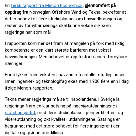
En
fersk rapport fra Menon Economics
,
gjennomført på
oppdrag fra
Norwegian Offshore Wind og Tekna, bekrefter at
det er behov for flere studieplasser om havvindbransjen og
resten av fornybarnæringa skal kunne vokse slik som
regjeringa har som mål.
I rapporten kommer det fram at mangelen på folk med riktig
kompetanse er den klart største barrieren mot vekst i
havvindbransjen. Men behovet er også stort i andre fornybare
næringer.
For å lykkes med veksten i havvind må antallet studieplasser
innen ingeniør- og teknologifag økes med 1.900 flere enn i dag,
ifølge Menon-rapporten.
Tekna mener regjeringa må se til nabolandene, i Sverige la
regjeringa fram en klar satsing på ingeniørutdanningene i
statsbudsjettet
, med flere studieplasser, penger til etter- og
videreutdanning og økt kvalitet i utdanningene. Satsinga er
begrunnet med det store behovet for flere ingeniører i den
digitale og grønne omstillinga.