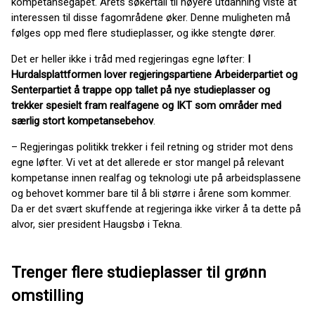
kompetansegapet. Årets søkertall til høyere utdanning viste at
interessen til disse fagområdene øker. Denne muligheten må
følges opp med flere studieplasser, og ikke stengte dører.
Det er heller ikke i tråd med regjeringas egne løfter:
I
Hurdalsplattformen lover regjeringspartiene Arbeiderpartiet og
Senterpartiet å trappe opp tallet på nye studieplasser og
trekker spesielt fram realfagene og IKT som områder med
særlig stort kompetansebehov
.
– Regjeringas politikk trekker i feil retning og strider mot dens
egne løfter. Vi vet at det allerede er stor mangel på relevant
kompetanse innen realfag og teknologi ute på arbeidsplassene
og behovet kommer bare til å bli større i årene som kommer.
Da er det svært skuffende at regjeringa ikke virker å ta dette på
alvor, sier president Haugsbø i Tekna.
Trenger flere studieplasser til grønn
omstilling