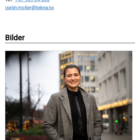
iselin.moller@tekna.no
Bilder