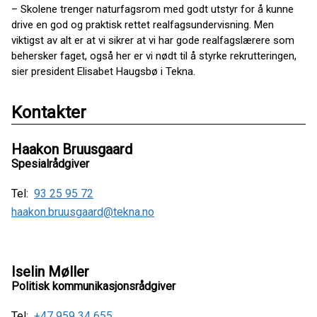
– Skolene trenger naturfagsrom med godt utstyr for å kunne
drive en god og praktisk rettet realfagsundervisning. Men
viktigst av alt er at vi sikrer at vi har gode realfagslærere som
behersker faget, også her er vi nødt til å styrke rekrutteringen,
sier president Elisabet Haugsbø i Tekna.
Kontakter
Haakon Bruusgaard
Spesialrådgiver
Tel:
93 25 95 72
haakon.bruusgaard@tekna.no
Iselin Møller
Politisk kommunikasjonsrådgiver
Tel:
+47 959 34 655