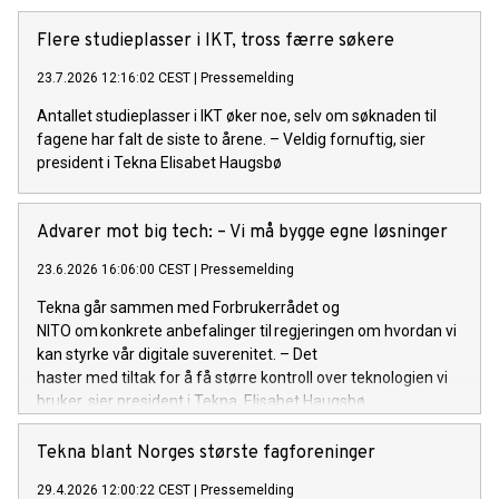
Flere studieplasser i IKT, tross færre søkere
23.7.2026 12:16:02 CEST
|
Pressemelding
Antallet studieplasser i IKT øker noe, selv om søknaden til
fagene har falt de siste to årene. – Veldig fornuftig, sier
president i Tekna Elisabet Haugsbø
Advarer mot big tech: – Vi må bygge egne løsninger
23.6.2026 16:06:00 CEST
|
Pressemelding
Tekna går sammen med Forbrukerrådet og
NITO om konkrete anbefalinger til regjeringen om hvordan vi
kan styrke vår digitale suverenitet. – Det
haster med tiltak for å få større kontroll over teknologien vi
bruker, sier president i Tekna, Elisabet Haugsbø.
Tekna blant Norges største fagforeninger
29.4.2026 12:00:22 CEST
|
Pressemelding