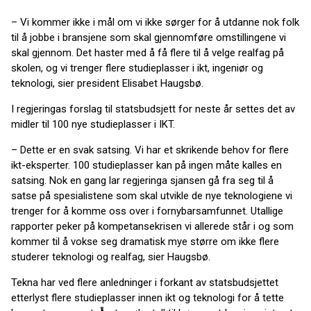
– Vi kommer ikke i mål om vi ikke sørger for å utdanne nok folk
til å jobbe i bransjene som skal gjennomføre omstillingene vi
skal gjennom. Det haster med å få flere til å velge realfag på
skolen, og vi trenger flere studieplasser i ikt, ingeniør og
teknologi, sier president Elisabet Haugsbø.
I regjeringas forslag til statsbudsjett for neste år settes det av
midler til 100 nye studieplasser i IKT.
– Dette er en svak satsing. Vi har et skrikende behov for flere
ikt-eksperter. 100 studieplasser kan på ingen måte kalles en
satsing. Nok en gang lar regjeringa sjansen gå fra seg til å
satse på spesialistene som skal utvikle de nye teknologiene vi
trenger for å komme oss over i fornybarsamfunnet. Utallige
rapporter peker på kompetansekrisen vi allerede står i og som
kommer til å vokse seg dramatisk mye større om ikke flere
studerer teknologi og realfag, sier Haugsbø.
Tekna har ved flere anledninger i forkant av statsbudsjettet
etterlyst flere studieplasser innen ikt og teknologi for å tette