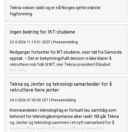
Tekna vokser raskt og er nå Norges sjette største
fagforening.
Ingen bedring for IKT-studiene
23.4.2026 11:19:51 CEST
|
Pressemelding
Nedganger fortsetter for IKT-studiene, viser tall fra Samorda
opptak. – Det er bekymringsfullt dersom vi ikke klarer å
rekruttere nok folk til IKT, sier Tekna-president Elisabet
Haugsbø.
Tekna og Jenter og teknologi samarbeider for å
rekruttere flere jenter
24.3.2026 07:00:00 CET
|
Pressemelding
Kvinneandelen i teknologifag er fortsatt lav, samtidig som
behovet for teknologikompetanse øker raskt. Nå går Tekna
og Jenter og teknologi sammen i et nytt samarbeid for å
inspirere flere jenter til å velge realfag og teknologi.