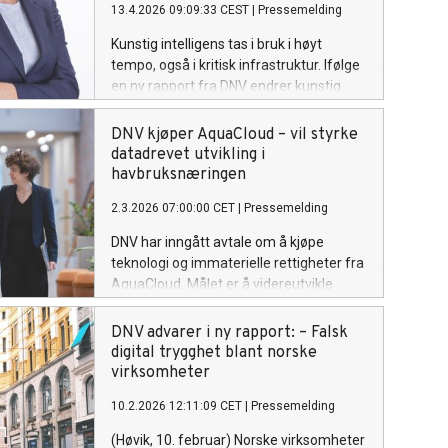
13.4.2026 09:09:33 CEST
|
Pressemelding
dette må pilotprosjekter skaleres til
industriell drift, noe som krever
Kunstig intelligens tas i bruk i høyt
tydeligere politiske rammer.
tempo, også i kritisk infrastruktur. Ifølge
en ny rapport fra DNV endrer kunstig
intelligens risikobildet fundamentalt:
Teknologien er ikke en fast og
DNV kjøper AquaCloud – vil styrke
forutsigbar komponent, men utvikler
datadrevet utvikling i
seg over tid. Dette gir nye former for
havbruksnæringen
systemrisiko, som krever kontinuerlig
2.3.2026 07:00:00 CET
|
Pressemelding
kvalitetssikring for å sikre ansvarlig bruk.
DNV har inngått avtale om å kjøpe
teknologi og immaterielle rettigheter fra
AquaCloud. Målet er å videreutvikle
felles datastandarder og
datainfrastruktur for havbruksnæringen,
DNV advarer i ny rapport: – Falsk
der produksjonsdata skal gi bedre
digital trygghet blant norske
innsikt, læring og beslutningsstøtte – og
virksomheter
bidra til økt fiskevelferd og effektivitet i
10.2.2026 12:11:09 CET
|
Pressemelding
næringen.
(Høvik, 10. februar) Norske virksomheter