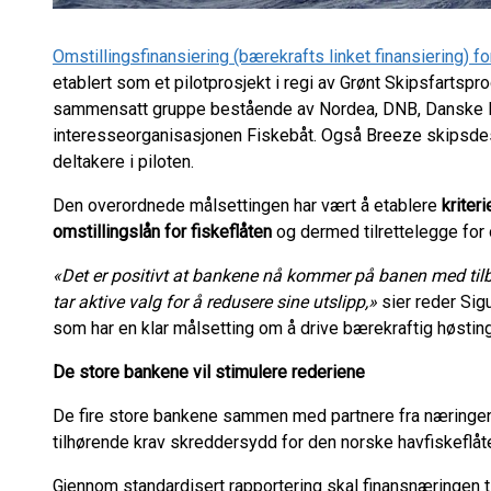
Omstillingsfinansiering (bærekrafts linket finansiering) 
etablert som et pilotprosjekt i regi av Grønt Skipsfartspr
sammensatt gruppe bestående av Nordea, DNB, Danske Ba
interesseorganisasjonen Fiskebåt. Også Breeze skipsdes
deltakere i piloten.
Den overordnede målsettingen har vært å etablere
kriteri
omstillingslån for fiskeflåten
og dermed
tilrettelegge for
«Det er positivt at bankene nå kommer på banen med tilb
tar aktive valg for å redusere sine utslipp,»
sier reder Sig
som har en klar målsetting om å drive bærekraftig høsting
De
store bankene vil stimulere rederiene
De fire store bankene sammen med partnere fra næringen
tilhørende krav skreddersydd for den norske havfiskeflåt
Gjennom standardisert rapportering skal finansnæringen ti