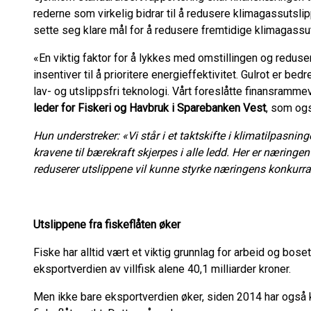
rederne som virkelig bidrar til å redusere klimagassutslipp
sette seg klare mål for å redusere fremtidige klimagassuts
«En viktig faktor for å lykkes med omstillingen og reduse
insentiver til å prioritere energieffektivitet. Gulrot er bedr
lav- og utslippsfri teknologi. Vårt foreslåtte finansrammev
leder for Fiskeri og Havbruk i Sparebanken Vest
, som ogs
Hun understreker: «Vi står i et taktskifte i klimatilpasni
kravene til bærekraft skjerpes i alle ledd. Her er nærin
reduserer utslippene vil kunne styrke næringens konkurra
Utslippene fra fiskeflåten øker
Fiske har alltid vært et viktig grunnlag for arbeid og boset
eksportverdien av villfisk alene 40,1 milliarder kroner.
Men ikke bare eksportverdien øker, siden 2014 har også