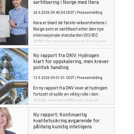
sertifisering i Norge med Itera
26.5.2026 09:40:04 CEST
|
Pressemelding
Itera er blant de første virksomhetene i
Norge som er sertifisert etter den nye
internasjonale standarden ISO/IEC
42001 for styringssystemer for kunstig
intelligens. Målet er å sikre strukturert,
trygg og ansvarlig bruk av kunstig
Ny rapport fra DNV: Hydrogen
intelligens både internt og i leveranser til
klart for oppskalering, men krever
kunder.
politisk handling
12.5.2026 09:01:01 CEST
|
Pressemelding
En ny rapport fra DNV viser at hydrogen
fortsatt vil spille en viktig rolle i den
globale energiomstillingen, men at
utviklingen går saktere enn forventet.
DNV anslår at fornybart hydrogen, lav-
Ny rapport: Kontinuerlig
karbon hydrogen og derivater vil bidra til
kvalitetssikring avgjørende for
å kutte mer enn 2000 millioner tonn
pålitelig kunstig intelligens
CO₂-utslipp årlig i 2060. For å realisere