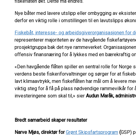
fiskeflåten økt. Dette må endres.
Nye båter med lavere utslipp eller ombygging av eksister
derfor en viktig rolle i omstillingen til en lavutslipps øko
Fiskebåt, interesse- og arbeidsgiverorganisasjonen for 
representerer majoriteten av de havgående fiskefartøyene
prosjektgruppa bak det nye rammeverket. Organisasjonen 
offensiv finansnæring for å lykkes med en bærekraftig oms
«Den havgående flåten spiller en sentral rolle for Norge 
verdens beste fiskeriforvaltninger og sørger for at fiske
lavt klimaavtrykk, men fiskeflåten har mål om å levere me
viktig steg for å få på plass nødvendige rammevilkår for å 
investeringene som skal til,» sier
Audun Maråk, administre
Bredt samarbeid skaper resultater
Narve Mjøs, direktør for
Grønt Skipsfartsprogram
(
GSP) p