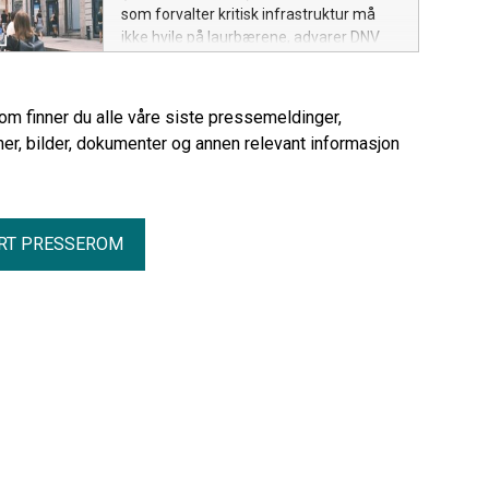
som forvalter kritisk infrastruktur må
ikke hvile på laurbærene, advarer DNV
Cyber etter stor kartlegging.
rom finner du alle våre siste pressemeldinger,
er, bilder, dokumenter og annen relevant informasjon
RT PRESSEROM