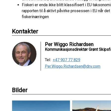
Fiskeri er enda ikke blitt klassifisert i EU takson
rapporten til å aktivt påvirke prosessen i EU når det 
fiskerinæringen
Kontakter
Per Wiggo Richardsen
Kommunikasjonsdirektør Grønt Skipsf
Tel:
+47 907 77 829
Per.Wiggo.Richardsen@dnv.com
Bilder