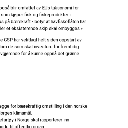
 også blir omfattet av EUs taksonomi for
 som kjøper fisk og fiskeprodukter i
s på bærekraft - betyr at havfiskeflåten har
eller et eksisterende skip skal ombygges.»
e GSP har vektlagt helt siden oppstart av
lom de som skal investere for fremtidig
avgjørende for å kunne oppnå det grønne
legge for bærekraftig omstilling i den norske
Norges klimamål.
efartøy i Norge skal rapporterer inn
gde til offentlig organ.