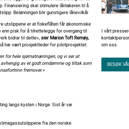
. Finansiering skal stimulere låntakeren til å
lipp. Belønningen blir gunstigere lånevilkår.
re utslippene er at fiskeflåten får økonomiske
e enn pisk for å tilrettelegge for overgang til
I vårt presse
erk bidrar til dette»,
sier Marion Toft Remøy,
kontaktperson
å har vært prosjektleder for pilotprosjektet.
om oss.
ngen for hele sjømatnæringen,
og vi ser at
gen avhengig av et godt omdømme og tiltak som
BESØK VÅ
nsefortrinn fremover.»
ting langs kysten i Norge. Sist år var
 klimagassutslippene fra den norske