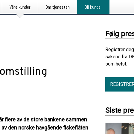
Våre kunder
Om tjenesten
Bli kunde
Følg pre
Registrer deg
sakene fra DN
som helst.
 omstilling
REGISTRE
Siste pr
går flere av de store bankene sammen
g av den norske havgående fiskeflåten