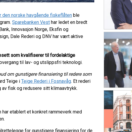
for den norske havgående fiskeflåten
ble
ogram.
Sparebanken Vest
har ledet en bredt
nk, Innovasjon Norge, Eksfin og
ign, Dale Rederi og DNV har vært aktive
esett som kvalifiserer til
fordelaktige
 overgang til lav- og utslippsfri teknologi.
ud om gunstigere finansiering til redere som
urd Teige i
Teige Rederi i Fosnavåg
. Et rederi
 av fisk og redusere sitt klimaavtrykk.
 har etablert et konkret rammeverk med
en.
lrettelegge for gunstigere finansiering for de