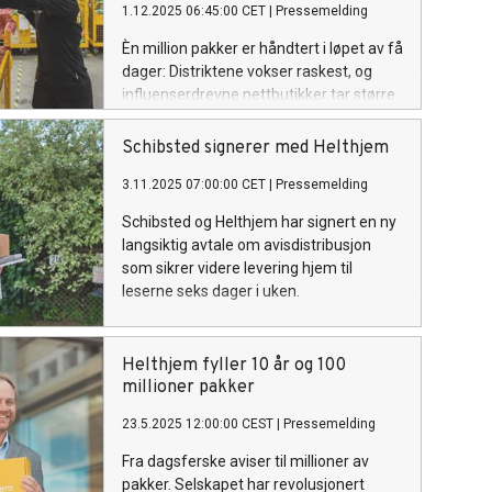
1.12.2025 06:45:00 CET
|
Pressemelding
Èn million pakker er håndtert i løpet av få
dager: Distriktene vokser raskest, og
influenserdrevne nettbutikker tar større
plass i norsk netthandel.
Schibsted signerer med Helthjem
3.11.2025 07:00:00 CET
|
Pressemelding
Schibsted og Helthjem har signert en ny
langsiktig avtale om avisdistribusjon
som sikrer videre levering hjem til
leserne seks dager i uken.
Helthjem fyller 10 år og 100
millioner pakker
23.5.2025 12:00:00 CEST
|
Pressemelding
Fra dagsferske aviser til millioner av
pakker. Selskapet har revolusjonert