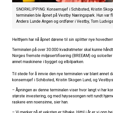
SNORKLIPPING: Konsernsjef i Schibsted, Kristin Skoge
terminalen ble åpnet på Vestby Næringspark. Hun var fl
Anders Lunde Angen og ordfører i Vestby, Tom Ludvigs
Helthjem har nå åpnet dørene til sin splitter nye hovedterm
Terminalen på over 30.000 kvadratmeter skal kunne håndte
Norges fremste miljøsertifisering (BREEAM) og solceller på
annet maskinene i bygget og elbilparken.
Til stede for å innvie den nye terminalen var blant annet 
konsernsjef i Schibsted, Kristin Skogen Lund, og Vestby
– Åpningen av denne terminalen viser hvor langt vi har kom
største investering, og med høysesongen rett rundt hjørnet
raskere enn noensinne, sier han.
– Vi merker nå at veksten er tilbake. Hittil i år er vi opp h