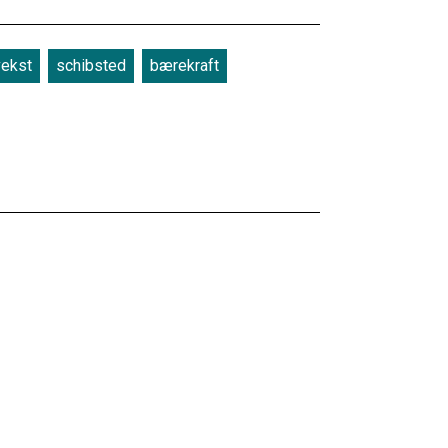
vekst
schibsted
bærekraft