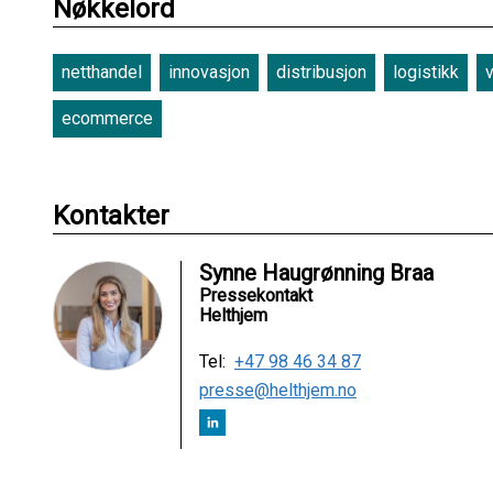
Nøkkelord
netthandel
innovasjon
distribusjon
logistikk
ecommerce
Kontakter
Synne Haugrønning Braa
Pressekontakt
Helthjem
Tel:
+47 98 46 34 87
presse@helthjem.no