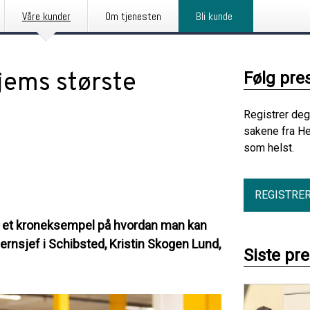
Våre kunder
Om tjenesten
Bli kunde
jems største
Følg pre
Registrer deg
sakene fra He
som helst.
REGISTRE
 er et kroneksempel på hvordan man kan
sernsjef i Schibsted, Kristin Skogen Lund,
Siste pr