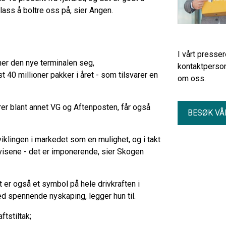
plass å boltre oss på, sier Angen.
I vårt presse
er den nye terminalen seg,
kontaktperson
40 millioner pakker i året - som tilsvarer en
om oss.
er blant annet VG og Aftenposten, får også
BESØK VÅ
viklingen i markedet som en mulighet, og i takt
visene - det er imponerende, sier Skogen
 er også et symbol på hele drivkraften i
ed spennende nyskaping, legger hun til.
tstiltak;