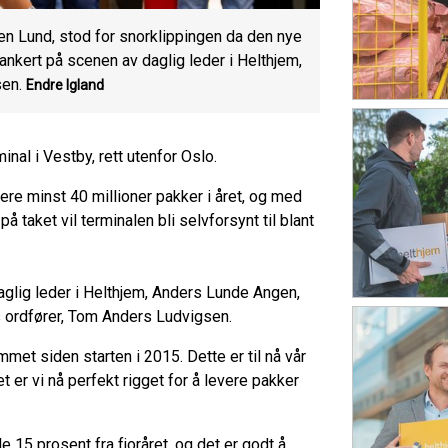
n Lund, stod for snorklippingen da den nye
ankert på scenen av daglig leder i Helthjem,
en.
Endre Igland
inal i Vestby, rett utenfor Oslo.
re minst 40 millioner pakker i året, og med
 taket vil terminalen bli selvforsynt til blant
daglig leder i Helthjem, Anders Lunde Angen,
s ordfører, Tom Anders Ludvigsen.
met siden starten i 2015. Dette er til nå vår
 er vi nå perfekt rigget for å levere pakker
ele 15 prosent fra fjoråret, og det er godt å