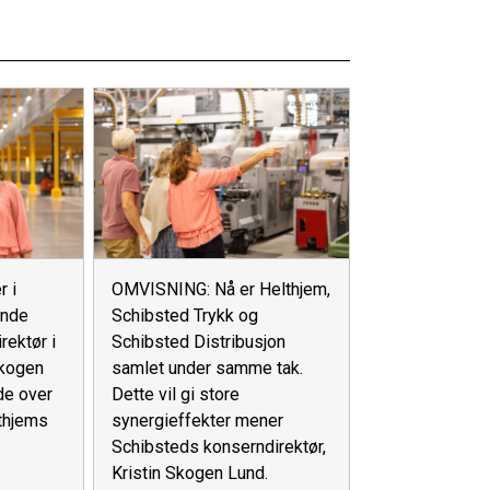
r i
OMVISNING: Nå er Helthjem,
unde
Schibsted Trykk og
rektør i
Schibsted Distribusjon
Skogen
samlet under samme tak.
de over
Dette vil gi store
thjems
synergieffekter mener
Schibsteds konserndirektør,
Kristin Skogen Lund.