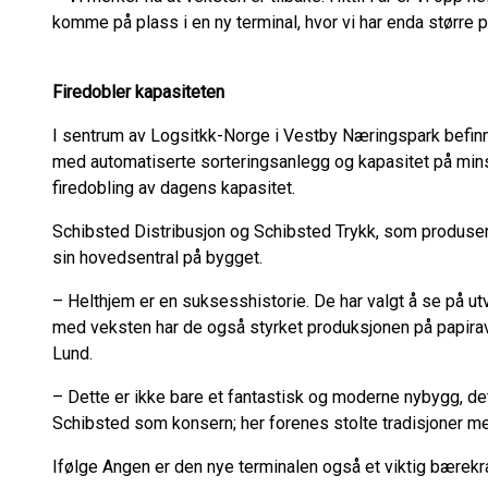
komme på plass i en ny terminal, hvor vi har enda større 
Firedobler kapasiteten
I sentrum av Logsitkk-Norge i Vestby Næringspark befinn
med automatiserte sorteringsanlegg og kapasitet på minst 
firedobling av dagens kapasitet.
Schibsted Distribusjon og Schibsted Trykk, som produser
sin hovedsentral på bygget.
– Helthjem er en suksesshistorie. De har valgt å se på ut
med veksten har de også styrket produksjonen på papira
Lund.
– Dette er ikke bare et fantastisk og moderne nybygg, det
Schibsted som konsern; her forenes stolte tradisjoner m
Ifølge Angen er den nye terminalen også et viktig bærekraf