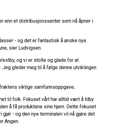
er enn et distribusjonssenter som nå åpner i
asser - og det er fantastisk å ønske nye
ne, sier Ludvigsen.
Vestby, og vi er stolte og glade for at
 Jeg gleder meg til å følge denne utviklingen
kefraktens viktige samfunnsoppgave;
t til folk. Fokuset vårt har alltid vært å tilby
nden å få produktene sine hjem. Dette fokuset
 vi gjør - og den nye terminalen vil nå gjøre det
er Angen.