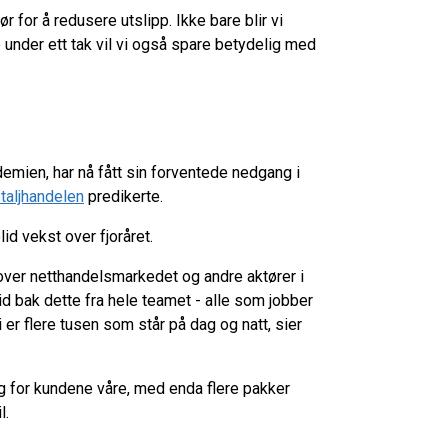
ør for å redusere utslipp. Ikke bare blir vi
under ett tak vil vi også spare betydelig med
mien, har nå fått sin forventede nedgang i
taljhandelen
predikerte.
id vekst over fjoråret.
over netthandelsmarkedet og andre aktører i
eid bak dette fra hele teamet - alle som jobber
 er flere tusen som står på dag og natt, sier
ag for kundene våre, med enda flere pakker
l.