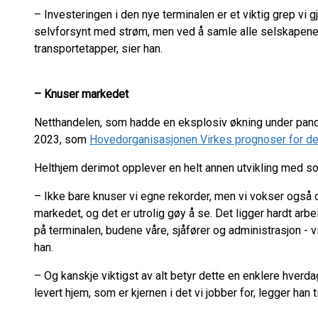
– Investeringen i den nye terminalen er et viktig grep vi gj
selvforsynt med strøm, men ved å samle alle selskapene 
transportetapper, sier han.
–
Knuser markedet
Netthandelen, som hadde en eksplosiv økning under pande
2023, som
Hovedorganisasjonen Virkes prognoser for de
Helthjem derimot opplever en helt annen utvikling med sol
– Ikke bare knuser vi egne rekorder, men vi vokser også 
markedet, og det er utrolig gøy å se. Det ligger hardt arb
på terminalen, budene våre, sjåfører og administrasjon - vi
han.
– Og kanskje viktigst av alt betyr dette en enklere hverd
levert hjem, som er kjernen i det vi jobber for, legger han ti