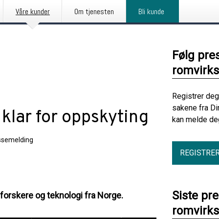
Våre kunder
Om tjenesten
Bli kunde
Følg pre
romvirk
Registrer deg
sakene fra Di
klar for oppskyting
kan melde deg
ssemelding
REGISTRE
Siste pr
 forskere og teknologi fra Norge.
romvirk