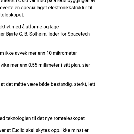
ersitetet i Oslo var med på å lede byggingen av
verte en spesiallaget elektronikkstruktur til
mteleskopet.
 aktivt med å utforme og lage
r Bjarte G. B. Solheim, leder for Spacetech
som ikke avvek mer enn 10 mikrometer.
vvike mer enn 0.55 millimeter i sitt plan, sier
 at det måtte være både bestandig, sterkt, lett
ed teknologien til det nye romteleskopet.
r at Euclid skal skytes opp. Ikke minst er