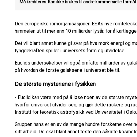
Må krediteres. Kan ikke brukes til andre kommersielle formå
Den europeiske romorganisasjonen ESAs nye romteleskop 
himmelen ut til mer enn 10 milliarder lysår, for å kartlegg
Det vil blant annet kunne gi svar på hva mørk energi og mø
tyngdekraften spiller i universets form og utvidelse.
Euclids undersøkelser vil også omfatte milliarder av galak
på hvordan de første galaksene i universet ble til.
De største mysteriene i fysikken
- Euclid kan være med på å løse noen av de største myste
hvorfor universet utvider seg, og gjør dette raskere og ras
Institutt for teoretisk astrofysikk ved Universitetet i Oslo.
Gruppen hans er en av de mange hundre forskerne over he
sitt arbeid. De skal blant annet teste den såkalte kosmol