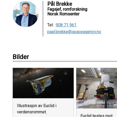
Pål Brekke
Fagsjef, romforskning
Norsk Romsenter
Tel:
908 71 961
paal.brekke@spaceagency.no
Bilder
Illustrasjon av Euclid i
verdensrommet.
Euclid testes mot