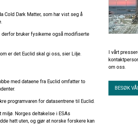
 Cold Dark Matter, som har vist seg å
e.
, derfor bruker fysikerne også modifiserte
I vårt presse
 er det Euclid skal gi oss, sier Lilje.
kontaktperson
om oss.
jobbe med dataene fra Euclid omfatter to
BESØK VÅ
denter.
kre programvaren for datasentrene til Euclid.
t miljø. Norges deltakelse i ESAs
de hatt uten, og gjør at norske forskere kan