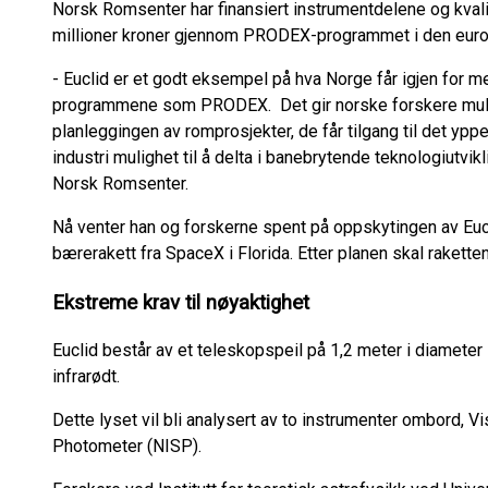
Norsk Romsenter har finansiert instrumentdelene og kval
millioner kroner gjennom PRODEX-programmet i den eur
- Euclid er et godt eksempel på hva Norge får igjen for m
programmene som PRODEX. Det gir norske forskere muligh
planleggingen av romprosjekter, de får tilgang til det ypp
industri mulighet til å delta i banebrytende teknologiutvik
Norsk Romsenter.
Nå venter han og forskerne spent på oppskytingen av Euc
bærerakett fra SpaceX i Florida. Etter planen skal raketten
Ekstreme krav til nøyaktighet
Euclid består av et teleskopspeil på 1,2 meter i diameter
infrarødt.
Dette lyset vil bli analysert av to instrumenter ombord, V
Photometer (NISP).