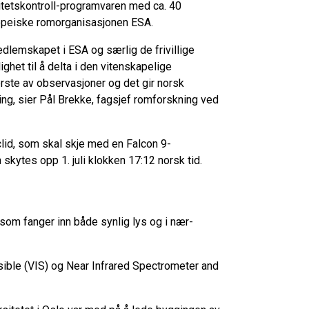
itetskontroll-programvaren med ca. 40
opeiske romorganisasjonen ESA.
edlemskapet i ESA og særlig de frivillige
et til å delta i den vitenskapelige
erste av observasjoner og det gir norsk
ling, sier Pål Brekke, fagsjef romforskning ved
lid, som skal skje med en Falcon 9-
 skytes opp 1. juli klokken 17:12 norsk tid.
 som fanger inn både synlig lys og i nær-
isible (VIS) og Near Infrared Spectrometer and