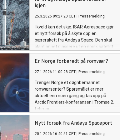
Direktoratet for romvirksomhet.
igjen
25.3.2026 09:27:20 CET
|
Pressemelding
I kveld kan det skje. ISAR Aerospace gjør
et nytt forsøk på å skyte opp en
bærerakett fra Andøya Space. Den skal
blant annet plassere ut en norsk satellitt.
Er Norge forberedt på romvær?
27.1.2026 11:00:28 CET
|
Pressemelding
Trenger Norge et døgnbemannet
romværsenter? Spørsmålet er mer
aktuelt enn noen gang og tas opp på
Arctic Frontiers-konferansen i Tromsø 2.
februar.
Nytt forsøk fra Andøya Spaceport
20.1.2026 16:40:51 CET
|
Pressemelding