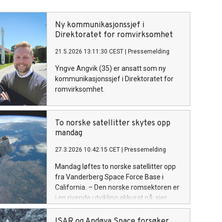
Ny kommunikasjonssjef i
Direktoratet for romvirksomhet
21.5.2026 13:11:30 CEST
|
Pressemelding
Yngve Angvik (35) er ansatt som ny
kommunikasjonssjef i Direktoratet for
romvirksomhet.
To norske satellitter skytes opp
mandag
27.3.2026 10:42:15 CET
|
Pressemelding
Mandag løftes to norske satellitter opp
fra Vanderberg Space Force Base i
California. – Den norske romsektoren er
i en rivende utvikling akkurat nå, sier
Christian Hauglie-Hanssen,
administrerende direktør ved
ISAR og Andøya Space forsøker