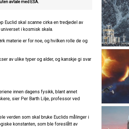
l uten avtale med ESA.
Euclid skal scanne cirka en tredjedel av
e universet i kosmisk skala.
rk materie er for noe, og hvilken rolle de og
ser av ulike typer og alder, og kanskje gi svar
riene innen dagens fysikk, blant annet
kere, sier Per Barth Lilje, professor ved
le verden som skal bruke Euclids målinger i
ogiske konstanten, som ble foreslått av