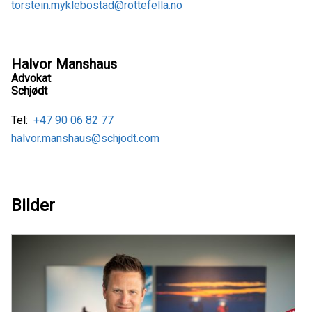
torstein.myklebostad@rottefella.no
Halvor Manshaus
Advokat
Schjødt
Tel:
+47 90 06 82 77
halvor.manshaus@schjodt.com
Bilder