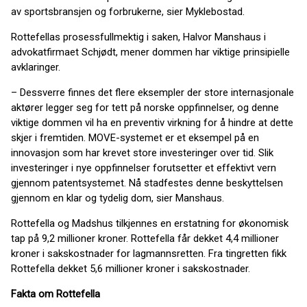
av sportsbransjen og forbrukerne, sier Myklebostad.
Rottefellas prosessfullmektig i saken, Halvor Manshaus i
advokatfirmaet Schjødt, mener dommen har viktige prinsipielle
avklaringer.
– Dessverre finnes det flere eksempler der store internasjonale
aktører legger seg for tett på norske oppfinnelser, og denne
viktige dommen vil ha en preventiv virkning for å hindre at dette
skjer i fremtiden. MOVE-systemet er et eksempel på en
innovasjon som har krevet store investeringer over tid. Slik
investeringer i nye oppfinnelser forutsetter et effektivt vern
gjennom patentsystemet. Nå stadfestes denne beskyttelsen
gjennom en klar og tydelig dom, sier Manshaus.
Rottefella og Madshus tilkjennes en erstatning for økonomisk
tap på 9,2 millioner kroner. Rottefella får dekket 4,4 millioner
kroner i sakskostnader for lagmannsretten. Fra tingretten fikk
Rottefella dekket 5,6 millioner kroner i sakskostnader.
Fakta om Rottefella