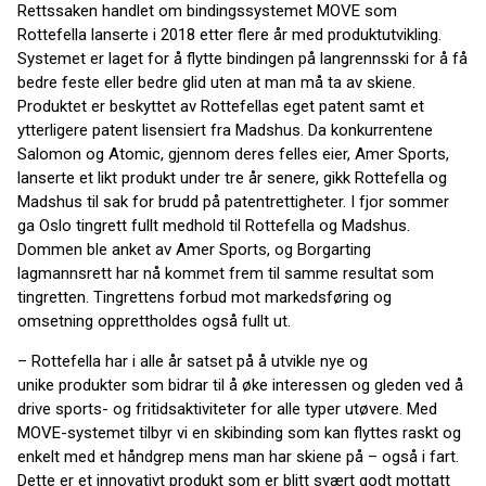
Rettssaken handlet om bindingssystemet MOVE som
Rottefella lanserte i 2018 etter flere år med produktutvikling.
Systemet er laget for å flytte bindingen på langrennsski for å få
bedre feste eller bedre glid uten at man må ta av skiene.
Produktet er beskyttet av Rottefellas eget patent samt et
ytterligere patent lisensiert fra Madshus. Da konkurrentene
Salomon og Atomic, gjennom deres felles eier, Amer Sports,
lanserte et likt produkt under tre år senere, gikk Rottefella og
Madshus til sak for brudd på patentrettigheter. I fjor sommer
ga Oslo tingrett fullt medhold til Rottefella og Madshus.
Dommen ble anket av Amer Sports, og Borgarting
lagmannsrett har nå kommet frem til samme resultat som
tingretten. Tingrettens forbud mot markedsføring og
omsetning opprettholdes også fullt ut.
– Rottefella har i alle år satset på å utvikle nye og
unike produkter som bidrar til å øke interessen og gleden ved å
drive sports- og fritidsaktiviteter for alle typer utøvere. Med
MOVE-systemet tilbyr vi en skibinding som kan flyttes raskt og
enkelt med et håndgrep mens man har skiene på – også i fart.
Dette er et innovativt produkt som er blitt svært godt mottatt