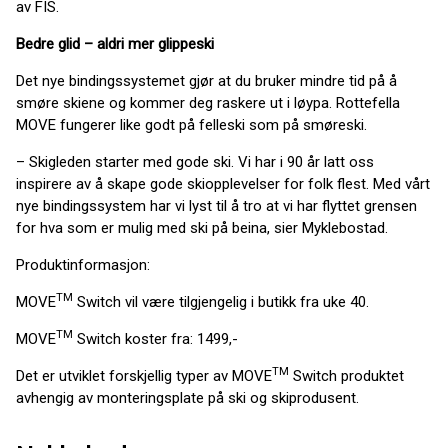
av FIS.
Bedre glid – aldri mer glippeski
Det nye bindingssystemet gjør at du bruker mindre tid på å
smøre skiene og kommer deg raskere ut i løypa. Rottefella
MOVE fungerer like godt på felleski som på smøreski.
– Skigleden starter med gode ski. Vi har i 90 år latt oss
inspirere av å skape gode skiopplevelser for folk flest. Med vårt
nye bindingssystem har vi lyst til å tro at vi har flyttet grensen
for hva som er mulig med ski på beina, sier Myklebostad.
Produktinformasjon:
TM
MOVE
Switch vil være tilgjengelig i butikk fra uke 40.
TM
MOVE
Switch koster fra: 1499,-
TM
Det er utviklet forskjellig typer av MOVE
Switch produktet
avhengig av monteringsplate på ski og skiprodusent.