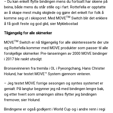
– Du kan enkelt flytte bindingen mens du fortsatt har skiene på
beina, både mens du står stille og i fart. Rottefella er opptatte
av å skape mest mulig skiglede og gjøre det enkelt for folk å
TM
komme seg ut i skisporet. Med MOVE
Switch blir det enklere
å få godt feste og god glid, sier Myklebostad
Tilgjengelig for alle skimerker
TM
MOVE
Switch er nå tilgjengelig for alle skiinteresserte der ute
og Rottefella kommer med MOVE produkter som passer til alle
forskjellige skimerker. Pre-lanseringen av 2000 MOVE bindinger
i 2017 ble raskt utsolgt.
Bronsevinneren fra tremila i OL i Pyeongchang, Hans Christer
Holund, har testet MOVE™ System gjennom vinteren.
– Jeg testet MOVE forrige sesongen og syntes systemet er
genialt. På langtur begynner jeg nå med bindingen lengre bak,
og etter hvert som smøringen slites flytter jeg bindingen
fremover, sier Holund.
Bindingene er også godkjent i World Cup og i andre renn i regi