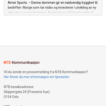
Amer Sports. – Denne dommen gir en nødvendig trygghet til
bedrifter i Norge som tar risiko og investerer i utvikling av ny
teknologi og nye løsninger. Avgjørelsen vil bli lagt merke til,
og står igjen som en viktig seier for alle som satser på
innovasjon.
Vil du sende en pressemelding fra NTB Kommunikasjon?
Her finner du mer informasjon om tjenesten
NTB besøksadresse
Skippergata 24 (Pressens hus)
0154 Oslo