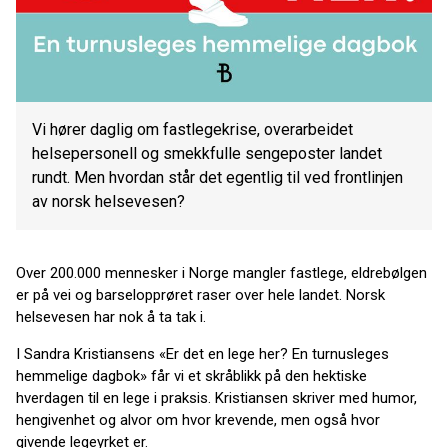
Vi hører daglig om fastlegekrise, overarbeidet
helsepersonell og smekkfulle sengeposter landet
rundt. Men hvordan står det egentlig til ved frontlinjen
av norsk helsevesen?
Over 200.000 mennesker i Norge mangler fastlege, eldrebølgen
er på vei og barselopprøret raser over hele landet. Norsk
helsevesen har nok å ta tak i.
I Sandra Kristiansens «Er det en lege her? En turnusleges
hemmelige dagbok» får vi et skråblikk på den hektiske
hverdagen til en lege i praksis. Kristiansen skriver med humor,
hengivenhet og alvor om hvor krevende, men også hvor
givende legeyrket er.