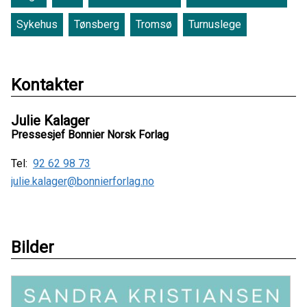
Sykehus
Tønsberg
Tromsø
Turnuslege
Kontakter
Julie Kalager
Pressesjef Bonnier Norsk Forlag
Tel:
92 62 98 73
julie.kalager@bonnierforlag.no
Bilder