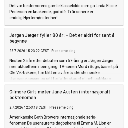
Det var bestemorens gamle klassebilde som ga Linda Eloise
Pedersen en knakende, god idé. Ti år senere er
endelig Hjertemønster her!
Jørgen Jæger fyller 80 år: – Det er aldri for sent å
begynne
28.7.2026 15:23:22 CEST
|
Pressemelding
Nesten 25 år etter debuten som 57-åring er Jørgen Jæger
mer aktuell enn noen gang. TV-serien Mord i Sogn, basert på
Ole Vik-bøkene, har blitt en av årets største norske
dramasuksesser og gitt forfatterskapet et nytt publikum
både i Norge og internasjonalt. Onsdag 29. juli fyller han 80
år.
Gilmore Girls møter Jane Austen i internasjonalt
bokfenomen
2.7.2026 12:53:18 CEST
|
Pressemelding
Amerikanske Beth Browers internasjonale serie-
fenomen De usensurerte dagbøkene til Emma M. Lion er