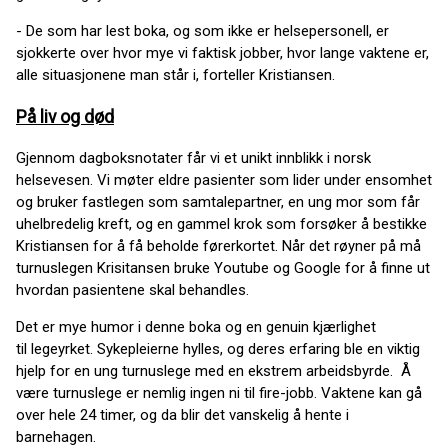
- De som har lest boka, og som ikke er helsepersonell, er
sjokkerte over hvor mye vi faktisk jobber, hvor lange vaktene er,
alle situasjonene man står i, forteller Kristiansen.
På liv og død
Gjennom dagboksnotater får vi et unikt innblikk i norsk
helsevesen. Vi møter eldre pasienter som lider under ensomhet
og bruker fastlegen som samtalepartner, en ung mor som får
uhelbredelig kreft, og en gammel krok som forsøker å bestikke
Kristiansen for å få beholde førerkortet. Når det røyner på må
turnuslegen Krisitansen bruke Youtube og Google for å finne ut
hvordan pasientene skal behandles.
Det er mye humor i denne boka og en genuin kjærlighet
til legeyrket. Sykepleierne hylles, og deres erfaring ble en viktig
hjelp for en ung turnuslege med en ekstrem arbeidsbyrde. Å
være turnuslege er nemlig ingen ni til fire-jobb. Vaktene kan gå
over hele 24 timer, og da blir det vanskelig å hente i
barnehagen.