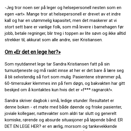
-Jeg tror noen ser på leger og helsepersonell nesten som en
egen «art». Mange tror at helsepersonell er drevet av et indre
kall og har en utømmelig kapasitet, men det maskerer at vi
stort sett bare er vanlige folk, som må levere i barnehagen før
jobb, betale regninger, blir treg i toppen av lite søvn og ikke alltid
strekker til, akkurat som alle andre, sier Kristiansen.
Om «Er det en lege her?»
Som nyutdannet lege tar Sandra Kristiansen fatt på sin
turnustjeneste og må raskt innse at her er det bare å lære seg
å bli selvstendig så fort som mulig. Pasientene strømmer på,
60-timersuker klemmes inn på fem døgn, og bakvakten har gitt
beskjed om å kontaktes kun hvis det er «f*** ragnarok!».
Sandra skriver dagbok i små, ledige stunder. Resultatet er
denne boken - et møte med både døende og friske pasienter,
joviale kollegaer, nattevakter som aldri tar slutt og generelt
komiske, rørende og absurde situasjoner på løpende bånd. ER
DET EN LEGE HER? er en ærlig, morsom og tankevekkende