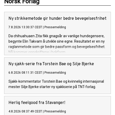
Norsk Forlag
Ny strikkemetode gir hunder bedre bevegelsesfrihet
7.8.2026 13:30:37 CEST
|
Pressemelding
Da chihuahuaen Zita fikk gnagsår av vanlige hundegensere,
begynte Elin Takvam å utvikle sine egne. Resultatet er en ny
raglanmetode som gir bedre passform og bevegelsesfrihet.
Nå kommer oppskriftene i bokform.
Ny sjakk-serie fra Torstein Bae og Silje Bjerke
6.8.2026 08:11:31 CEST
|
Pressemelding
Sjakk-kommentator Torstein Bae og kvinnelig internasjonal
mester Silje Bjerke starter ny sjakkserie på TNT-forlag.
Herlig feelgood fra Stavanger!
4.8.2026 08:37:49 CEST
|
Pressemelding