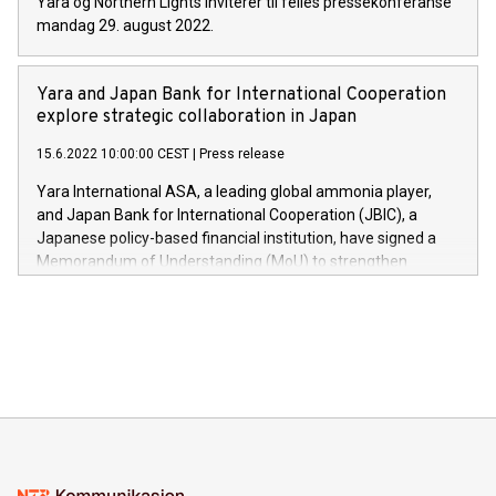
Yara og Northern Lights inviterer til felles pressekonferanse
mandag 29. august 2022.
Yara and Japan Bank for International Cooperation
explore strategic collaboration in Japan
15.6.2022 10:00:00 CEST
|
Press release
Yara International ASA, a leading global ammonia player,
and Japan Bank for International Cooperation (JBIC), a
Japanese policy-based financial institution, have signed a
Memorandum of Understanding (MoU) to strengthen
cooperation in the field of clean ammonia to support
Japanese companies’ business development toward the
realization of a decarbonized society.