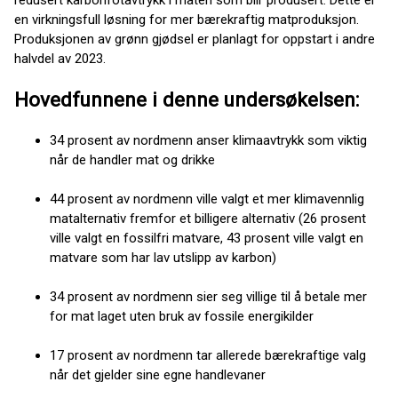
redusert karbonfotavtrykk i maten som blir produsert. Dette er
en virkningsfull løsning for mer bærekraftig matproduksjon.
Produksjonen av grønn gjødsel er planlagt for oppstart i andre
halvdel av 2023.
Hovedfunnene i denne undersøkelsen:
34 prosent av nordmenn anser klimaavtrykk som viktig
når de handler mat og drikke
44 prosent av nordmenn ville valgt et mer klimavennlig
matalternativ fremfor et billigere alternativ (26 prosent
ville valgt en fossilfri matvare, 43 prosent ville valgt en
matvare som har lav utslipp av karbon)
34 prosent av nordmenn sier seg villige til å betale mer
for mat laget uten bruk av fossile energikilder
17 prosent av nordmenn tar allerede bærekraftige valg
når det gjelder sine egne handlevaner