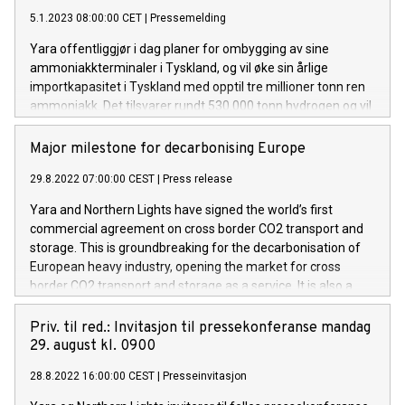
5.1.2023 08:00:00 CET
|
Pressemelding
Yara offentliggjør i dag planer for ombygging av sine
ammoniakkterminaler i Tyskland, og vil øke sin årlige
importkapasitet i Tyskland med opptil tre millioner tonn ren
ammoniakk. Det tilsvarer rundt 530.000 tonn hydrogen og vil
bidra til å sette fart på utviklingen av hydrogenøkonomien i
Tyskland.
Major milestone for decarbonising Europe
29.8.2022 07:00:00 CEST
|
Press release
Yara and Northern Lights have signed the world’s first
commercial agreement on cross border CO2 transport and
storage. This is groundbreaking for the decarbonisation of
European heavy industry, opening the market for cross
border CO2 transport and storage as a service. It is also a
major milestone towards achieving Yara’s own net zero
targets.
Priv. til red.: Invitasjon til pressekonferanse mandag
29. august kl. 0900
28.8.2022 16:00:00 CEST
|
Presseinvitasjon