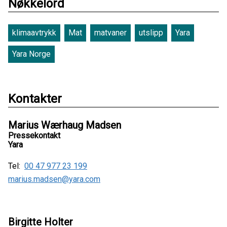
Nøkkelord
klimaavtrykk
Mat
matvaner
utslipp
Yara
Yara Norge
Kontakter
Marius Wærhaug Madsen
Pressekontakt
Yara
Tel:
00 47 977 23 199
marius.madsen@yara.com
Birgitte Holter