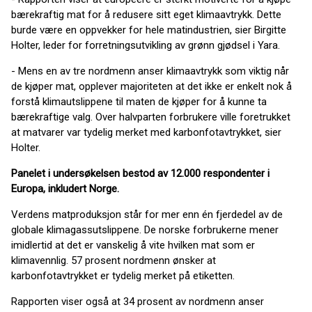
bærekraftig mat for å redusere sitt eget klimaavtrykk. Dette
burde være en oppvekker for hele matindustrien, sier Birgitte
Holter, leder for forretningsutvikling av grønn gjødsel i Yara.
- Mens en av tre nordmenn anser klimaavtrykk som viktig når
de kjøper mat, opplever majoriteten at det ikke er enkelt nok å
forstå klimautslippene til maten de kjøper for å kunne ta
bærekraftige valg. Over halvparten forbrukere ville foretrukket
at matvarer var tydelig merket med karbonfotavtrykket, sier
Holter.
Panelet i undersøkelsen bestod av 12.000 respondenter i
Europa, inkludert Norge.
Verdens matproduksjon står for mer enn én fjerdedel av de
globale klimagassutslippene. De norske forbrukerne mener
imidlertid at det er vanskelig å vite hvilken mat som er
klimavennlig. 57 prosent nordmenn ønsker at
karbonfotavtrykket er tydelig merket på etiketten.
Rapporten viser også at 34 prosent av nordmenn anser