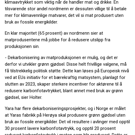
klimaavtrykket som viktig når de handler mat og drikke. En
tilsvarende stor andel nordmenn er dessuten villige til å betale
mer for klimavennlige matvarer, det vil si mat produsert uten
bruk av fossile energikilder.
En klar majoritet (65 prosent) av nordmenn sier at
matprodusentene må jobbe for å redusere utslipp fra
produksjonen sin.
- Dekarbonisering av matproduksjonen er mulig, og det er
derfor vi utvikler grønn gjødsel. Disse helt frivillige valgene, må
få tilstrekkelig politisk støtte. Dette kan løses på Europeisk nivå
ved at EUs initiativ for et bærekraftig matsystem, planlagt for
slutten av 2023, skaper sterkere incentiver for aktørene til å
redusere karbonfotavtrykket, blant annet med bruk av grønn
gjødsel, sier Holter.
Yara har flere dekarboniseringsprosjekter, og i Norge er målet
at Yaras fabrikk på Herøya skal produsere grønn gjødsel uten
bruk av fossile energikilder. Det vil resultere i avlinger med opptil
30 prosent lavere karbonfotavtrykk, og opptil 20 prosent