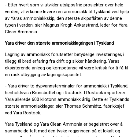
- Etter hvert som vi utvikler utslippsfrie prosjekter over hele
verden, vil vi kunne levere ren ammoniakk til Tyskland ved hjelp
av Yaras ammoniakkskip, den største skipsflåten av denne
typen i verden, sier Magnus Krogh Ankarstrand, leder for Yara
Clean Ammonia.
Yara driver den største ammoniakklagringen i Tyskland
Lagring av ammoniakk forutsetter betydelige investeringer, i
tillegg til bred erfaring fra drift og sikker håndtering. Yaras
eksisterende anlegg og kompetanse vil være kritisk for å få til
en rask utbygging av lagringskapasitet.
- Yara driver to dypvannsterminaler for ammoniakk i Tyskland,
henholdsvis i Brunsbüttel og i Rostock. I Rostock importerer
Yara allerede 600 kilotonn ammoniakk årlig. Dette er Tysklands
største ammoniakklager, sier Thomas Schmidtz, fabrikksjef
ved Yara Rostock.
Yara Tyskland og Yara Clean Ammonia er begeistret over å
samarbeide tett med den tyske regjeringen på et lokalt og