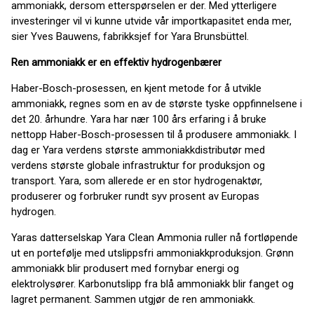
ammoniakk, dersom etterspørselen er der. Med ytterligere
investeringer vil vi kunne utvide vår importkapasitet enda mer,
sier Yves Bauwens, fabrikksjef for Yara Brunsbüttel.
Ren ammoniakk er en effektiv hydrogenbærer
Haber-Bosch-prosessen, en kjent metode for å utvikle
ammoniakk, regnes som en av de største tyske oppfinnelsene i
det 20. århundre. Yara har nær 100 års erfaring i å bruke
nettopp Haber-Bosch-prosessen til å produsere ammoniakk. I
dag er Yara verdens største ammoniakkdistributør med
verdens største globale infrastruktur for produksjon og
transport. Yara, som allerede er en stor hydrogenaktør,
produserer og forbruker rundt syv prosent av Europas
hydrogen.
Yaras datterselskap Yara Clean Ammonia ruller nå fortløpende
ut en portefølje med utslippsfri ammoniakkproduksjon. Grønn
ammoniakk blir produsert med fornybar energi og
elektrolysører. Karbonutslipp fra blå ammoniakk blir fanget og
lagret permanent. Sammen utgjør de ren ammoniakk.