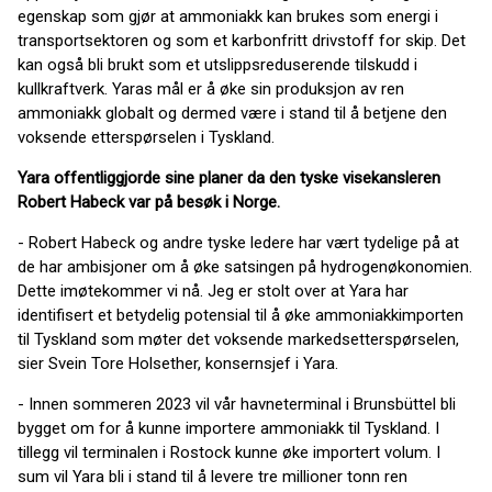
egenskap som gjør at ammoniakk kan brukes som energi i
transportsektoren og som et karbonfritt drivstoff for skip. Det
kan også bli brukt som et utslippsreduserende tilskudd i
kullkraftverk. Yaras mål er å øke sin produksjon av ren
ammoniakk globalt og dermed være i stand til å betjene den
voksende etterspørselen i Tyskland.
Yara offentliggjorde sine planer da den tyske visekansleren
Robert Habeck var på besøk i Norge.
- Robert Habeck og andre tyske ledere har vært tydelige på at
de har ambisjoner om å øke satsingen på hydrogenøkonomien.
Dette imøtekommer vi nå. Jeg er stolt over at Yara har
identifisert et betydelig potensial til å øke ammoniakkimporten
til Tyskland som møter det voksende markedsetterspørselen,
sier Svein Tore Holsether, konsernsjef i Yara.
- Innen sommeren 2023 vil vår havneterminal i Brunsbüttel bli
bygget om for å kunne importere ammoniakk til Tyskland. I
tillegg vil terminalen i Rostock kunne øke importert volum. I
sum vil Yara bli i stand til å levere tre millioner tonn ren