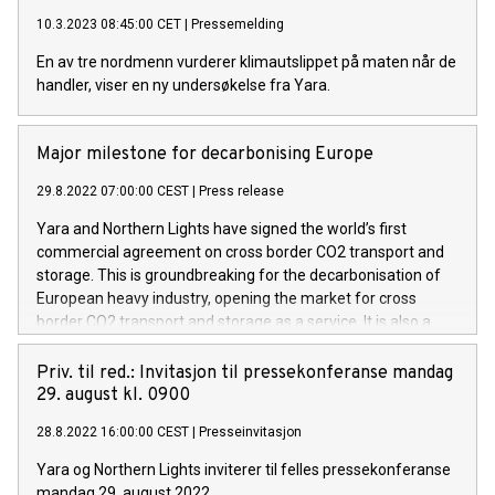
10.3.2023 08:45:00 CET
|
Pressemelding
En av tre nordmenn vurderer klimautslippet på maten når de
handler, viser en ny undersøkelse fra Yara.
Major milestone for decarbonising Europe
29.8.2022 07:00:00 CEST
|
Press release
Yara and Northern Lights have signed the world’s first
commercial agreement on cross border CO2 transport and
storage. This is groundbreaking for the decarbonisation of
European heavy industry, opening the market for cross
border CO2 transport and storage as a service. It is also a
major milestone towards achieving Yara’s own net zero
targets.
Priv. til red.: Invitasjon til pressekonferanse mandag
29. august kl. 0900
28.8.2022 16:00:00 CEST
|
Presseinvitasjon
Yara og Northern Lights inviterer til felles pressekonferanse
mandag 29. august 2022.