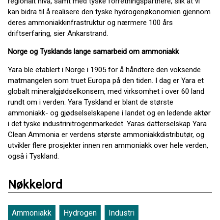
regionalt nivå, samt med tyske forretningspartnere, slik at vi
kan bidra til å realisere den tyske hydrogenøkonomien gjennom
deres ammoniakkinfrastruktur og nærmere 100 års
driftserfaring, sier Ankarstrand.
Norge og Tysklands lange samarbeid om ammoniakk
Yara ble etablert i Norge i 1905 for å håndtere den voksende
matmangelen som truet Europa på den tiden. I dag er Yara et
globalt mineralgjødselkonsern, med virksomhet i over 60 land
rundt om i verden. Yara Tyskland er blant de største
ammoniakk- og gjødselselskapene i landet og en ledende aktør
i det tyske industrinitrogenmarkedet. Yaras datterselskap Yara
Clean Ammonia er verdens største ammoniakkdistributør, og
utvikler flere prosjekter innen ren ammoniakk over hele verden,
også i Tyskland.
Nøkkelord
Ammoniakk
Hydrogen
Industri