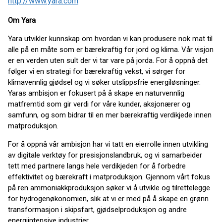
http://www.yara.com
Om Yara
Yara utvikler kunnskap om hvordan vi kan produsere nok mat til
alle på en måte som er bærekraftig for jord og klima. Vår visjon
er en verden uten sult der vi tar vare på jorda. For å oppnå det
følger vi en strategi for bærekraftig vekst, vi sørger for
klimavennlig gjødsel og vi søker utslippsfrie energiløsninger.
Yaras ambisjon er fokusert på å skape en naturvennlig
matfremtid som gir verdi for våre kunder, aksjonærer og
samfunn, og som bidrar til en mer bærekraftig verdikjede innen
matproduksjon.
For å oppnå vår ambisjon har vi tatt en eierrolle innen utvikling
av digitale verktøy for presisjonslandbruk, og vi samarbeider
tett med partnere langs hele verdikjeden for å forbedre
effektivitet og bærekraft i matproduksjon. Gjennom vårt fokus
på ren ammoniakkproduksjon søker vi å utvikle og tilrettelegge
for hydrogenøkonomien, slik at vi er med på å skape en grønn
transformasjon i skipsfart, gjødselproduksjon og andre
energiintensive industrier.