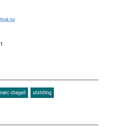
hok.no
21
marc chagall
utstilling