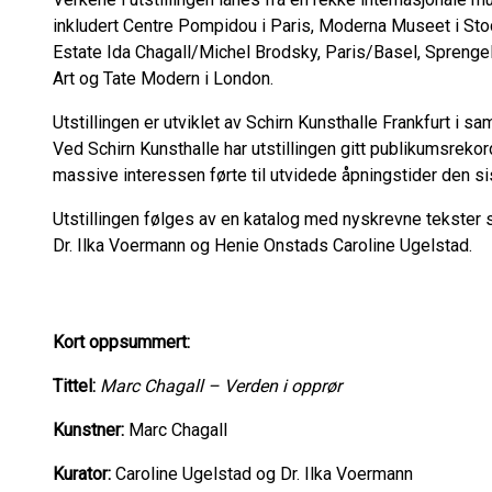
inkludert
Centre Pompidou
i Paris, Moderna Museet i St
Estate
Ida Chagall/Michel
Brodsky
, Paris/Basel,
Sprenge
Art
og Tate
Modern
i London
.
Utstillingen er utviklet av Schirn Kunsthalle Frankfurt i
Ved Schirn Kunsthalle har utstillingen gitt publikumsre
massive interessen førte til utvidede åpningstider den si
Utstillingen følges av en katalog med nyskrevne tekster
s
Dr.
Ilka
Voermann
og Henie Onstads Caroline Ugelstad.
Kort oppsummert:
Tittel:
Marc Chagall – Verden i opprør
Kunstner:
Marc Chagall
Kurator:
Caroline Ugelstad
og Dr.
Ilka
Voermann