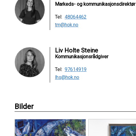
Markeds- og kommunikasjonsdirektør
Tel:
48064462
tm@hok.no
Liv Holte Steine
Kommunikasjonsrådgiver
Tel:
97614919
lhs@hok.no
Bilder