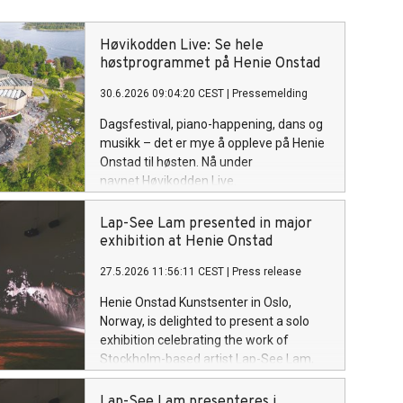
Høvikodden Live: Se hele
høstprogrammet på Henie Onstad
30.6.2026 09:04:20 CEST
|
Pressemelding
Dagsfestival, piano-happening, dans og
musikk – det er mye å oppleve på Henie
Onstad til høsten. Nå under
navnet Høvikodden Live.
Lap-See Lam presented in major
exhibition at Henie Onstad
27.5.2026 11:56:11 CEST
|
Press release
Henie Onstad Kunstsenter in Oslo,
Norway, is delighted to present a solo
exhibition celebrating the work of
Stockholm-based artist Lap-See Lam,
the fourth recipient of The Lise
Wilhelmsen Art Award. The exhibition
Lap-See Lam presenteres i