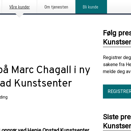
Våre kunder
Om tjenesten
Bli kunde
Følg pre
Kunstsen
Registrer deg
sakene fra He
 på Marc Chagall i ny
melde deg av 
tad Kunstsenter
REGISTRE
ding
Siste pr
Kunstsen
 i opprør ved Henie Onstad Kunstsenter.