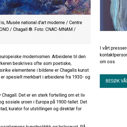
is, Musée national d’art moderne / Centre
© BONO / Chagall ®. Foto: CNAC-MNAM /
I vårt presse
kontaktperson
n europeiske modernismen.
Arbeidene til den
om oss.
rkeren beskrives ofte som poetiske,
sirike
elementene i bildene er Chagalls kunst
te er spesielt merkbart i arbeidene fra 1930- og
BESØK VÅ
v Chagall
. Det er en sterk fortelling om et liv
og sosiale uroen i Europa på 1900-tallet.
Det
ad, kurator for utstillingen og direktør for
lsosialismens kunstpolitikk og holocaust. På