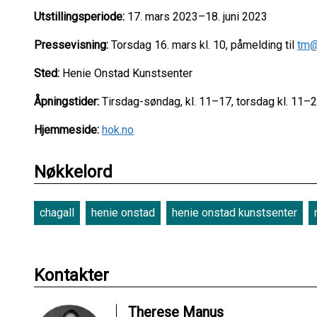
Utstillingsperiode:
17. mars 202
3
–1
8
.
juni
2023
Pressevisning:
Torsdag 16. mars kl. 10, påmelding til
tm@
Sted:
Henie Onstad Kunstsenter
Åpningstider:
Tirsdag-søndag, kl. 11–17, torsdag kl. 11–
Hjemmeside:
hok.no
Nøkkelord
chagall
henie onstad
henie onstad kunstsenter
Kontakter
Therese Manus