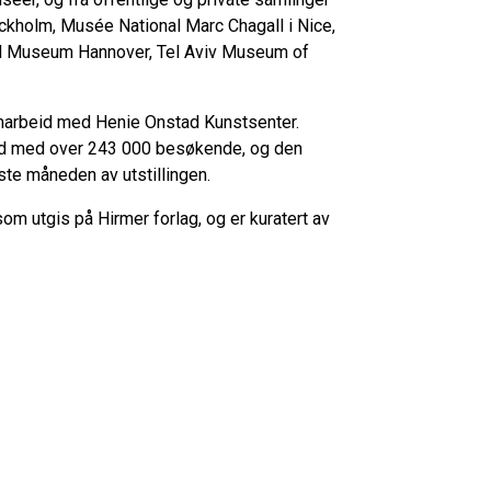
ockholm,
Musée
National Marc Chagall i Nice,
l
Museum Hannover
, Tel Aviv Museum
of
 samarbeid med Henie Onstad Kunstsenter.
kord med over 243 000 besøkende, og den
ste måneden av utstillingen.
om utgis på
Hirmer
forlag
, og er
kuratert
av