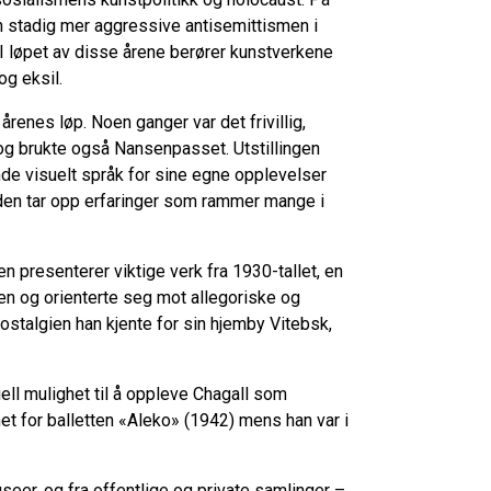
 stadig mer aggressive antisemittismen i
I løpet av disse årene berører kunstverkene
og eksil.
årenes løp. Noen ganger var det frivillig,
og bruk
te
også
Nansenpasset. Utstillingen
nde visuelt språk for sine egne opplevelser
 den
tar opp erfarin
ger som rammer mange i
en presenterer viktige verk fra 1930-tallet, en
en og orienterte seg mot allegoriske og
ostalgien han kjente for sin hjemby Vitebsk,
ell mulighet til å oppleve Chagall som
 for balletten «
Aleko»
(1942) mens han var i
seer, og fra offentlige og private samlinger
–