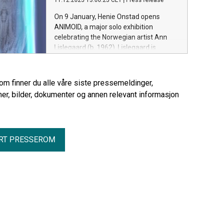
11.12.2025 13:00:25 CET
|
Press release
On 9 January, Henie Onstad opens
ANIMOID, a major solo exhibition
celebrating the Norwegian artist Ann
Lislegaard (b. 1962). Lislegaard is
regarded as a pioneer in feminist
futurism and in the use of digital
technology and 3D animation in art.
rom finner du alle våre siste pressemeldinger,
Through eleven key works from the past
er, bilder, dokumenter og annen relevant informasjon
thirty years, the exhibition presents a
deeply experimental artistic practice.
RT PRESSEROM