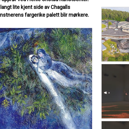
langt lite kjent side av Chagalls
unstnerens fargerike palett blir mørkere.