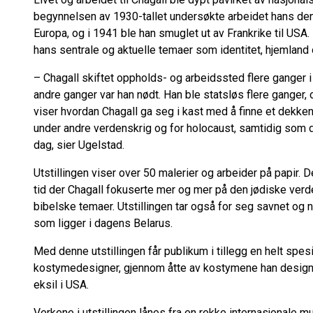
begynnelsen av 1930-tallet undersøkte arbeidet hans den
Europa, og i 1941
ble han smuglet ut av Frankrike til USA.
hans sentrale og aktuelle temaer som identitet, hjemland 
–
Chagall skiftet oppholds- og arbeidssted flere ganger i 
andre ganger var han nødt. Han
ble statsløs flere ganger, 
viser
hvordan
Chagall ga seg i kast med å finne et dekke
under andre verdenskrig og for holocaust
, samtidig som
dag, sier Ugelstad.
Utstillingen viser over
50
malerier
og
arbeider på papir
. D
tid der Chagall fokuserte mer og mer på den jødiske verd
bibelske temaer. Utstillingen
tar også for seg savnet og n
som ligger i dagens Belarus.
Med denne utstillingen får
publikum
i tillegg
en helt spesi
kostymedesigner, gjennom åtte av kostymene han designet
eksil i USA.
V
erkene
i utstillingen
lånes fra
en rekke internasjonale mu