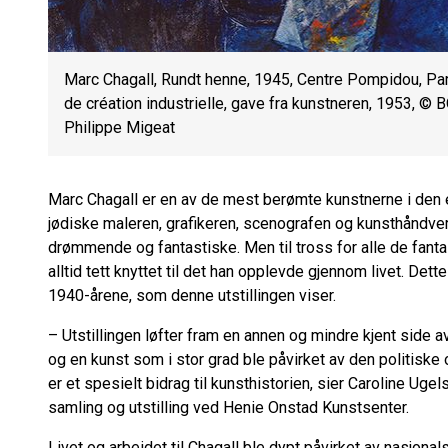
Marc Chagall, Rundt henne, 1945, Centre Pompidou, Par
de création industrielle, gave fra kunstneren, 1953, 
Philippe Migeat
Marc Chagall
er en av de mest berømte kunstnerne i de
jødiske maleren, grafikeren, scenografen og kunsthåndve
drømmende og fantastiske.
Men t
il tross for alle de
fanta
alltid tett knyttet til det han opplevde gjennom livet. Det
1940-årene, som denne utstillingen viser.
–
Utstillingen løfter fram en annen og mindre kjent side a
og en kunst som i stor grad ble påvirket av
den
politiske 
er et spesielt bidrag til kunsthistorien,
sier Caroline Ugelst
samling og utstilling ved Henie Onstad Kunstsenter.
Livet og arbeidet til Chagall ble dypt påvirket av nasjona