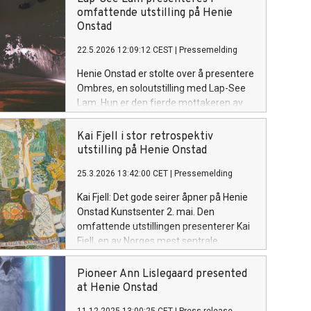
Ombres showcases significant works
omfattende utstilling på Henie
from the artist’s career alongside new
Onstad
sculptures in the largest presentation of
22.5.2026 12:09:12 CEST
|
Pressemelding
her work to date.
Henie Onstad er stolte over å presentere
Ombres, en soloutstilling med Lap-See
Lam. Hun er den fjerde mottakeren av
Lise Wilhelmsen Art Award, som er en av
verdens mest betydningsfulle
Kai Fjell i stor retrospektiv
kunstpriser. Ombres åpner 11. juni og er
utstilling på Henie Onstad
den største presentasjonen av Lams
25.3.2026 13:42:00 CET
|
Pressemelding
kunstnerskap til nå, med sentrale verk
fra karrieren og nye glasskulpturer laget
Kai Fjell: Det gode seirer åpner på Henie
spesielt for denne utstillingen.
Onstad Kunstsenter 2. mai. Den
omfattende utstillingen presenterer Kai
Fjell, en av Norges mest sentrale
modernister, og viser bredden i et rikt
kunstnerskap som spenner fra maleri og
Pioneer Ann Lislegaard presented
tegning til scenografi og kunst i
at Henie Onstad
offentlige rom.