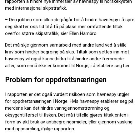
rapporten å hindre nye innførsler av havnespy til norskekysten
med internasjonal skipstrafikk.
– Den jobben som allerede pågår for å hindre havnespy i å spre
seg skaffer oss tid til å få på plass mer omfattende tiltak
overfor større skipstrafikk, sier Ellen Hambro.
Det må skje gjennom samarbeid med andre land ved å stille
krav som hindrer begroing på skip. Tiltak som settes inn mot
havnespy vil også kunne bidra til å hindre andre fremmede
arter, som ennå ikke er kommet til Norge, i å etablere seg her.
Problem for oppdrettsnæringen
I rapporten er det også vurdert risikoen som havnespy utgjør
for oppdrettsnæringen i Norge. Hvis havnespy etablerer seg på
merdene kan det hindre vanngjennomstrømning og
oksygentilførsel til fisken. Det må i tilfelle gjøres tiltak enten i
form av økt bruk av antibegroingsmidler, eller gjennom vasking
med oppsamling, ifølge rapporten.