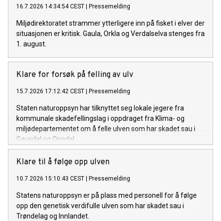
16.7.2026 14:34:54 CEST
|
Pressemelding
Miljødirektoratet strammer ytterligere inn på fisket i elver der
situasjonen er kritisk. Gaula, Orkla og Verdalselva stenges fra
1. august.
Klare for forsøk på felling av ulv
15.7.2026 17:12:42 CEST
|
Pressemelding
Staten naturoppsyn har tilknyttet seg lokale jegere fra
kommunale skadefellingslag i oppdraget fra Klima- og
miljødepartementet om å felle ulven som har skadet sau i
Gausdal og Oppdal.
Klare til å følge opp ulven
10.7.2026 15:10:43 CEST
|
Pressemelding
Statens naturoppsyn er på plass med personell for å følge
opp den genetisk verdifulle ulven som har skadet sau i
Trøndelag og Innlandet.