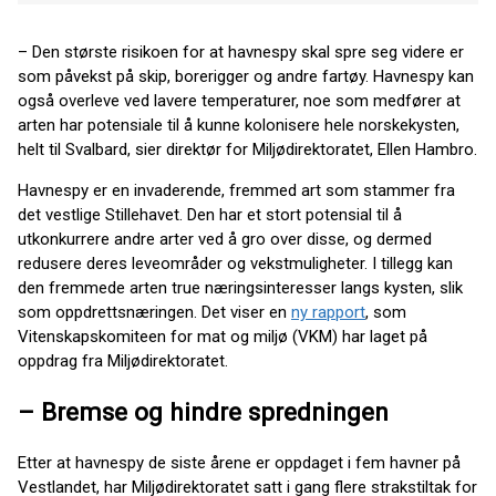
– Den største risikoen for at havnespy skal spre seg videre er
som påvekst på skip, borerigger og andre fartøy. Havnespy kan
også overleve ved lavere temperaturer, noe som medfører at
arten har potensiale til å kunne kolonisere hele norskekysten,
helt til Svalbard, sier direktør for Miljødirektoratet, Ellen Hambro.
Havnespy er en invaderende, fremmed art som stammer fra
det vestlige Stillehavet. Den har et stort potensial til å
utkonkurrere andre arter ved å gro over disse, og dermed
redusere deres leveområder og vekstmuligheter. I tillegg kan
den fremmede arten true næringsinteresser langs kysten, slik
som oppdrettsnæringen. Det viser en
ny rapport
, som
Vitenskapskomiteen for mat og miljø (VKM) har laget på
oppdrag fra Miljødirektoratet.
–
Bremse og hindre spredningen
Etter at havnespy de siste årene er oppdaget i fem havner på
Vestlandet, har Miljødirektoratet satt i gang flere strakstiltak for