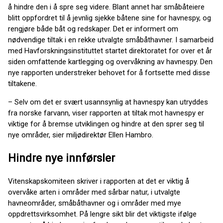
å hindre den i å spre seg videre. Blant annet har småbåteiere
blitt oppfordret til å jevnlig sjekke båtene sine for havnespy, og
rengjøre både båt og redskaper. Det er informert om
nødvendige tiltak i en rekke utvalgte småbåthavner. I samarbeid
med Havforskningsinstituttet startet direktoratet for over et år
siden omfattende kartlegging og overvåkning av havnespy. Den
nye rapporten understreker behovet for å fortsette med disse
tiltakene.
– Selv om det er svært usannsynlig at havnespy kan utryddes
fra norske farvann, viser rapporten at tiltak mot havnespy er
viktige for å bremse utviklingen og hindre at den sprer seg til
nye områder, sier miljødirektør Ellen Hambro.
Hindre nye innførsler
Vitenskapskomiteen skriver i rapporten at det er viktig å
overvåke arten i områder med sårbar natur, i utvalgte
havneområder, småbåthavner og i områder med mye
oppdrettsvirksomhet. På lengre sikt blir det viktigste ifølge