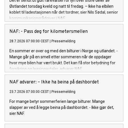
Det er sendt ut gult farevarsel for lyn over store deler av
Østlandet torsdag kveld og natt til fredag. – Ikke ha elbilen
koblet til ladestasjonen når det tordner, sier Nils Sødal, senior
kommunikasjonsrådgiver i NAF.
NAF: - Pass deg for kilometersmellen
28.7.2026 07:00:00 CEST
|
Pressemelding
En sommer er over og med den bilturer i Norge og utlandet. -
Mange går på en smell etter sommeren når de oppdager
hvor mye bilen har vært brukt. Det kan få stor betydning for
forsikring og leasingavtaler, advarer NAF.
NAF advarer: – Ikke ha beina på dashbordet
23.7.2026 07:00:00 CEST
|
Pressemelding
For mange betyr sommerferien lange bilturer. Mange
slapper av ved å legge beina på dashbordet. - Ikke gjør det,
sier NAF.