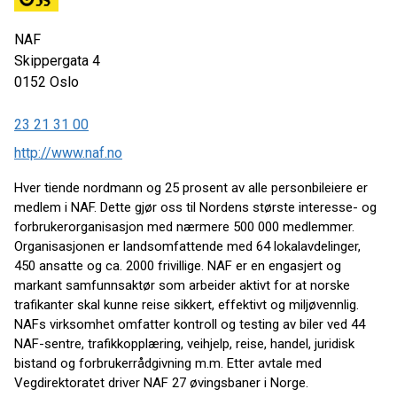
NAF
Skippergata 4
0152
Oslo
23 21 31 00
http://www.naf.no
Hver tiende nordmann og 25 prosent av alle personbileiere er
medlem i NAF. Dette gjør oss til Nordens største interesse- og
forbrukerorganisasjon med nærmere 500 000 medlemmer.
Organisasjonen er landsomfattende med 64 lokalavdelinger,
450 ansatte og ca. 2000 frivillige. NAF er en engasjert og
markant samfunnsaktør som arbeider aktivt for at norske
trafikanter skal kunne reise sikkert, effektivt og miljøvennlig.
NAFs virksomhet omfatter kontroll og testing av biler ved 44
NAF-sentre, trafikkopplæring, veihjelp, reise, handel, juridisk
bistand og forbrukerrådgivning m.m. Etter avtale med
Vegdirektoratet driver NAF 27 øvingsbaner i Norge.