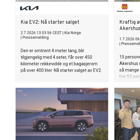
Kia EV2: Nå starter salget
Kraftig ø
Akershu
2.7.2026 13:03:56 CEST
|
Kia Norge
|
Pressemelding
1.7.2026 06
|
Pressemel
Den er omtrent 4 meter lang, blir
15 persone
tilgjengelig med 4 seter, får over 450
Akershus s
kilometer rekkevidde og et bagasjerom
så mange s
på over 400 liter. Nå starter salget av EV2.
har 52 pe
hittil i år,
mange nor
sommerens