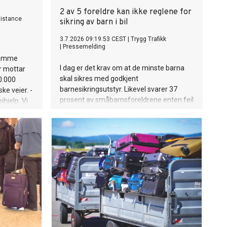
2 av 5 foreldre kan ikke reglene for
sistance
sikring av barn i bil
3.7.2026 09:19:53 CEST
|
Trygg Trafikk
|
Pressemelding
samme
I dag er det krav om at de minste barna
r mottar
skal sikres med godkjent
0.000
barnesikringsutstyr. Likevel svarer 37
ke veier. -
prosent av småbarnsforeldrene enten feil
ihjelp. Vi
eller at de ikke vet hva loven sier.
dringene
ier Mette
r markerer
jennom syv
selskapet
sk skaper