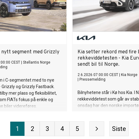
 i nytt segment med Grizzly
Kia setter rekord med fire b
rekkeviddetesten - Kia Eur
:00:00 CEST
|
Stellantis Norge
sendt bil til Norge.
ding
2.6.2026 07:00:00 CEST
|
Kia Norge
|
Pressemelding
nn i C-segmentet med to nye
 Grizzly og Grizzly Fastback.
Bilnyhetene står i Kø hos Kia. I 
tilby mer plass og fleksibilitet,
rekkeviddetest som går av stab
om FIATs fokus på enkle og
onsdag har den norske import
ge biler videreføres.
hele 4 biler i veldig ulike størrels
rekord for Kia og en av bilene s
sitt Europeiske hovedkontor til
1
2
3
4
5
Siste
for denne ene testen.