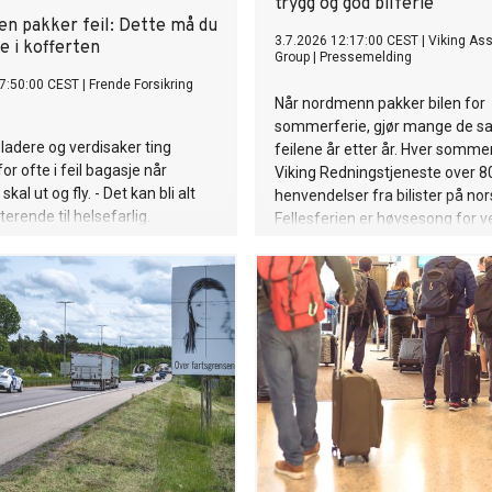
trygg og god bilferie
en pakker feil: Dette må du
3.7.2026 12:17:00 CEST
|
Viking As
ge i kofferten
Group
|
Pressemelding
7:50:00 CEST
|
Frende Forsikring
Når nordmenn pakker bilen for
sommerferie, gjør mange de 
 ladere og verdisaker ting
feilene år etter år. Hver somme
or ofte i feil bagasje når
Viking Redningstjeneste over 8
al ut og fly. - Det kan bli alt
henvendelser fra bilister på nors
terende til helsefarlig.
Fellesferien er høysesong for ve
ser mange av de samme utfor
gå igjen hver eneste sommer, s
Syrstad, Group CNO i Viking. I å
Viking 70 år på norske veier. G
tiår med redningsoppdrag har 
fått unik innsikt i hva som fakti
problemer for feriebilistene.