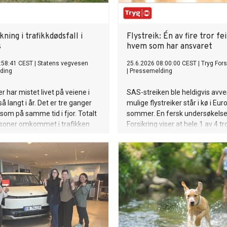
kning i trafikkdødsfall i
Flystreik: Én av fire tror fe
s
hvem som har ansvaret
:58:41 CEST
|
Statens vegvesen
25.6.2026 08:00:00 CEST
|
Tryg Fors
ding
|
Pressemelding
r har mistet livet på veiene i
SAS-streiken ble heldigvis avv
å langt i år. Det er tre ganger
mulige flystreiker står i kø i Eur
om på samme tid i fjor. Totalt
sommer. En fersk undersøkelse
rsoner omkommet i trafikken
Forsikring viser at hele 1 av 4 tr
 10 av dem i juni. Samtidig står
reiseforsikringen dekker flystre
dmenn foran en av
Reiseforsikringen er et viktig 
 store utfartshelger.
men det er flyselskapet som ha
om du blir rammet av streik, me