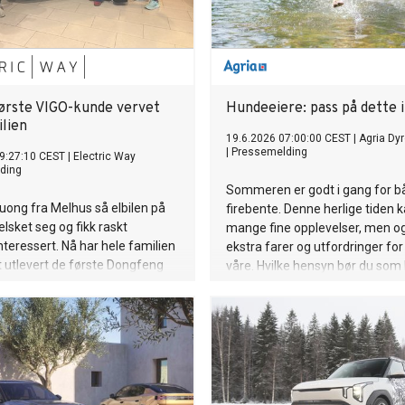
ørste VIGO-kunde vervet
Hundeeiere: pass på dette
ilien
19.6.2026 07:00:00 CEST
|
Agria Dyr
|
Pressemelding
9:27:10 CEST
|
Electric Way
ding
Sommeren er godt i gang for b
Duong fra Melhus så elbilen på
firebente. Denne herlige tiden 
elsket seg og fikk raskt
mange fine opplevelser, men o
nteressert. Nå har hele familien
ekstra farer og utfordringer fo
 utlevert de første Dongfeng
våre. Hvilke hensyn bør du som
 Norge.
ta? Forsikringsselskapet Agria 
beste tips.