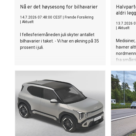
Nå er det høysesong for bilhavarier
Halvpart
aldri leg
14.7.2026 07:48:00 CEST
|
Frende Forsikring
|
Aktuelt
13.7.2026 0
|
Aktuelt
I fellesferiemåneden juli skyter antallet
Medisiner,
bilhavarier i taket. - Vi har en økning på 35
havner altf
prosent i juli.
nordmenn sk
fra småirri