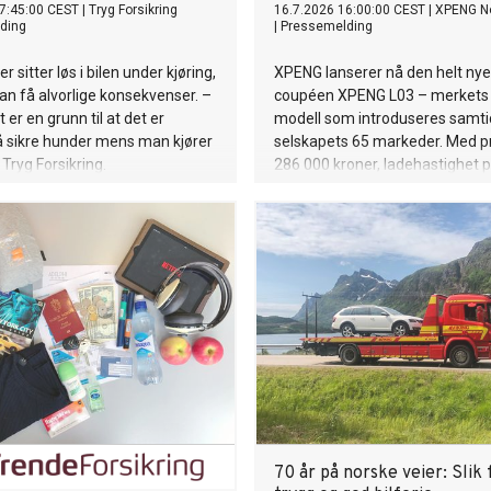
7:45:00 CEST
|
Tryg Forsikring
16.7.2026 16:00:00 CEST
|
XPENG N
ding
|
Pressemelding
r sitter løs i bilen under kjøring,
XPENG lanserer nå den helt ny
n få alvorlige konsekvenser. –
coupéen XPENG L03 – merkets 
 er en grunn til at det er
modell som introduseres samtidi
å sikre hunder mens man kjører
selskapets 65 markeder. Med pr
 Tryg Forsikring.
286 000 kroner, ladehastighet p
236 kW, hengervekt på 1.500 kil
rekke smarte løsninger utviklet 
europeiske kunder, blir dette en
mest komplette nyhetene i sitt
70 år på norske veier: Slik 