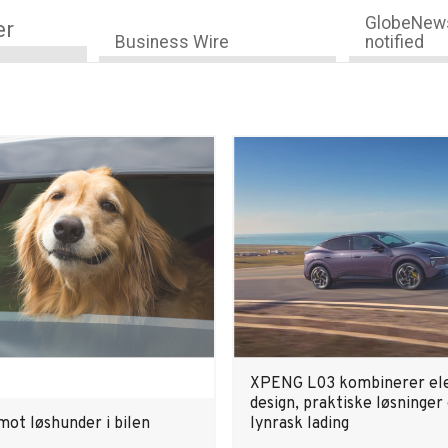
GlobeNews
er
Business Wire
notified
XPENG L03 kombinerer el
design, praktiske løsninger
mot løshunder i bilen
lynrask lading