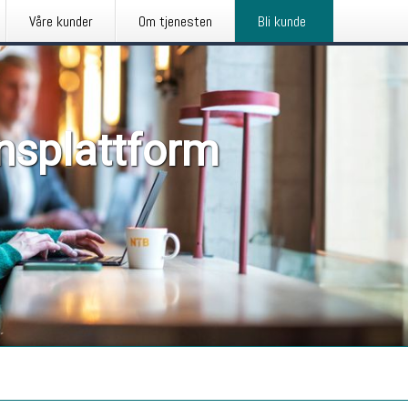
Våre kunder
Om tjenesten
Bli kunde
nsplattform