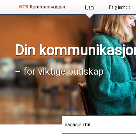
Hjem
Følg innhold
Din kommunikasjo
– for viktige budskap