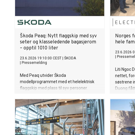
Škoda Peaq: Nytt flaggskip med syv
Norges f
seter og klasseledende bagasjerom
hele fam
– opptil 1010 liter
23.6.2026 0
|
Pressemel
23.6.2026 19:10:00 CEST
|
ŠKODA
|
Pressemelding
Liti Ngoc 
Med Peaq utvider Škoda
nettet, for
modellprogrammet med et helelektrisk
søstrene i
flaggskip med plass til syv personer.
Duong fått
Modellen kombinerer klasseledende
VIGO’ene i
bagasjerom på opptil 1010 liter med inntil
633 kilometer rekkevidde og en pris fra kr
639.900.