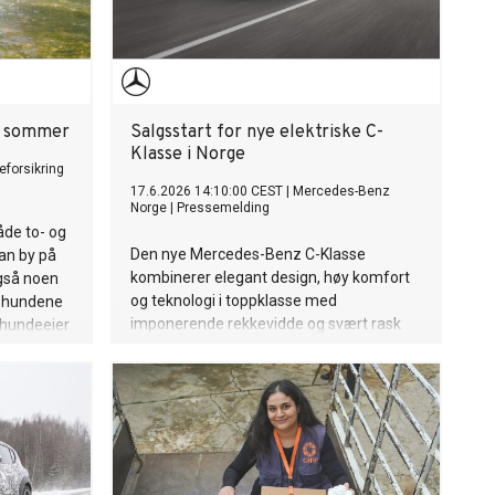
 i sommer
Salgsstart for nye elektriske C-
Klasse i Norge
eforsikring
17.6.2026 14:10:00 CEST
|
Mercedes-Benz
Norge
|
Pressemelding
åde to- og
Den nye Mercedes-Benz C-Klasse
kan by på
kombinerer elegant design, høy komfort
gså noen
og teknologi i toppklasse med
r hundene
imponerende rekkevidde og svært rask
 hundeeier
lading. Nå åpnes ordrebøkene for den nye
deg sine
modellen i Norge med en startpris på
689.900 kroner. De første bilene
forventes på norske veier til høsten.