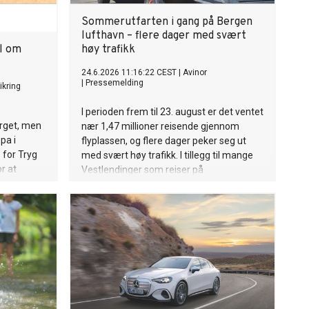
Sommerutfarten i gang på Bergen
lufthavn – flere dager med svært
il om
høy trafikk
24.6.2026 11:16:22 CEST
|
Avinor
|
Pressemelding
ikring
I perioden frem til 23. august er det ventet
erget, men
nær 1,47 millioner reisende gjennom
opa i
flyplassen, og flere dager peker seg ut
 for Tryg
med svært høy trafikk. I tillegg til mange
or at
Vestlendinger som reiser på
ik. —
sommerferie, kommer det mange
supplement,
turister for å besøke Bergen og
r ansvaret
Vestlandet.
lder Tryg.