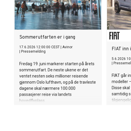
Sommerutfarten er i gang
17.6.2026 12:00:00 CEST
|
Avinor
FIAT inn
|
Pressemelding
5.6.2026 10
|
Pressemel
Fredag 19. juni markerer starten på årets
sommerutfart. De neste ukene er det
FIAT går i
ventet nesten seks millioner reisende
modeller –
gjennom Oslo lufthavn, og på de travleste
Disse skal 
dagene skal nærmere 100.000
samtidig s
passasjerer reise via landets
tilgjengeli
hovedflyplass.