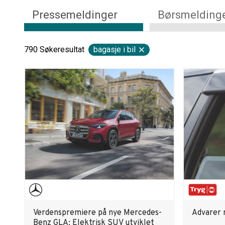
Pressemeldinger
Børsmelding
790
Søkeresultat
bagasje i bil
Verdenspremiere på nye Mercedes-
Advarer 
Benz GLA: Elektrisk SUV utviklet