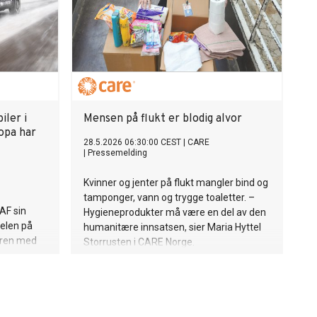
iler i
Mensen på flukt er blodig alvor
opa har
28.5.2026 06:30:00 CEST
|
CARE
|
Pressemelding
Kvinner og jenter på flukt mangler bind og
tamponger, vann og trygge toaletter. –
NAF sin
Hygieneprodukter må være en del av den
elen på
humanitære innsatsen, sier Maria Hyttel
øren med
Storrusten i CARE Norge.
er. Det er
endte Kia
 Norge kun