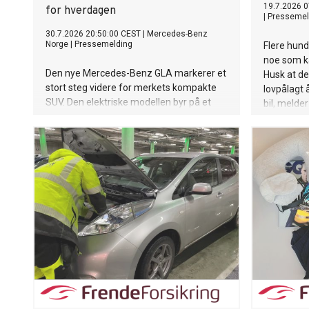
19.7.2026 0
for hverdagen
|
Pressemel
30.7.2026 20:50:00 CEST
|
Mercedes-Benz
Norge
|
Pressemelding
Flere hunde
noe som ka
Den nye Mercedes-Benz GLA markerer et
Husk at det
stort steg videre for merkets kompakte
lovpålagt 
SUV. Den elektriske modellen byr på et
bil, melder
sportslig uttrykk, god plassutnyttelse og
en ny generasjon digitale tjenester – og
det i kombinasjon med lang rekkevidde og
rask lading.