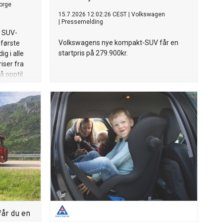
orge
15.7.2026 12:02:26 CEST
|
Volkswagen
|
Pressemelding
e SUV-
Volkswagens nye kompakt-SUV får en
første
startpris på 279.900kr.
g i alle
iser fra
å opptil
o og en
for
 av de
 segment.
får du en