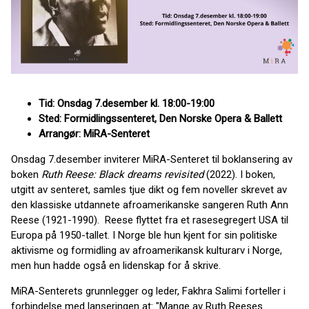
Tid: Onsdag 7.desember kl. 18:00-19:00
Sted: Formidlingssenteret, Den Norske Opera & Ballett
Arrangør: MiRA-Senteret
Onsdag 7.desember inviterer MiRA-Senteret til boklansering av
boken
Ruth Reese: Black dreams revisited
(2022). I boken,
utgitt av senteret, samles tjue dikt og fem noveller skrevet av
den klassiske utdannete afroamerikanske sangeren Ruth Ann
Reese (1921-1990). Reese flyttet fra et rasesegregert USA til
Europa på 1950-tallet. I Norge ble hun kjent for sin politiske
aktivisme og formidling av afroamerikansk kulturarv i Norge,
men hun hadde også en lidenskap for å skrive.
MiRA-Senterets grunnlegger og leder, Fakhra Salimi forteller i
forbindelse med lanseringen at: "Mange av Ruth Reeses