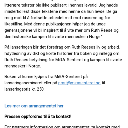
litterære tekster ble ikke publisert i hennes levetid. Jeg hadde
imidlertid lest disse tekstene med henne da hun levde. De ga
meg mot til å fortsette arbeidet mitt mot rasisme og for
likestilling. Med denne publikasjonen håper jeg de unge
generasjonene vil bli inspirert til å vite mer om Ruth Reese og
den historiske kampen til svarte mennesker i Norge."
På lanseringen blir det foredrag om Ruth Reeses liv og arbeid,
høytlesning av dikt og korte historier fra boken og innlegg om
Ruth Reeses betydning for MiRA-Senteret og kampen til svarte
mennesker i Norge.
Boken vil kunne kjøpes fra MiRA-Senteret på
lanseringsseminaret eller på
post@mirasenteret.no
til
lanseringspris kr. 250.
Les mer om arrangementet her
Pressen oppfordres til å ta kontakt!
For nærmere informasjon om arrangementet, ta kontakt med: