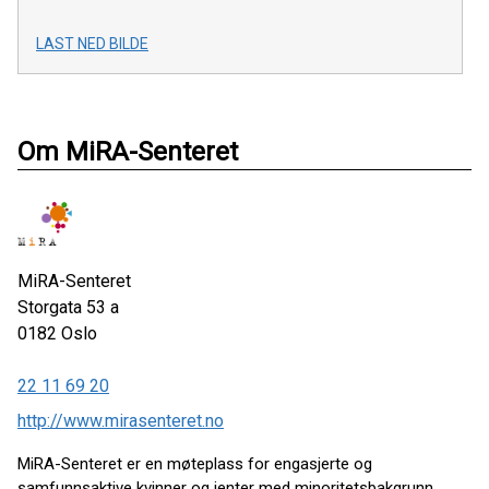
LAST NED BILDE
Om MiRA-Senteret
MiRA-Senteret
Storgata 53 a
0182
Oslo
22 11 69 20
http://www.mirasenteret.no
MiRA-Senteret er en møteplass for engasjerte og
samfunnsaktive kvinner og jenter med minoritetsbakgrunn.