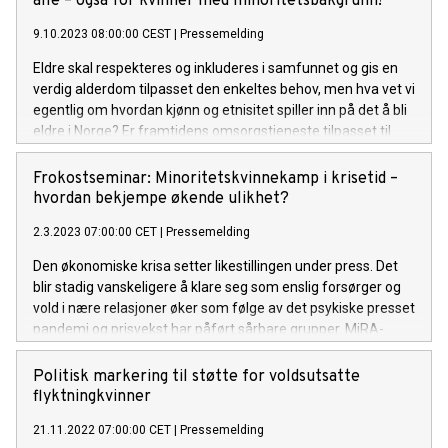
alle – også for kvinner med minoritetsbakgrunn!
9.10.2023 08:00:00 CEST
|
Pressemelding
Eldre skal respekteres og inkluderes i samfunnet og gis en
verdig alderdom tilpasset den enkeltes behov, men hva vet vi
egentlig om hvordan kjønn og etnisitet spiller inn på det å bli
eldre i Norge? Er framtidens omsorgstjeneste tilpasset til
eldre innvandreres behov? Torsdag 12.oktober kl. 08.30-15.
30 inviterer MiRA-Senteret til nasjonalkonferanse: Likeverdig
Frokostseminar: Minoritetskvinnekamp i krisetid –
alderdom for alle – også for kvinner med
hvordan bekjempe økende ulikhet?
minoritetsbakgrunn! Konferansen vil foregå på Oslo
2.3.2023 07:00:00 CET
|
Pressemelding
Kongressenter, Youngs gate 21 i Oslo.
Den økonomiske krisa setter likestillingen under press. Det
blir stadig vanskeligere å klare seg som enslig forsørger og
vold i nære relasjoner øker som følge av det psykiske presset
pandemi og prisvekst har påført sårbare grupper. MiRA-
Senteret ønsker å invitere til frokostseminar for å drøfte
hvordan vi kan jobbe sammen for å bekjempe økende
Politisk markering til støtte for voldsutsatte
ulikhet og unngå at krisen setter likestillingen i revers.
flyktningkvinner
21.11.2022 07:00:00 CET
|
Pressemelding