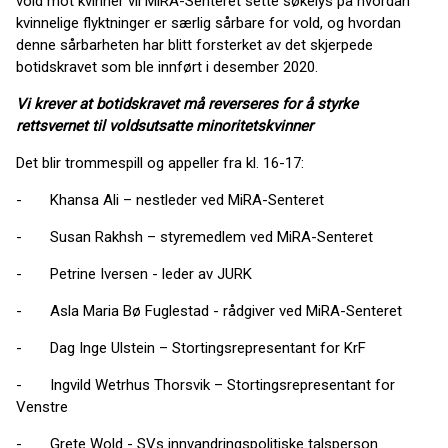
vold mot kvinner vil MiRA-Senteret sette søkelys på hvordan
kvinnelige flyktninger er særlig sårbare for vold, og hvordan
denne sårbarheten har blitt forsterket av det skjerpede
botidskravet som ble innført i desember 2020.
Vi krever at botidskravet må reverseres for å styrke
rettsvernet til voldsutsatte minoritetskvinner
Det blir trommespill og appeller fra kl. 16-17:
- Khansa Ali – nestleder ved MiRA-Senteret
- Susan Rakhsh – styremedlem ved MiRA-Senteret
- Petrine Iversen - leder av JURK
- Asla Maria Bø Fuglestad - rådgiver ved MiRA-Senteret
- Dag Inge Ulstein – Stortingsrepresentant for KrF
- Ingvild Wetrhus Thorsvik – Stortingsrepresentant for
Venstre
- Grete Wold - SVs innvandringspolitiske talsperson