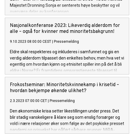
Majestet Dronning Sonja er senterets høye beskytter og vil
overvære deler av konferansen.
Nasjonalkonferanse 2023: Likeverdig alderdom for
alle – også for kvinner med minoritetsbakgrunn!
9.10.2023 08:00:00 CEST
|
Pressemelding
Eldre skal respekteres og inkluderes i samfunnet og gis en
verdig alderdom tilpasset den enkeltes behov, men hva vet vi
egentlig om hvordan kjønn og etnisitet spiller inn på det å bli
eldre i Norge? Er framtidens omsorgstjeneste tilpasset til
eldre innvandreres behov? Torsdag 12.oktober kl. 08.30-15.
30 inviterer MiRA-Senteret til nasjonalkonferanse: Likeverdig
Frokostseminar: Minoritetskvinnekamp i krisetid –
alderdom for alle – også for kvinner med
hvordan bekjempe økende ulikhet?
minoritetsbakgrunn! Konferansen vil foregå på Oslo
2.3.2023 07:00:00 CET
|
Pressemelding
Kongressenter, Youngs gate 21 i Oslo.
Den økonomiske krisa setter likestillingen under press. Det
blir stadig vanskeligere å klare seg som enslig forsørger og
vold i nære relasjoner øker som følge av det psykiske presset
pandemi og prisvekst har påført sårbare grupper. MiRA-