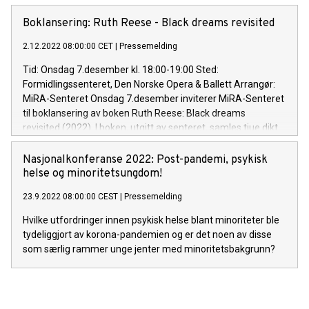
Senteret ønsker å invitere til frokostseminar for å drøfte
hvordan vi kan jobbe sammen for å bekjempe økende
Boklansering: Ruth Reese - Black dreams revisited
ulikhet og unngå at krisen setter likestillingen i revers.
2.12.2022 08:00:00 CET
|
Pressemelding
Tid: Onsdag 7.desember kl. 18:00-19:00 Sted:
Formidlingssenteret, Den Norske Opera & Ballett Arrangør:
MiRA-Senteret Onsdag 7.desember inviterer MiRA-Senteret
til boklansering av boken Ruth Reese: Black dreams
revisited (2022). I boken, utgitt av senteret, samles tjue dikt
og fem noveller skrevet av den klassiske utdannete
afroamerikanske sangeren Ruth Ann Reese (1921-1990).
Nasjonalkonferanse 2022: Post-pandemi, psykisk
Reese flyttet fra et rasesegregert USA til Europa på 1950-
helse og minoritetsungdom!
tallet. I Norge ble hun kjent for sin politiske aktivisme og
23.9.2022 08:00:00 CEST
|
Pressemelding
formidling av afroamerikansk kulturarv i Norge, men hun
hadde også en lidenskap for å skrive. MiRA-Senterets
Hvilke utfordringer innen psykisk helse blant minoriteter ble
grunnlegger og leder, Fakhra Salimi forteller i forbindelse
tydeliggjort av korona-pandemien og er det noen av disse
med lanseringen at: "Mange av Ruth Reeses litterære
som særlig rammer unge jenter med minoritetsbakgrunn?
tekster ble ikke publisert i hennes levetid. Jeg hadde
imidlertid lest disse tekstene med henne da hun levde. De ga
meg mot til å fortsette arbeidet mitt mot rasisme og for
likestilling. Med denne publikasjonen håper jeg de unge