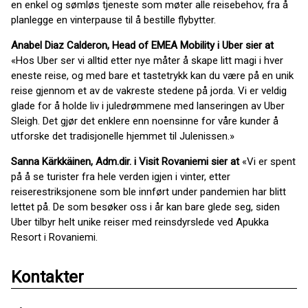
en enkel og sømløs tjeneste som møter alle reisebehov, fra å
planlegge en vinterpause til å bestille flybytter.
Anabel Diaz Calderon,
Head of EMEA Mobility i Uber sier at
«Hos Uber ser vi alltid etter nye måter å skape litt magi i hver
eneste reise, og med bare et tastetrykk kan du være på en unik
reise gjennom et av de vakreste stedene på jorda. Vi er veldig
glade for å holde liv i juledrømmene med lanseringen av Uber
Sleigh. Det gjør det enklere enn noensinne for våre kunder å
utforske det tradisjonelle hjemmet til Julenissen.»
Sanna Kärkkäinen, Adm.dir. i Visit Rovaniemi sier at
«Vi er spent
på å se turister fra hele verden igjen i vinter, etter
reiserestriksjonene som ble innført under pandemien har blitt
lettet på. De som besøker oss i år kan bare glede seg, siden
Uber tilbyr helt unike reiser med reinsdyrslede ved Apukka
Resort i Rovaniemi.
Kontakter