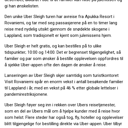
gi han ønskelisten.
Den unike Uber Sleigh turen har avreise fra Apukka Resort i
Rovaniemi, og tar med seg passasjerene på en to timer lang
reise med nydelig utsikt gjennom de snødekte skogene i
Lappland, som tradisjonelt er kjent som julenissens hjem.
Uber Sleigh er helt gratis, og kan bestilles på to ulike
tidspunkter; 10:00 og 14:00. Det er begrenset tilgjengelighet, så
familier og par som ønsker å bestille opplevelsen oppfordres til
å sjekke Uber-appen ofte den dagen de ønsker å reise.
Lanseringen av Uber Sleigh skjer samtidig som turistkontoret
Visit Rovaniemi spår en enorm vekst i antall besøkende familier
til Lappland i år, med en vekst på 46 % etter globale lettelser i
pandemirestriksjonene.
Uber Sleigh føyer seg inn i rekken over Ubers reisetjenester,
som en del av Ubers mål om å hjelpe kunder med å reise hvor
som helst. Flere steder har også tog, fly, hoteller og opplevelser
blitt tilgjengelige for bestilling direkte via Uber-appen. Uber tilbyr