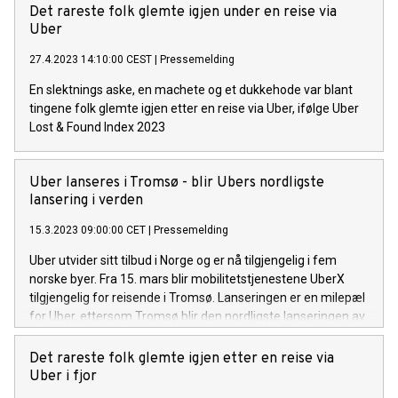
Det rareste folk glemte igjen under en reise via
Uber
27.4.2023 14:10:00 CEST
|
Pressemelding
En slektnings aske, en machete og et dukkehode var blant
tingene folk glemte igjen etter en reise via Uber, ifølge Uber
Lost & Found Index 2023
Uber lanseres i Tromsø - blir Ubers nordligste
lansering i verden
15.3.2023 09:00:00 CET
|
Pressemelding
Uber utvider sitt tilbud i Norge og er nå tilgjengelig i fem
norske byer. Fra 15. mars blir mobilitetstjenestene UberX
tilgjengelig for reisende i Tromsø. Lanseringen er en milepæl
for Uber, ettersom Tromsø blir den nordligste lanseringen av
Uber-appen i verden. Ubers lansering er et svar på den
betydelige økningen i etterspørsel i Tromsø.
Det rareste folk glemte igjen etter en reise via
Uber i fjor