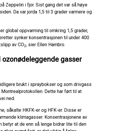
på Zeppelin i fjor. Sist gang det var så høye
siden. Da var jorda 1,5 til 3 grader varmere og
 global oppvarming til omkring 1,5 grader,
retter synker konsentrasjonen til under 400
tslipp av CO
, sier Ellen Hambro.
2
ed ozonødeleggende gasser
idligere brukt i spraybokser og som drivgass
Montrealprotokollen. Dette har ført til at
ei ned.
e, såkalte HKFK-er og HFK-er. Disse er
armende klimagasser. Konsentrasjonene av
etyr at de enn så lenge bidrar lite til den