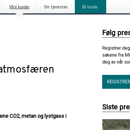
Våre kunder
Om tjenesten
Bli kunde
Følg pre
Registrer deg
sakene fra Mi
deg av når so
 atmosfæren
REGISTRE
Siste pr
sene CO2, metan og lystgass i