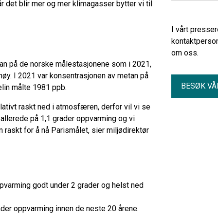
et blir mer og mer klimagasser bytter vi til
I vårt presse
kontaktperson
om oss.
metan på de norske målestasjonene som i 2021,
høy. I 2021 var konsentrasjonen av metan på
BESØK VÅ
elin målte 1981 ppb.
tivt raskt ned i atmosfæren, derfor vil vi se
r allerede på 1,1 grader oppvarming og vi
raskt for å nå Parismålet, sier miljødirektør
oppvarming godt under 2 grader og helst ned
ader oppvarming innen de neste 20 årene.