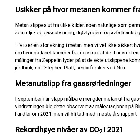
Usikker på hvor metanen kommer fr
Metan slippes ut fra ulike kilder, noen naturlige som pe
som olje- og gassutvinning, drøvtyggere og avfallsanlegg
– Vi ser en stor økning i metan, men vi vet ikke sikkert h
om hvor metanet kommer fra, og vi ser at det har vært end
målinger fra Zeppelin tyder på at de økte utslippene komm
jordbruk, sier Stephen Platt, seniorforsker ved Nilu.
Metanutslipp fra gassrørledninger
I september i år slapp målbare mengder metan ut fra gas
vindretningen ble dette observert av målestasjonen på Bi
handler om 2021, men vil bli tatt med i neste års rapport.
Rekordhøye nivåer av CO
i 2021
2