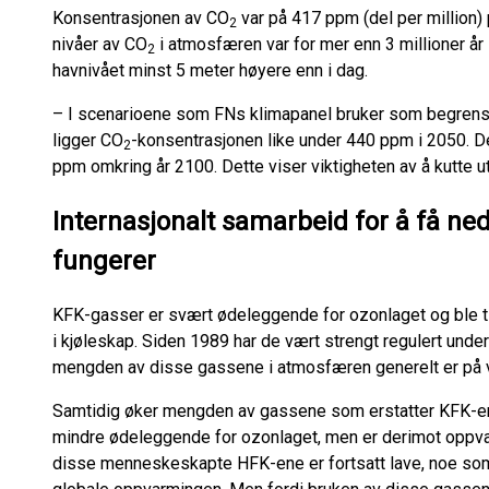
Konsentrasjonen av CO
var på 417 ppm (del per million) 
2
nivåer av CO
i atmosfæren var for mer enn 3 millioner år 
2
havnivået minst 5 meter høyere enn i dag.
– I scenarioene som FNs klimapanel bruker som begrenser
ligger CO
-konsentrasjonen like under 440 ppm i 2050. De
2
ppm omkring år 2100. Dette viser viktigheten av å kutte u
Internasjonalt samarbeid for å få n
fungerer
KFK-gasser er svært ødeleggende for ozonlaget og ble t
i kjøleskap. Siden 1989 har de vært strengt regulert under 
mengden av disse gassene i atmosfæren generelt er på v
Samtidig øker mengden av gassene som erstatter KFK-en
mindre ødeleggende for ozonlaget, men er derimot oppv
disse menneskeskapte HFK-ene er fortsatt lave, noe som b