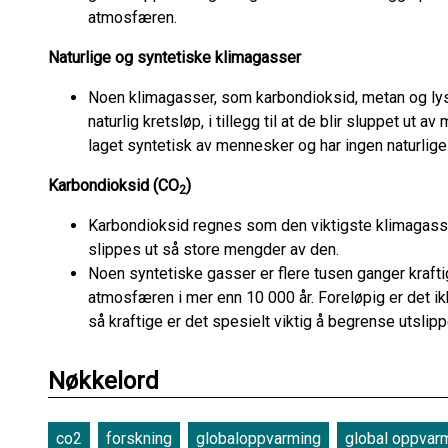
atmosfæren.
Naturlige og syntetiske klimagasser
Noen klimagasser, som karbondioksid, metan og lystg
naturlig kretsløp, i tillegg til at de blir sluppet ut 
laget syntetisk av mennesker og har ingen naturlige 
Karbondioksid (CO
)
2
Karbondioksid regnes som den viktigste klimagassen,
slippes ut så store mengder av den.
Noen syntetiske gasser er flere tusen ganger kraft
atmosfæren i mer enn 10 000 år. Foreløpig er det ik
så kraftige er det spesielt viktig å begrense utslip
Nøkkelord
co2
forskning
globaloppvarming
global oppvar