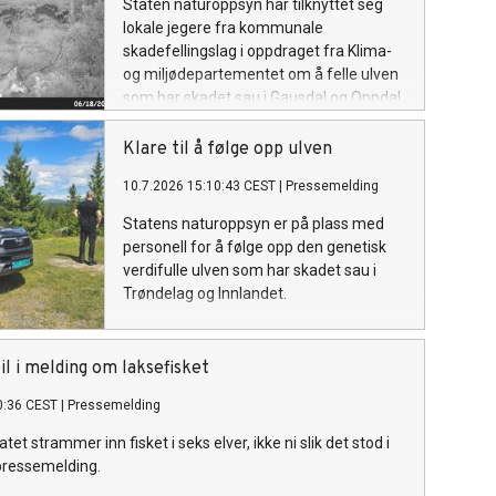
Staten naturoppsyn har tilknyttet seg
lokale jegere fra kommunale
skadefellingslag i oppdraget fra Klima-
og miljødepartementet om å felle ulven
som har skadet sau i Gausdal og Oppdal.
Klare til å følge opp ulven
10.7.2026 15:10:43 CEST
|
Pressemelding
Statens naturoppsyn er på plass med
personell for å følge opp den genetisk
verdifulle ulven som har skadet sau i
Trøndelag og Innlandet.
il i melding om laksefisket
0:36 CEST
|
Pressemelding
atet strammer inn fisket i seks elver, ikke ni slik det stod i
pressemelding.