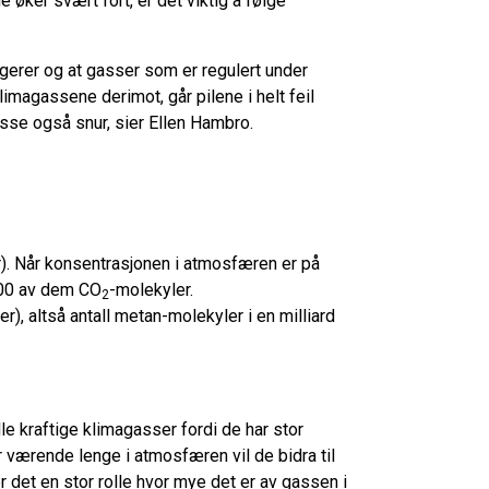
øker svært fort, er det viktig å følge
ngerer og at gasser som er regulert under
limagassene derimot, går pilene i helt feil
disse også snur, sier Ellen Hambro.
er). Når konsentrasjonen i atmosfæren er på
 400 av dem CO
-molekyler.
2
er), altså antall metan-molekyler i en milliard
le kraftige klimagasser fordi de har stor
r værende lenge i atmosfæren vil de bidra til
er det en stor rolle hvor mye det er av gassen i