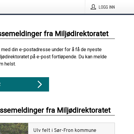
LOGG INN
ssemeldinger fra Miljødirektoratet
 med din e-postadresse under for å få de nyeste
ljødirektoratet på e-post fortløpende. Du kan melde
m helst.
R
essemeldinger fra Miljødirektoratet
Ulv felt i Sør-Fron kommune