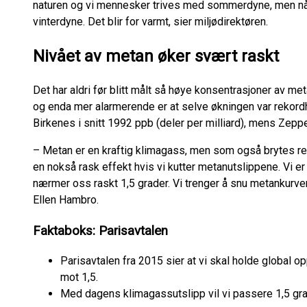
naturen og vi mennesker trives med sommerdyne, men når d
vinterdyne. Det blir for varmt, sier miljødirektøren.
Nivået av metan øker svært raskt
Det har aldri før blitt målt så høye konsentrasjoner av 
og enda mer alarmerende er at selve økningen var rekord
Birkenes i snitt 1992 ppb (deler per milliard), mens Zepp
– Metan er en kraftig klimagass, men som også brytes rela
en nokså rask effekt hvis vi kutter metanutslippene. Vi e
nærmer oss raskt 1,5 grader. Vi trenger å snu metankurven 
Ellen Hambro.
Faktaboks: Parisavtalen
Parisavtalen fra 2015 sier at vi skal holde global 
mot 1,5.
Med dagens klimagassutslipp vil vi passere 1,5 gr