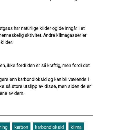
ass har naturlige kilder og de inngår i et
av menneskelig aktivitet. Andre klimagasser er
kilder.
 ikke fordi den er så kraftig, men fordi det
igere enn karbondioksid og kan bli værende i
ke så store utslipp av disse, men siden de er
pene av dem.
ming
karbon
karbondioksid
klima