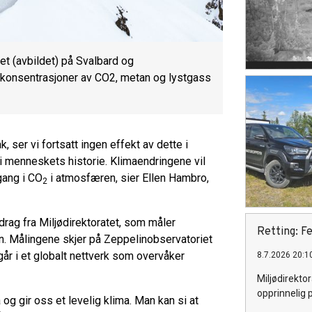
t (avbildet) på Svalbard og
 konsentrasjoner av CO2, metan og lystgass
, ser vi fortsatt ingen effekt av dette i
i menneskets historie. Klimaendringene vil
gang i CO
i atmosfæren, sier Ellen Hambro,
2
pdrag fra Miljødirektoratet, som måler
Retting: Fe
n. Målingene skjer på Zeppelinobservatoriet
år i et globalt nettverk som overvåker
8.7.2026 20:1
Miljødirektor
opprinnelig 
g gir oss et levelig klima. Man kan si at