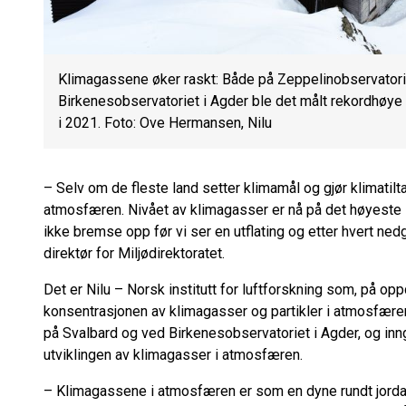
Klimagassene øker raskt: Både på Zeppelinobservatorie
Birkenesobservatoriet i Agder ble det målt rekordhøye
i 2021. Foto: Ove Hermansen, Nilu
– Selv om de fleste land setter klimamål og gjør klimatiltak
atmosfæren. Nivået av klimagasser er nå på det høyeste 
ikke bremse opp før vi ser en utflating og etter hvert ned
direktør for Miljødirektoratet.
Det er Nilu – Norsk institutt for luftforskning som, på op
konsentrasjonen av klimagasser og partikler i atmosfære
på Svalbard og ved Birkenesobservatoriet i Agder, og inng
utviklingen av klimagasser i atmosfæren.
– Klimagassene i atmosfæren er som en dyne rundt jorda o