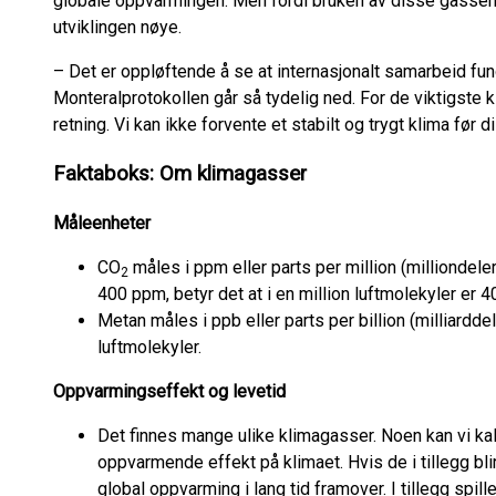
globale oppvarmingen. Men fordi bruken av disse gassene 
utviklingen nøye.
– Det er oppløftende å se at internasjonalt samarbeid fu
Monteralprotokollen går så tydelig ned. For de viktigste k
retning. Vi kan ikke forvente et stabilt og trygt klima før 
Faktaboks: Om klimagasser
Måleenheter
CO
måles i ppm eller parts per million (milliondel
2
400 ppm, betyr det at i en million luftmolekyler er
Metan måles i ppb eller parts per billion (milliarddel
luftmolekyler.
Oppvarmingseffekt og levetid
Det finnes mange ulike klimagasser. Noen kan vi kal
oppvarmende effekt på klimaet. Hvis de i tillegg bli
global oppvarming i lang tid framover. I tillegg spill