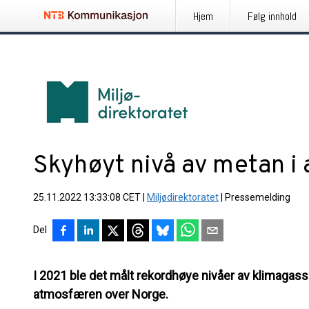
Hjem
Følg innhold
Skyhøyt nivå av metan i
25.11.2022 13:33:08 CET
|
Miljødirektoratet
|
Pressemelding
Del
I 2021 ble det målt rekordhøye nivåer av klimagas
atmosfæren over Norge.