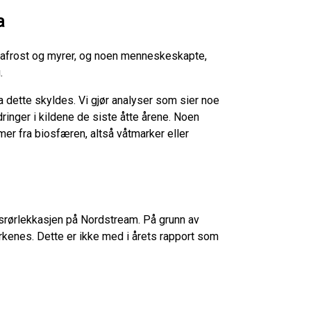
a
rmafrost og myrer, og noen menneskeskapte,
.
va dette skyldes. Vi gjør analyser som sier noe
ringer i kildene de siste åtte årene. Noen
er fra biosfæren, altså våtmarker eller
srørlekkasjen på Nordstream. På grunn av
rkenes. Dette er ikke med i årets rapport som