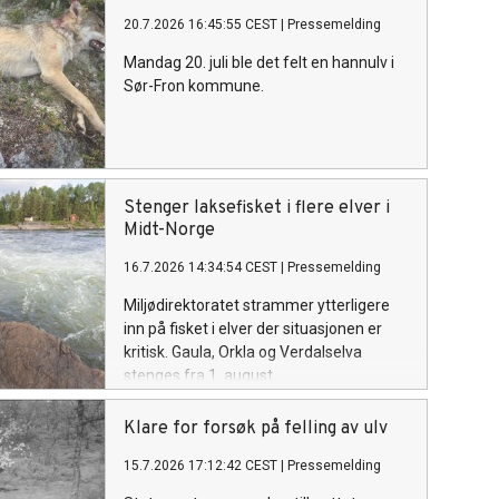
20.7.2026 16:45:55 CEST
|
Pressemelding
Mandag 20. juli ble det felt en hannulv i
Sør-Fron kommune.
Stenger laksefisket i flere elver i
Midt-Norge
16.7.2026 14:34:54 CEST
|
Pressemelding
Miljødirektoratet strammer ytterligere
inn på fisket i elver der situasjonen er
kritisk. Gaula, Orkla og Verdalselva
stenges fra 1. august.
Klare for forsøk på felling av ulv
15.7.2026 17:12:42 CEST
|
Pressemelding