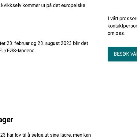
lo kvikksølv kommer ut på det europeiske
I vårt presse
kontaktperson
om oss.
ter 23. februar og 23. august 2023 blir det
i EU/EØS-landene.
BESØK VÅ
ager
3 har lov til å selge ut sine lagre, men kan