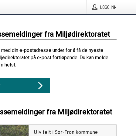
LOGG INN
ssemeldinger fra Miljødirektoratet
 med din e-postadresse under for å få de nyeste
ljødirektoratet på e-post fortløpende. Du kan melde
m helst.
R
essemeldinger fra Miljødirektoratet
Ulv felt i Sør-Fron kommune