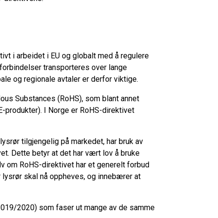
ivt i arbeidet i EU og globalt med å regulere
vforbindelser transporteres over lange
e og regionale avtaler er derfor viktige.
ardous Substances (RoHS), som blant annet
EE-produkter). I Norge er RoHS-direktivet
i lysrør tilgjengelig på markedet, har bruk av
vet. Dette betyr at det har vært lov å bruke
v om RoHS-direktivet har et generelt forbud
r lysrør skal nå oppheves, og innebærer at
g 2019/2020) som faser ut mange av de samme