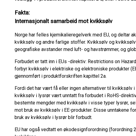
Fakta:
Internasjonalt samarbeid mot kvikksølv
Norge har felles kjemikalieregelverk med EU, og deltar akt
kvikksølv og andre farlige stoffer. Kvikksølv og kvikksøl
geografiske avstander med luft- og havstrømmer, og global
Forbudet er tatt inn i EUs -direktiv: Restrictions on Haz
forbyr kvikksølv i elektriske og elektroniske produkter (
gjennomført i produktforskriften kapittel 2a.
Fordi det har vært få eller ingen alternativer til kvikksølv 
kvikksølv i lysrør vært unntatt fra forbudet i RoHS-direkti
bestemte mengder med kvikksølv i visse typer lysrør, sel
mot bruk av kvikksølv i EE-produkter. Disse unntakene fo
bruk av kvikksølv i lysrør blir forbudt.
EU har også vedtatt en økodesignforordning (forordnin