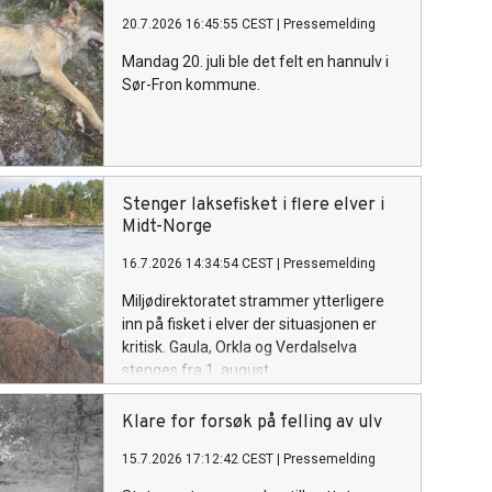
20.7.2026 16:45:55 CEST
|
Pressemelding
Mandag 20. juli ble det felt en hannulv i
Sør-Fron kommune.
Stenger laksefisket i flere elver i
Midt-Norge
16.7.2026 14:34:54 CEST
|
Pressemelding
Miljødirektoratet strammer ytterligere
inn på fisket i elver der situasjonen er
kritisk. Gaula, Orkla og Verdalselva
stenges fra 1. august.
Klare for forsøk på felling av ulv
15.7.2026 17:12:42 CEST
|
Pressemelding