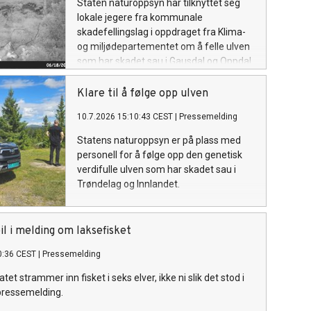
Staten naturoppsyn har tilknyttet seg
lokale jegere fra kommunale
skadefellingslag i oppdraget fra Klima-
og miljødepartementet om å felle ulven
som har skadet sau i Gausdal og Oppdal.
Klare til å følge opp ulven
10.7.2026 15:10:43 CEST
|
Pressemelding
Statens naturoppsyn er på plass med
personell for å følge opp den genetisk
verdifulle ulven som har skadet sau i
Trøndelag og Innlandet.
il i melding om laksefisket
0:36 CEST
|
Pressemelding
atet strammer inn fisket i seks elver, ikke ni slik det stod i
pressemelding.