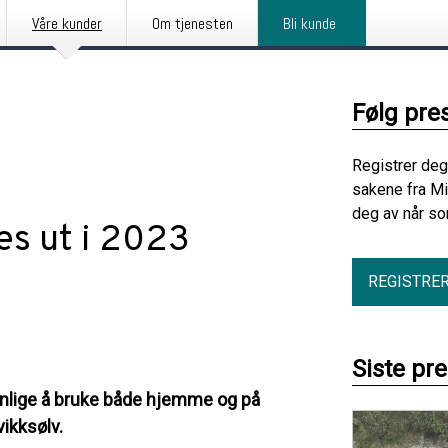
Våre kunder
Om tjenesten
Bli kunde
Følg pre
Registrer deg
sakene fra Mi
deg av når so
es ut i 2023
REGISTRE
Siste pr
 vanlige å bruke både hjemme og på
vikksølv.