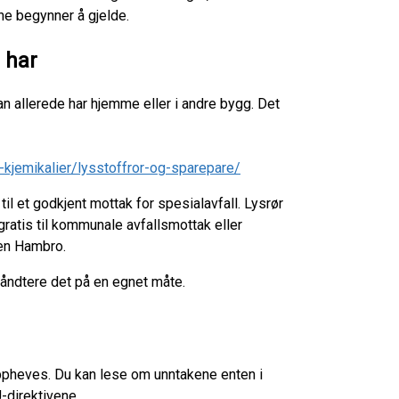
ene begynner å gjelde.
 har
an allerede har hjemme eller i andre bygg. Det
-kjemikalier/lysstoffror-og-sparepare/
 til et godkjent mottak for spesialavfall. Lysrør
 gratis til kommunale avfallsmottak eller
len Hambro.
 håndtere det på en egnet måte.
 oppheves. Du kan lese om unntakene enten i
U-direktivene.