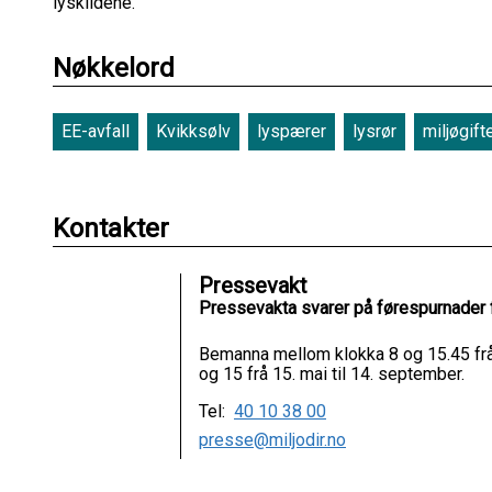
lyskildene.
Nøkkelord
EE-avfall
Kvikksølv
lyspærer
lysrør
miljøgift
Kontakter
Pressevakt
Pressevakta svarer på førespurnader 
Bemanna mellom klokka 8 og 15.45 frå 
og 15 frå 15. mai til 14. september.
Tel:
40 10 38 00
presse@miljodir.no