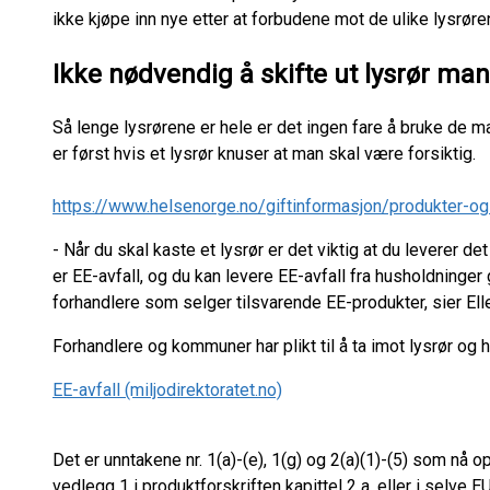
ikke kjøpe inn nye etter at forbudene mot de ulike lysrør
Ikke nødvendig å skifte ut lysrør man
Så lenge lysrørene er hele er det ingen fare å bruke de m
er først hvis et lysrør knuser at man skal være forsiktig.
https://www.helsenorge.no/giftinformasjon/produkter-og
- Når du skal kaste et lysrør er det viktig at du leverer det
er EE-avfall, og du kan levere EE-avfall fra husholdninger
forhandlere som selger tilsvarende EE-produkter, sier El
Forhandlere og kommuner har plikt til å ta imot lysrør og
EE-avfall (miljodirektoratet.no)
Det er unntakene nr. 1(a)-(e), 1(g) og 2(a)(1)-(5) som nå
vedlegg 1 i produktforskriften kapittel 2 a, eller i selve E