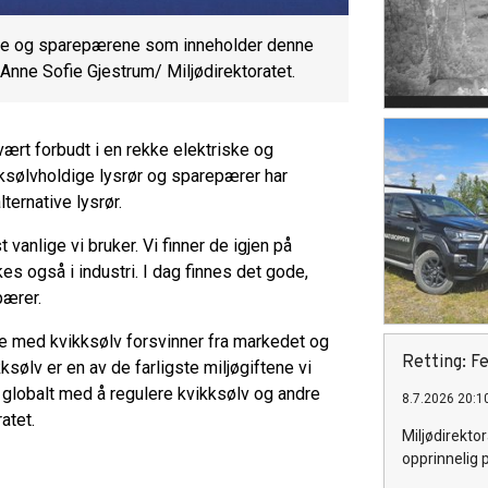
ørene og sparepærene som inneholder denne
: Anne Sofie Gjestrum/ Miljødirektoratet.
vært forbudt i en rekke elektriske og
kksølvholdige lysrør og sparepærer har
lternative lysrør.
anlige vi bruker. Vi finner de igjen på
es også i industri. I dag finnes det gode,
pærer.
ene med kvikksølv forsvinner fra markedet og
Retting: Fe
ksølv er en av de farligste miljøgiftene vi
 og globalt med å regulere kvikksølv og andre
8.7.2026 20:1
atet.
Miljødirektor
opprinnelig 