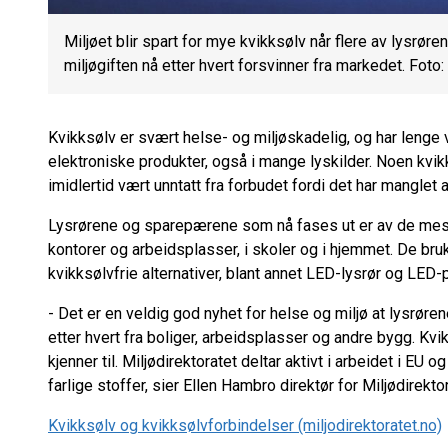
Miljøet blir spart for mye kvikksølv når flere av lysr
miljøgiften nå etter hvert forsvinner fra markedet. Foto
Kvikksølv er svært helse- og miljøskadelig, og har lenge 
elektroniske produkter, også i mange lyskilder. Noen kvi
imidlertid vært unntatt fra forbudet fordi det har manglet a
Lysrørene og sparepærene som nå fases ut er av de mest v
kontorer og arbeidsplasser, i skoler og i hjemmet. De bruk
kvikksølvfrie alternativer, blant annet LED-lysrør og LED-
- Det er en veldig god nyhet for helse og miljø at lysrør
etter hvert fra boliger, arbeidsplasser og andre bygg. Kvik
kjenner til. Miljødirektoratet deltar aktivt i arbeidet i EU
farlige stoffer, sier Ellen Hambro direktør for Miljødirektor
Kvikksølv og kvikksølvforbindelser (miljodirektoratet.no)