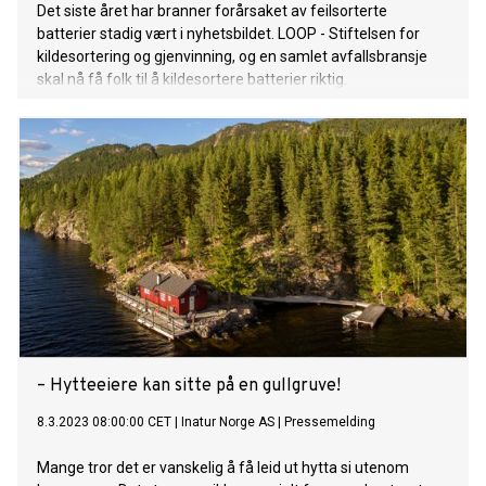
Det siste året har branner forårsaket av feilsorterte
batterier stadig vært i nyhetsbildet. LOOP - Stiftelsen for
kildesortering og gjenvinning, og en samlet avfallsbransje
skal nå få folk til å kildesortere batterier riktig.
– Hytteeiere kan sitte på en gullgruve!
8.3.2023 08:00:00 CET
|
Inatur Norge AS
|
Pressemelding
Mange tror det er vanskelig å få leid ut hytta si utenom