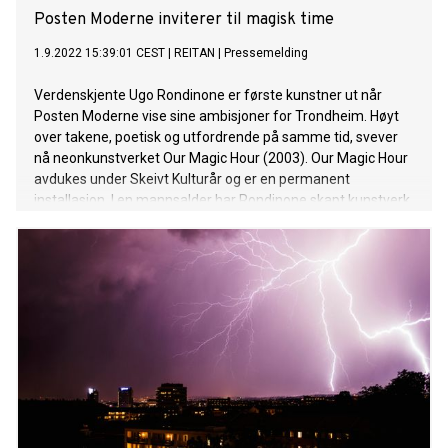
Posten Moderne inviterer til magisk time
1.9.2022 15:39:01 CEST
|
REITAN
|
Pressemelding
Verdenskjente Ugo Rondinone er første kunstner ut når
Posten Moderne vise sine ambisjoner for Trondheim. Høyt
over takene, poetisk og utfordrende på samme tid, svever
nå neonkunstverket Our Magic Hour (2003). Our Magic Hour
avdukes under Skeivt Kulturår og er en permanent
installasjon. I en mannsalder har Rondinone skapt kunstverk
som kobler sensualitet, kjærlighet, humor og konkret poesi
sammen.