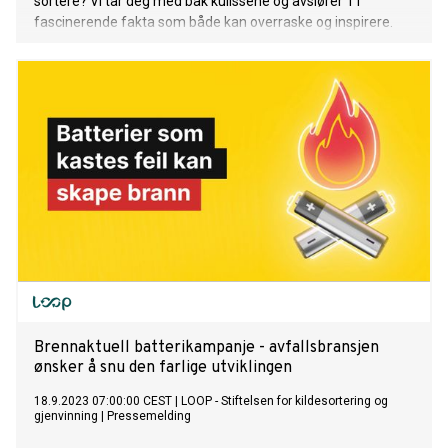
sortere? Vi tar deg med bak kulissene og avslører 11
fascinerende fakta som både kan overraske og inspirere.
Brennaktuell batterikampanje - avfallsbransjen
ønsker å snu den farlige utviklingen
18.9.2023 07:00:00 CEST
|
LOOP - Stiftelsen for kildesortering og
gjenvinning
|
Pressemelding