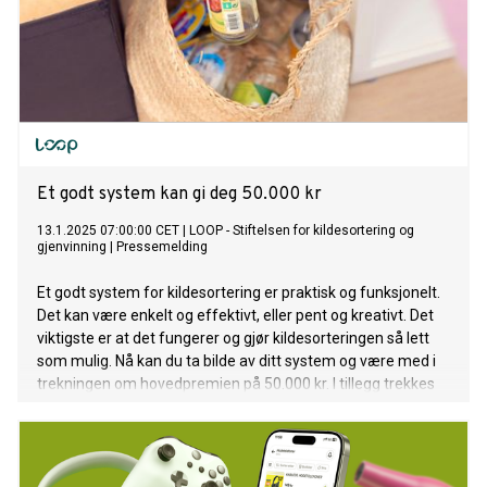
Et godt system kan gi deg 50.000 kr
13.1.2025 07:00:00 CET
|
LOOP - Stiftelsen for kildesortering og
gjenvinning
|
Pressemelding
Et godt system for kildesortering er praktisk og funksjonelt.
Det kan være enkelt og effektivt, eller pent og kreativt. Det
viktigste er at det fungerer og gjør kildesorteringen så lett
som mulig. Nå kan du ta bilde av ditt system og være med i
trekningen om hovedpremien på 50.000 kr. I tillegg trekkes
det ut fylkesvinnere som får 10.000 kr.