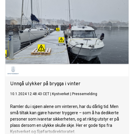
Unngå ulykker på brygga i vinter
10.1.2024 12:48:43 CET
|
Kystverket
|
Pressemelding
Ramler du i sjøen alene om vinteren, har du dårlig tid. Men
små tiltak kan gjøre havner tryggere – som å ha dedikerte
personer som ivaretar sikkerheten, og at riktig utstyr er på
plass dersom en ulykke skulle skje. Her er gode tips fra
Kystverket og Sjøfartsdirektoratet.