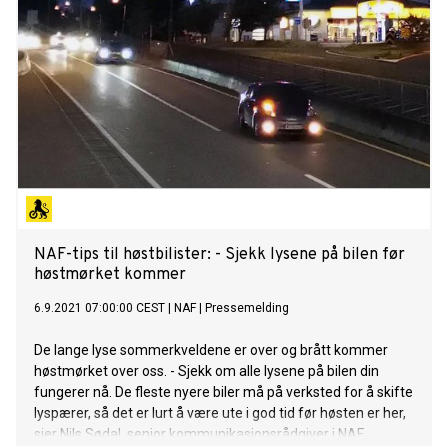
NAF-tips til høstbilister: - Sjekk lysene på bilen før
høstmørket kommer
6.9.2021 07:00:00 CEST
|
NAF
|
Pressemelding
De lange lyse sommerkveldene er over og brått kommer
høstmørket over oss. - Sjekk om alle lysene på bilen din
fungerer nå. De fleste nyere biler må på verksted for å skifte
lyspærer, så det er lurt å være ute i god tid før høsten er her,
sier Nils Sødal, senior kommunikasjonsrådgiver i NAF.