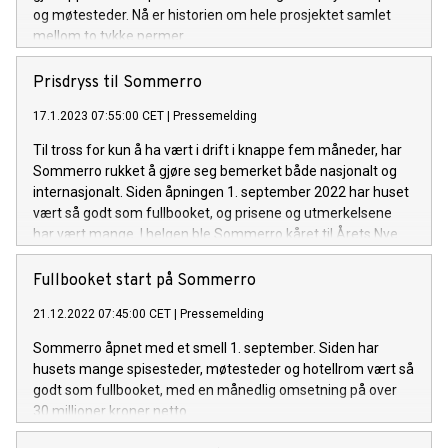
og møtesteder. Nå er historien om hele prosjektet samlet
mellom to tykke permer.
Prisdryss til Sommerro
17.1.2023 07:55:00 CET
|
Pressemelding
Til tross for kun å ha vært i drift i knappe fem måneder, har
Sommerro rukket å gjøre seg bemerket både nasjonalt og
internasjonalt. Siden åpningen 1. september 2022 har huset
vært så godt som fullbooket, og prisene og utmerkelsene
har vært mange. I helgen ble Sommerro kåret til Årets Nye
Hotell.
Fullbooket start på Sommerro
21.12.2022 07:45:00 CET
|
Pressemelding
Sommerro åpnet med et smell 1. september. Siden har
husets mange spisesteder, møtesteder og hotellrom vært så
godt som fullbooket, med en månedlig omsetning på over
30 millioner kroner netto.