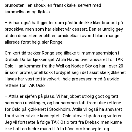
brunosten i en shoux, en fransk kake, servert med
karamellsaus og fløteis.
– Vi har også hatt gjester som påstår de ikke liker brunost på
brødskiva, men som har elsket vår dessert. Den er utrolig gøy
at den desserten er blitt en umiddelbar favoritt blant mange
allerede først helg, sier Ronge.
Om kort tid trekker Ronge seg tilbake til mammapermisjon i
Drøbak. Da tar kjøkkensjef Attila Havas over ansvaret for TAK
Oslo. Han kommer fra the Well og Nodee Sky og har i over 20
år som profesjonell kokk fordypet seg i det asiatiske kjøkkenet.
Havas har vært tett involvert i hele prosessen med å utvikle
rettene for TAK Oslo.
– Attila er sjefen på plass. Vi har jobbet utrolig godt og tett
sammen i utviklingen, og har sammen tatt frem ulike rettene
for Oslo på kjøkkenet i Stockholm. Attila vil også ha ansvaret
for å videreutvikle konseptet i Oslo utover høsten og vinteren.
Jeg vil fortsette å følge TAK Oslo tett fra Drøbak, men kunne
ikke hatt en bedre mann til å ta hånd om konseptet og