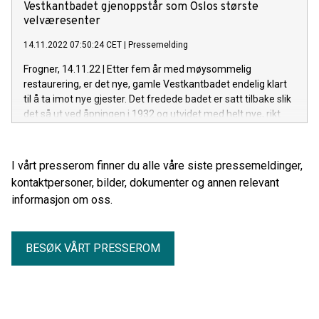
Vestkantbadet gjenoppstår som Oslos største
velværesenter
14.11.2022 07:50:24 CET
|
Pressemelding
Frogner, 14.11.22 | Etter fem år med møysommelig
restaurering, er det nye, gamle Vestkantbadet endelig klart
til å ta imot nye gjester. Det fredede badet er satt tilbake slik
det så ut ved åpningen i 1932 og utvidet med helt nye, rikt
utstyrte behandlingsrom og treningsfasiliteter. Med totalt
1400 kvadratmeter med helse- og skjønnhetstilbud, blir
Vestkantbadet byens største velværesenter.
I vårt presserom finner du alle våre siste pressemeldinger,
kontaktpersoner, bilder, dokumenter og annen relevant
informasjon om oss.
BESØK VÅRT PRESSEROM