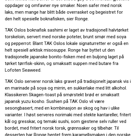
oppdager og omfavner nye smaker. Noen safer med norsk
laks, men mange har blitt både overrasket og begeistret for
den helt spesielle boknafisken, sier Ronge.
TAK Oslos boknafisk sashimi er laget av tradisjonell halvtørket
torskeloin, servert med norske poteter, brunt smør med soya
og pepperrot. Blant TAK Oslos lokale signaturretter er også en
helt spesiell arktisk misosuppe. Ronge har byttet ut den
tradisjonelle japanske bonito-fisken med en buljong laget på
tørket tørrfisk-skinn, og smaksatt suppen med butare fra
Lofoten Seaweed.
TAK Oslo serverer norsk laks gravet på tradisjonelt japansk vis i
en marinade på soya og mirrin, en sukkerlake med litt alkohol.
Klassikeren Skagen-toast på smørstekt brød er smaksatt
japansk yuzu kosho. Sushien på TAK Oslo vil være
sesongbasert, med en kombinasjon av skog og hav i ulike
varianter. I høst serveres norimaki med stekte kantareller, fritert
kål og gresskar, og temaki sushi, som gjestene selv ruller ved
bordet, med fritert norsk torsk, grønnsaker og tilbehør. Til
desserten har Ronge hentet frem karamellsmaken i den norske