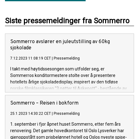
Siste pressemeldinger fra Sommerro
Sommerro avslører en juleutstilling av 60kg
sjokolade
7.12.2023 11:08:19 CET
|
Pressemelding
I takt med høytidssesongen som utfolder seg, er
Sommerros konditormestere stolte over å presentere
hotellets årlige sjokoladedisplay, inspirert av den tidløse
norske filmklassikeren "3 nøtter til Askepott" - bestående av
60kg Valhronasjokolade.
Sommerro – Reisen i bokform
25.1.2023 14:30:22 CET
|
Pressemelding
1. september i fjor åpnet huset Sommerro, etter fem års
renovering. Det gamle hovedkontoret til Oslo Lysverker har
gjenoppstått som prisbelønnet hotell og Oslos nyeste spise-