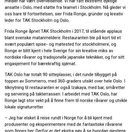
medier har vært overveldende. Vi har fått ekstremt dyktige
ansatte i Oslo, med støtte fra teamet i Stockholm. Nå gleder vi
oss bare til fortsettelsen, sier Frida Ronge, gründer og kreativ
leder for TAK Stockholm og Oslo.
Frida Ronge åpnet TAK Stockholm i 2017, til stående applaus
blant svenske matanmeldere. Restauranten ble på kort tid et
svært populært spise- og møtested for stockholmere, og
Ronge er blitt kjent i hele Sverige for sin kreative miks av
nordiske råvarer og tradisjonelle japanske teknikker, og for sitt
engasjement for bærekraftig sjømat.
TAK Oslo har totalt 90 sitteplasser, i det runde tilbygget på
toppen av Sommerro, med 360-graders utsikt over hele Oslo. I
tilknytning til restauranten er også Izakaya, med bar, småretter
og servering på takterrassen. I arbeidet med TAK Oslo, har
Ronge lagt stor vekt på å finne frem til norske råvarer og utvikle
lokale signaturretter.
– Jeg har elsket å reise rundt i Norge for å bli kjent med
produsenter og eksperimentere med de fantastiske råvarene
som finnes her. Derfor er det ekstra gøy å se hvordan gjestene