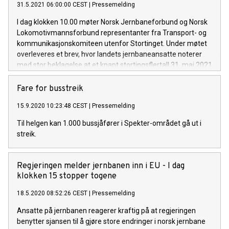
31.5.2021 06:00:00 CEST
|
Pressemelding
I dag klokken 10.00 møter Norsk Jernbaneforbund og Norsk
Lokomotivmannsforbund representanter fra Transport- og
kommunikasjonskomiteen utenfor Stortinget. Under møtet
overleveres et brev, hvor landets jernbaneansatte noterer
med stor beklagelse at et knapt stortingsflertall 31. mai 2021
vedtar en helt unødvendig tilslutning til EUs fjerde
jernbanedirektiv.
Fare for busstreik
15.9.2020 10:23:48 CEST
|
Pressemelding
Til helgen kan 1.000 bussjåfører i Spekter-området gå ut i
streik.
Regjeringen melder jernbanen inn i EU - I dag
klokken 15 stopper togene
18.5.2020 08:52:26 CEST
|
Pressemelding
Ansatte på jernbanen reagerer kraftig på at regjeringen
benytter sjansen til å gjøre store endringer i norsk jernbane