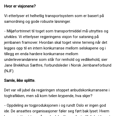
Hvor er visjonene?
Vi etterlyser et helhetlig transportsystem som er basert på
samordning og gode robuste løsninger.
- Miljøfortrinnet til toget som transportmiddel må utnyttes og
utvikles. Vi etterlyser regjeringens visjon for satsning på
jernbanen framover. Hvordan skal toget vinne terreng når det
legges opp til en intern konkurranse mellom selskapene og i
tillegg en enda hardere konkurranse mellom
underleverandørene som står for renhold og vedlikehold, sier
Jane Brekkhus Sæthre, forbundsleder i Norsk Jernbaneforbund
(NJF).
Samle, ikke splitte.
Det var vill jubel da regjeringen stoppet anbudskonkurransene i
togtrafikken, men så kom tvilen krypende, hva skjer?
- Oppdeling av togproduksjonen i og rundt Oslo er ingen god
ide. De ansattes organisasjoner føler seg ført bak lyset. Hvem