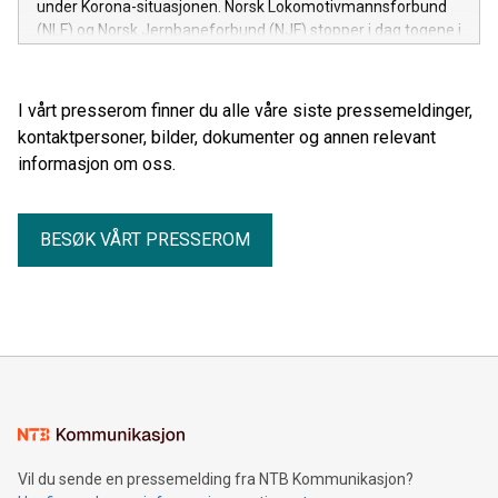
under Korona-situasjonen. Norsk Lokomotivmannsforbund
(NLF) og Norsk Jernbaneforbund (NJF) stopper i dag togene i
to minutter i protest mot innføring av EUs fjerde
Jernbanepakke.
I vårt presserom finner du alle våre siste pressemeldinger,
kontaktpersoner, bilder, dokumenter og annen relevant
informasjon om oss.
BESØK VÅRT PRESSEROM
Vil du sende en pressemelding fra NTB Kommunikasjon?