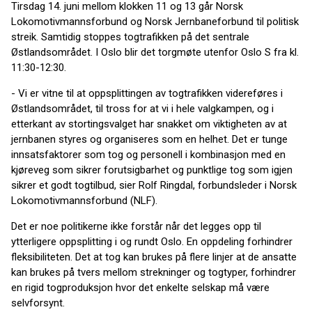
Tirsdag 14. juni mellom klokken 11 og 13 går Norsk
Lokomotivmannsforbund og Norsk Jernbaneforbund til politisk
streik. Samtidig stoppes togtrafikken på det sentrale
Østlandsområdet. I Oslo blir det torgmøte utenfor Oslo S fra kl.
11:30-12:30.
- Vi er vitne til at oppsplittingen av togtrafikken videreføres i
Østlandsområdet, til tross for at vi i hele valgkampen, og i
etterkant av stortingsvalget har snakket om viktigheten av at
jernbanen styres og organiseres som en helhet. Det er tunge
innsatsfaktorer som tog og personell i kombinasjon med en
kjøreveg som sikrer forutsigbarhet og punktlige tog som igjen
sikrer et godt togtilbud, sier Rolf Ringdal, forbundsleder i Norsk
Lokomotivmannsforbund (NLF).
Det er noe politikerne ikke forstår når det legges opp til
ytterligere oppsplitting i og rundt Oslo. En oppdeling forhindrer
fleksibiliteten. Det at tog kan brukes på flere linjer at de ansatte
kan brukes på tvers mellom strekninger og togtyper, forhindrer
en rigid togproduksjon hvor det enkelte selskap må være
selvforsynt.