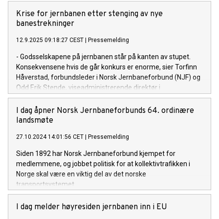
Krise for jernbanen etter stenging av nye
banestrekninger
12.9.2025 09:18:27 CEST
|
Pressemelding
- Godsselskapene på jernbanen står på kanten av stupet.
Konsekvensene hvis de går konkurs er enorme, sier Torfinn
Håverstad, forbundsleder i Norsk Jernbaneforbund (NJF) og
Odd Erik Stende, viseadministrerende direktør i
Arbeidsgiverforeningen Spekter.
I dag åpner Norsk Jernbaneforbunds 64. ordinære
landsmøte
27.10.2024 14:01:56 CET
|
Pressemelding
Siden 1892 har Norsk Jernbaneforbund kjempet for
medlemmene, og jobbet politisk for at kollektivtrafikken i
Norge skal være en viktig del av det norske
transportsystemet.
I dag melder høyresiden jernbanen inn i EU