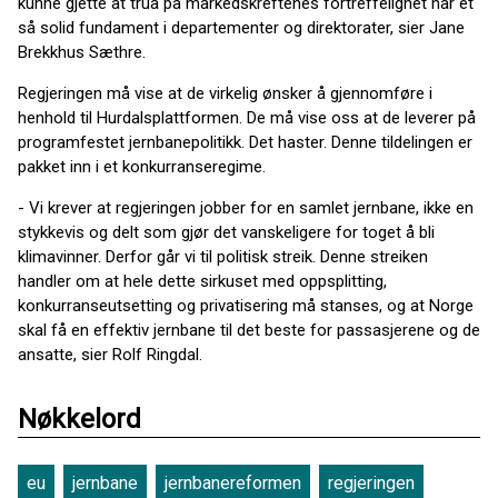
kunne gjette at trua på markedskreftenes fortreffelighet har et
så solid fundament i departementer og direktorater, sier Jane
Brekkhus Sæthre.
Regjeringen må vise at de virkelig ønsker å gjennomføre i
henhold til Hurdalsplattformen. De må vise oss at de leverer på
programfestet jernbanepolitikk. Det haster. Denne tildelingen er
pakket inn i et konkurranseregime.
- Vi krever at regjeringen jobber for en samlet jernbane, ikke en
stykkevis og delt som gjør det vanskeligere for toget å bli
klimavinner. Derfor går vi til politisk streik. Denne streiken
handler om at hele dette sirkuset med oppsplitting,
konkurranseutsetting og privatisering må stanses, og at Norge
skal få en effektiv jernbane til det beste for passasjerene og de
ansatte, sier Rolf Ringdal.
Nøkkelord
eu
jernbane
jernbanereformen
regjeringen